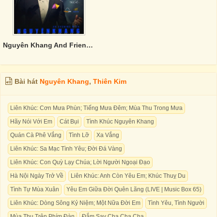
Nguyên Khang And Friends - Đành Thôi Em Nhé
Bài hát
Nguyên Khang
,
Thiên Kim
Liên Khúc: Cơn Mưa Phùn; Tiếng Mưa Đêm; Mùa Thu Trong Mưa
Hãy Nói Với Em
Cát Bụi
Tình Khúc Nguyên Khang
Quán Cà Phê Vắng
Tình Lỡ
Xa Vắng
Liên Khúc: Sa Mạc Tình Yêu; Đời Đá Vàng
Liên Khúc: Con Quỳ Lạy Chúa; Lời Người Ngoại Đạo
Hà Nội Ngày Trở Về
Liên Khúc: Anh Còn Yêu Em; Khúc Thuỵ Du
Tình Tự Mùa Xuân
Yêu Em Giữa Đời Quên Lãng (LIVE | Music Box 65)
Liên Khúc: Dòng Sông Kỷ Niệm; Một Nữa Đời Em
Tình Yêu, Tình Người
Mùa Thu Trên Phím Đàn
Đắm Say Cha Cha Cha