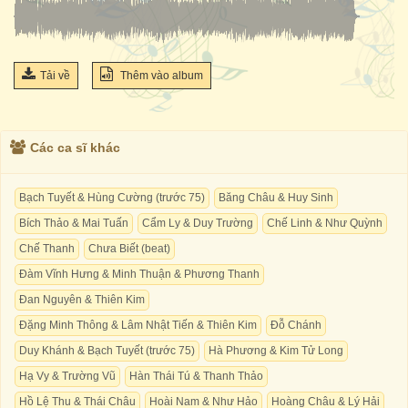
Tải về
Thêm vào album
Các ca sĩ khác
Bạch Tuyết & Hùng Cường (trước 75)
Băng Châu & Huy Sinh
Bích Thảo & Mai Tuấn
Cẩm Ly & Duy Trường
Chế Linh & Như Quỳnh
Chế Thanh
Chưa Biết (beat)
Đàm Vĩnh Hưng & Minh Thuận & Phương Thanh
Đan Nguyên & Thiên Kim
Đặng Minh Thông & Lâm Nhật Tiến & Thiên Kim
Đỗ Chánh
Duy Khánh & Bạch Tuyết (trước 75)
Hà Phương & Kim Tử Long
Hạ Vy & Trường Vũ
Hàn Thái Tú & Thanh Thảo
Hồ Lệ Thu & Thái Châu
Hoài Nam & Như Hảo
Hoàng Châu & Lý Hải