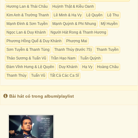
Hương Lan & Thái Châu
Huỳnh Thật & Kiều Oanh
Kim Anh & Trường Thanh
Lê Minh & Hạ Vy
Lệ Quyên
Lệ Thu
Mạnh Đình & Sơn Tuyền
Mạnh Quỳnh & Phi Nhung
Mỹ Huyền
Ngọc Lan & Duy Khánh
Người Hát Rong & Thanh Hương
Phương Hồng Quế & Duy Khánh
Phượng Mai
Sơn Tuyền & Thanh Tùng
Thanh Thúy (trước 75)
Thanh Tuyền
Thảo Sương & Tuấn Vũ
Trần Hạo Nam
Tuấn Quỳnh
Đàm Vĩnh Hưng & Lệ Quyên
Duy Khánh
Hạ Vy
Hoàng Châu
Thanh Thúy
Tuấn Vũ
Tất Cả Các Ca Sĩ
Bài hát có trong album/playlist