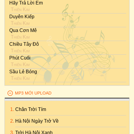
Hãy Trả Lời Em
Thiên Kim
Duyên Kiếp
Thiên Kim
Qua Cơn Mê
Thiên Kim
Chiều Tây Đô
Thiên Kim
Phút Cuối
Thiên Kim
Sầu Lẻ Bóng
Thiên Kim
MP3 MỚI UPLOAD
Chân Trời Tím
Hà Nội Ngày Trở Về
Trời Hà Nội Xanh