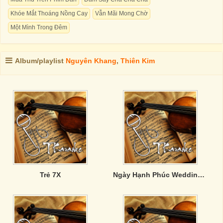
Khóe Mắt Thoáng Nồng Cay
Vẫn Mãi Mong Chờ
Một Mình Trong Đêm
Album/playlist
Nguyên Khang
,
Thiên Kim
Trẻ 7X
Ngày Hạnh Phúc Wedding Day