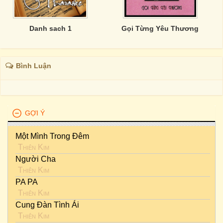
Danh sach 1
Gọi Từng Yêu Thương
Bình Luận
GỢI Ý
Một Mình Trong Đêm
Thiên Kim
Người Cha
Thiên Kim
PA PA
Thiên Kim
Cung Đàn Tình Ái
Thiên Kim