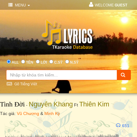
MENU
WELCOME
GUEST
ALL
TÊN
LỜI
C.SỸ
N.SỸ
Gõ Tiếng Việt
Tình Đời
Nguyên Khang
Thiên Kim
-
Ft
Tác giả:
Vũ Chương
&
Minh Kỳ
651