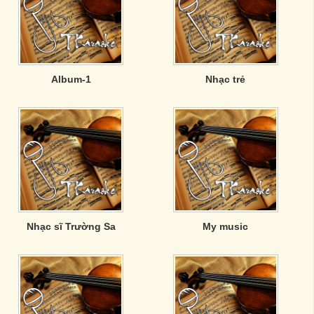
Album-1
Nhạc trẻ
Nhạc sĩ Trường Sa
My music