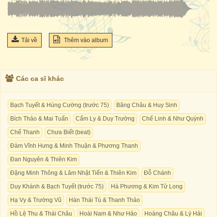
Tải về
Thêm vào album
Các ca sĩ khác
Bạch Tuyết & Hùng Cường (trước 75)
Băng Châu & Huy Sinh
Bích Thảo & Mai Tuấn
Cẩm Ly & Duy Trường
Chế Linh & Như Quỳnh
Chế Thanh
Chưa Biết (beat)
Đàm Vĩnh Hưng & Minh Thuận & Phương Thanh
Đan Nguyên & Thiên Kim
Đặng Minh Thông & Lâm Nhật Tiến & Thiên Kim
Đỗ Chánh
Duy Khánh & Bạch Tuyết (trước 75)
Hà Phương & Kim Tử Long
Hạ Vy & Trường Vũ
Hàn Thái Tú & Thanh Thảo
Hồ Lệ Thu & Thái Châu
Hoài Nam & Như Hảo
Hoàng Châu & Lý Hải