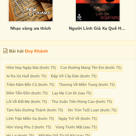
Nhạc vàng ưa thích
Người Lính Già Xa Quê Hương - CD4
Bài hát
Duy Khánh
Hôm Nay Ngày Mai (trước 75)
Con Đường Mang Tên Em (trước 75)
Ai Ra Xứ Huế (trước 75)
Đập Vỡ Cây Đàn (trước 75)
Trăm Năm Bến Cũ (trước 75)
Thương Về Miền Trung (trước 75)
Đêm Tiền Đồn (trước 75)
Lạy Mẹ Con Đi (sau 75)
Lối Về Đất Mẹ (trước 75)
Thư Xuân Trên Rừng Cao (trước 75)
Tám Nẻo Đường Thành (trước 75)
Xin Tròn Tuổi Loạn (trước 75)
Lính Trận Miền Xa (trước 75)
Ngày Trở Về (trước 75)
Hòn Vọng Phu 3 (trước 75)
Vùng Trước Mặt (sau 75)
Hò Lơ (trước 75)
Một Mai Giã Từ Vũ Khí (sau 75)