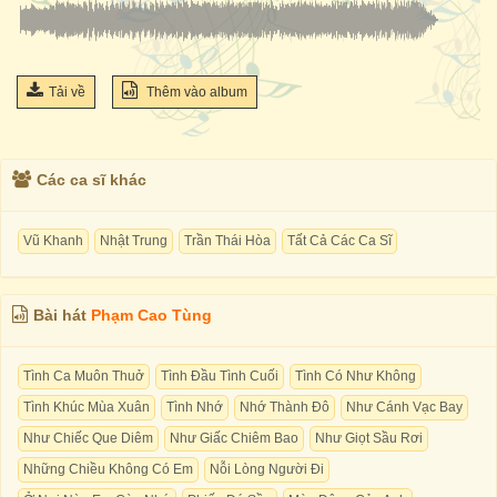
Tải về
Thêm vào album
Các ca sĩ khác
Vũ Khanh
Nhật Trung
Trần Thái Hòa
Tất Cả Các Ca Sĩ
Bài hát
Phạm Cao Tùng
Tình Ca Muôn Thuở
Tình Đầu Tình Cuối
Tình Có Như Không
Tình Khúc Mùa Xuân
Tình Nhớ
Nhớ Thành Đô
Như Cánh Vạc Bay
Như Chiếc Que Diêm
Như Giấc Chiêm Bao
Như Giọt Sầu Rơi
Những Chiều Không Có Em
Nỗi Lòng Người Đi