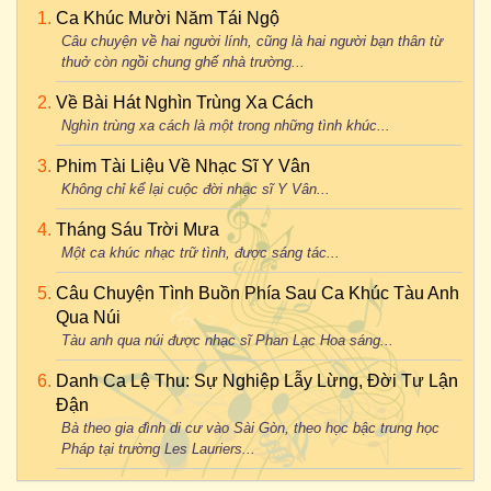
Ca Khúc Mười Năm Tái Ngộ
Câu chuyện về hai người lính, cũng là hai người bạn thân từ
thuở còn ngồi chung ghế nhà trường...
Về Bài Hát Nghìn Trùng Xa Cách
Nghìn trùng xa cách là một trong những tình khúc...
Phim Tài Liệu Về Nhạc Sĩ Y Vân
Không chỉ kể lại cuộc đời nhạc sĩ Y Vân...
Tháng Sáu Trời Mưa
Một ca khúc nhạc trữ tình, được sáng tác...
Câu Chuyện Tình Buồn Phía Sau Ca Khúc Tàu Anh
Qua Núi
Tàu anh qua núi được nhạc sĩ Phan Lạc Hoa sáng...
Danh Ca Lệ Thu: Sự Nghiệp Lẫy Lừng, Đời Tư Lận
Đận
Bà theo gia đình di cư vào Sài Gòn, theo học bậc trung học
Pháp tại trường Les Lauriers...