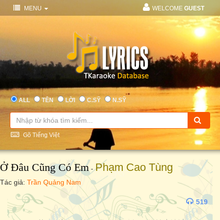
MENU
WELCOME
GUEST
ALL
TÊN
LỜI
C.SỸ
N.SỸ
Gõ Tiếng Việt
Ở Đâu Cũng Có Em
Phạm Cao Tùng
-
Tác giả:
Trần Quảng Nam
519