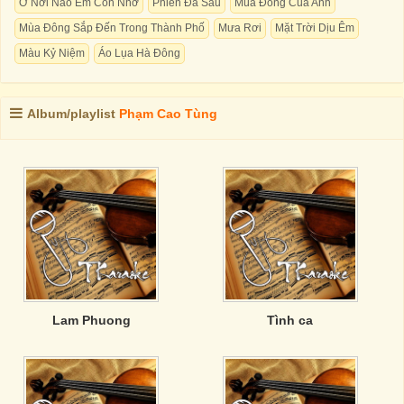
Ở Nơi Nào Em Còn Nhớ
Phiến Đá Sầu
Mùa Đông Của Anh
Mùa Đông Sắp Đến Trong Thành Phố
Mưa Rơi
Mặt Trời Dịu Êm
Màu Kỷ Niệm
Áo Lụa Hà Đông
Album/playlist
Phạm Cao Tùng
Lam Phuong
Tình ca