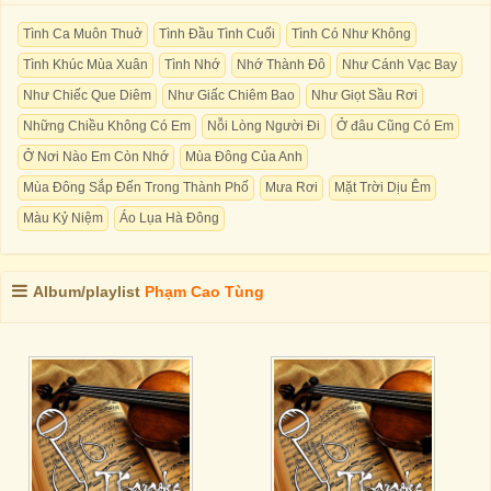
Tình Ca Muôn Thuở
Tình Đầu Tình Cuối
Tình Có Như Không
Tình Khúc Mùa Xuân
Tình Nhớ
Nhớ Thành Đô
Như Cánh Vạc Bay
Như Chiếc Que Diêm
Như Giấc Chiêm Bao
Như Giọt Sầu Rơi
Những Chiều Không Có Em
Nỗi Lòng Người Đi
Ở đâu Cũng Có Em
Ở Nơi Nào Em Còn Nhớ
Mùa Đông Của Anh
Mùa Đông Sắp Đến Trong Thành Phố
Mưa Rơi
Mặt Trời Dịu Êm
Màu Kỷ Niệm
Áo Lụa Hà Đông
Album/playlist
Phạm Cao Tùng