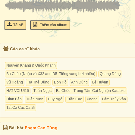
Tải về
Thêm vào album
Các ca sĩ khác
Nguyên Khang & Quốc Khanh
Ba Chéo (Nhậu và X32 and D5. Tiếng vang hơi nhiều)
Quang Dũng
Vũ Hoàng
Hà Thế Dũng
Don Hồ
Anh Dũng
Lê Huỳnh
HAT VOI UI16
Tuấn Ngọc
Ba Chéo - Trung Tâm Cai Nghiện Karaoke
Đình Bảo
Tuấn Ninh
Huy Ngô
Trần Cao
Phong
Lâm Thúy Vân
Tất Cả Các Ca Sĩ
Bài hát
Phạm Cao Tùng