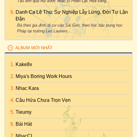
Tàu anh qua núi được nhạc sĩ Phan Lạc Hoa sáng...
Danh Ca Lệ Thu: Sự Nghiệp Lẫy Lừng, Đời Tư Lận
Đận
Bà theo gia đình di cư vào Sài Gòn, theo học bậc trung học
Pháp tại trường Les Lauriers...
ALBUM MỚI NHẤT
Kake8x
Miya's Boring Work Hours
Nhac Kara
Câu Hứa Chưa Trọn Vẹn
Tieumy
Bài Hát
NhạcCL