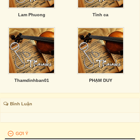
Lam Phuong
Tình ca
Thamdinhban01
PHẠM DUY
Bình Luận
GỢI Ý