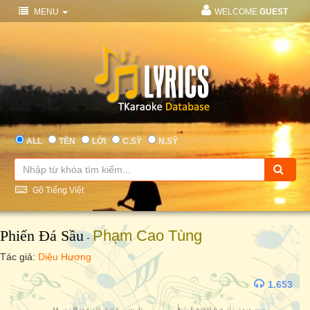
MENU
WELCOME
GUEST
ALL
TÊN
LỜI
C.SỸ
N.SỸ
Gõ Tiếng Việt
Phiến Đá Sầu
Phạm Cao Tùng
-
Tác giả:
Diệu Hương
1.653