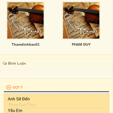
Thamdinhban01
PHẠM DUY
Bình Luận
GỢI Ý
Anh Sẽ Đến
Phạm Cao Tùng
Yêu Em