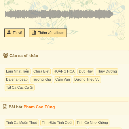
Tải về
Thêm vào album
Các ca sĩ khác
Lâm Nhật Tiến
Chưa Biết
HOÀNG HOA
Đức Huy
Thùy Dương
Dalena (beat)
Trường Kha
Cẩm Vân
Dương Triệu Vũ
Tất Cả Các Ca Sĩ
Bài hát
Phạm Cao Tùng
Tình Ca Muôn Thuở
Tình Đầu Tình Cuối
Tình Có Như Không