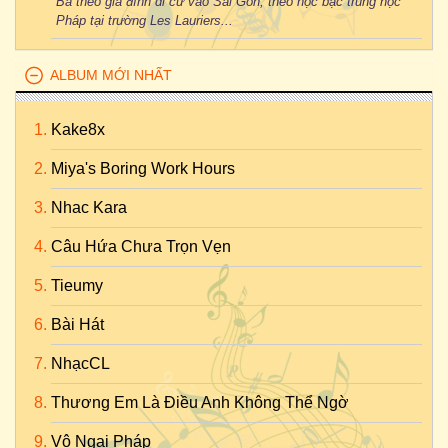
Bà theo gia đình di cư vào Sài Gòn, theo học bậc trung học
Pháp tại trường Les Lauriers...
ALBUM MỚI NHẤT
Kake8x
Miya's Boring Work Hours
Nhac Kara
Câu Hứa Chưa Trọn Vẹn
Tieumy
Bài Hát
NhạcCL
Thương Em Là Điều Anh Không Thể Ngờ
Vô Ngại Pháp