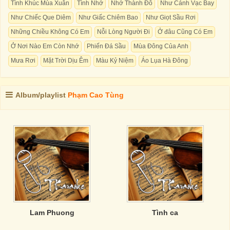
Tình Khúc Mùa Xuân
Tình Nhớ
Nhớ Thành Đô
Như Cánh Vạc Bay
Như Chiếc Que Diêm
Như Giấc Chiêm Bao
Như Giọt Sầu Rơi
Những Chiều Không Có Em
Nỗi Lòng Người Đi
Ở đâu Cũng Có Em
Ở Nơi Nào Em Còn Nhớ
Phiến Đá Sầu
Mùa Đông Của Anh
Mưa Rơi
Mặt Trời Dịu Êm
Màu Kỷ Niệm
Áo Lụa Hà Đông
Album/playlist
Phạm Cao Tùng
Lam Phuong
Tình ca