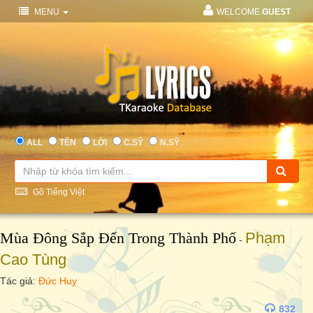
MENU
WELCOME
GUEST
ALL
TÊN
LỜI
C.SỸ
N.SỸ
Gõ Tiếng Việt
Mùa Đông Sắp Đến Trong Thành Phố
Phạm
-
Cao Tùng
Tác giả:
Đức Huy
832