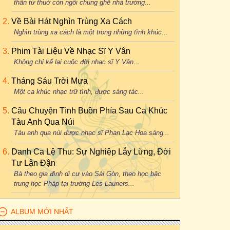
thân từ thuở còn ngồi chung ghế nhà trường...
Về Bài Hát Nghìn Trùng Xa Cách
Nghìn trùng xa cách là một trong những tình khúc...
Phim Tài Liệu Về Nhạc Sĩ Y Vân
Không chỉ kể lại cuộc đời nhạc sĩ Y Vân...
Tháng Sáu Trời Mưa
Một ca khúc nhạc trữ tình, được sáng tác...
Câu Chuyện Tình Buồn Phía Sau Ca Khúc
Tàu Anh Qua Núi
Tàu anh qua núi được nhạc sĩ Phan Lạc Hoa sáng...
Danh Ca Lệ Thu: Sự Nghiệp Lẫy Lừng, Đời
Tư Lận Đận
Bà theo gia đình di cư vào Sài Gòn, theo học bậc
trung học Pháp tại trường Les Lauriers...
ALBUM MỚI NHẤT