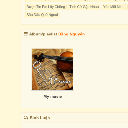
Được Tin Em Lấy Chồng
Tình Cờ Gặp Nhau
Yêu Một Mình
Sầu Đâu Quê Ngoại
Album/playlist
Đăng Nguyên
My music
Bình Luận