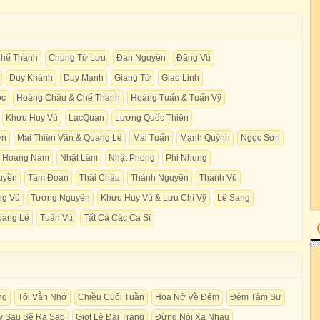
hế Thanh
Chung Tử Lưu
Đan Nguyên
Đăng Vũ
Duy Khánh
Duy Mạnh
Giang Tử
Giao Linh
ộc
Hoàng Châu & Chế Thanh
Hoàng Tuấn & Tuấn Vỹ
Khưu Huy Vũ
LạcQuan
Lương Quốc Thiên
ơn
Mai Thiên Vân & Quang Lê
Mai Tuấn
Mạnh Quỳnh
Ngọc Sơn
 Hoàng Nam
Nhật Lâm
Nhật Phong
Phi Nhung
uyền
Tâm Đoan
Thái Châu
Thành Nguyên
Thanh Vũ
ng Vũ
Tường Nguyên
Khưu Huy Vũ & Lưu Chí Vỹ
Lê Sang
uang Lê
Tuấn Vũ
Tất Cả Các Ca Sĩ
ng
Tôi Vẫn Nhớ
Chiều Cuối Tuần
Hoa Nở Về Đêm
Đêm Tâm Sự
y Sau Sẽ Ra Sao
Giọt Lệ Đài Trang
Đừng Nói Xa Nhau