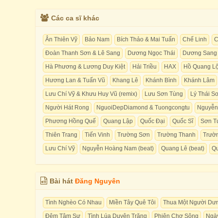
Các ca sĩ khác
Ân Thiên Vỹ
Bảo Nam
Bích Thảo & Mai Tuấn
Chế Linh
C
Đoàn Thanh Sơn & Lê Sang
Dương Ngọc Thái
Dương Sang
Hà Phương & Lương Duy Kiệt
Hải Triều
HAX
Hồ Quang L
Hương Lan & Tuấn Vũ
Khang Lê
Khánh Bình
Khánh Lâm
Lưu Chí Vỹ & Khưu Huy Vũ (remix)
Lưu Sơn Tùng
Lý Thái S
Người Hát Rong
NguoiDepDiamond & Tuongcongtu
Nguyễn
Phương Hồng Quế
Quang Lập
Quốc Đại
Quốc Sĩ
Sơn T
Thiên Trang
Tiến Vinh
Trường Sơn
Trường Thanh
Trườ
Lưu Chí Vỹ
Nguyễn Hoàng Nam (beat)
Quang Lê (beat)
Q
Bài hát
Đăng Nguyên
Tình Nghèo Có Nhau
Miền Tây Quê Tôi
Thua Một Người Dư
Đêm Tâm Sự
Tình Lúa Duyên Trăng
Phiên Chợ Sông
Ngà