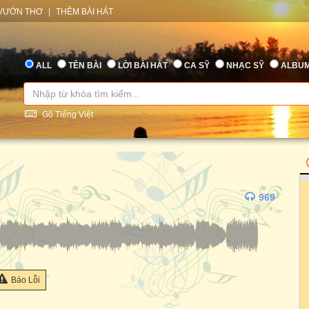
VƯỜN THƠ
|
THÊM BÀI HÁT
ALL
TÊN BÀI
LỜI BÀI HÁT
CA SỸ
NHẠC SỸ
ALBU
Gõ Tiếng Việt
969
Báo Lỗi