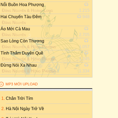
Nỗi Buồn Hoa Phượng
Đăng Nguyên
&
Hoàng Long
1.215
Hai Chuyến Tàu Đêm
948
Đăng Nguyên
Áo Mới Cà Mau
Đăng Nguyên
2.705
Sao Lòng Còn Thương
Đăng Nguyên
&
Hồng Phượng
1.057
Tình Thắm Duyên Quê
Đăng Nguyên
&
Hồng Phượng
1.245
Đừng Nói Xa Nhau
Đăng Nguyên
&
Hồng Phượng
1.334
MP3 MỚI UPLOAD
Chân Trời Tím
Hà Nội Ngày Trở Về