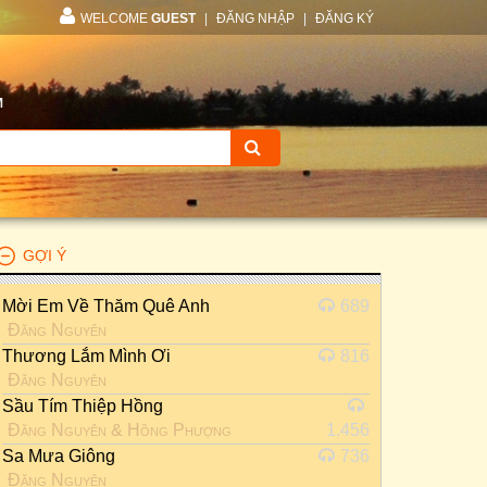
WELCOME
GUEST
|
ĐĂNG NHẬP
|
ĐĂNG KÝ
M
GỢI Ý
Mời Em Về Thăm Quê Anh
689
Đăng Nguyên
Thương Lắm Mình Ơi
816
Đăng Nguyên
Sầu Tím Thiệp Hồng
Đăng Nguyên
&
Hồng Phượng
1.456
Sa Mưa Giông
736
Đăng Nguyên