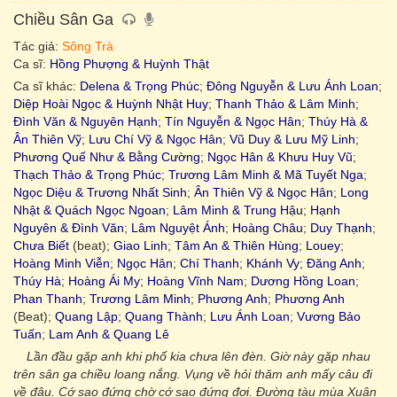
Chiều Sân Ga
Tác giả:
Sông Trà
Ca sĩ:
Hồng Phượng & Huỳnh Thật
Ca sĩ khác:
Delena & Trọng Phúc
;
Đông Nguyễn & Lưu Ánh Loan
;
Diệp Hoài Ngọc & Huỳnh Nhật Huy
;
Thanh Thảo & Lâm Minh
;
Đình Văn & Nguyên Hạnh
;
Tín Nguyễn & Ngọc Hân
;
Thúy Hà &
Ân Thiên Vỹ
;
Lưu Chí Vỹ & Ngọc Hân
;
Vũ Duy & Lưu Mỹ Linh
;
Phương Quế Như & Bằng Cường
;
Ngọc Hân & Khưu Huy Vũ
;
Thạch Thảo & Trọng Phúc
;
Trương Lâm Minh & Mã Tuyết Nga
;
Ngọc Diệu & Trương Nhất Sinh
;
Ân Thiên Vỹ & Ngọc Hân
;
Long
Nhật & Quách Ngọc Ngoan
;
Lâm Minh & Trung Hậu
;
Hạnh
Nguyên & Đình Văn
;
Lâm Nguyệt Ánh
;
Hoàng Châu
;
Duy Thạnh
;
Chưa Biết
(beat);
Giao Linh
;
Tâm An & Thiên Hùng
;
Louey
;
Hoàng Minh Viễn
;
Ngọc Hân
;
Chí Thanh
;
Khánh Vy
;
Đăng Anh
;
Thúy Hà
;
Hoàng Ái My
;
Hoàng Vĩnh Nam
;
Dương Hồng Loan
;
Phan Thanh
;
Trương Lâm Minh
;
Phương Anh
;
Phương Anh
(Beat);
Quang Lập
;
Quang Thành
;
Lưu Ánh Loan
;
Vương Bảo
Tuấn
;
Lam Anh & Quang Lê
Lần đầu gặp anh khi phố kia chưa lên đèn. Giờ này gặp nhau
trên sân ga chiều loang nắng. Vụng về hỏi thăm anh mấy câu đi
về đâu. Cớ sao đứng chờ cớ sao đứng đợi. Đường tàu mùa Xuân