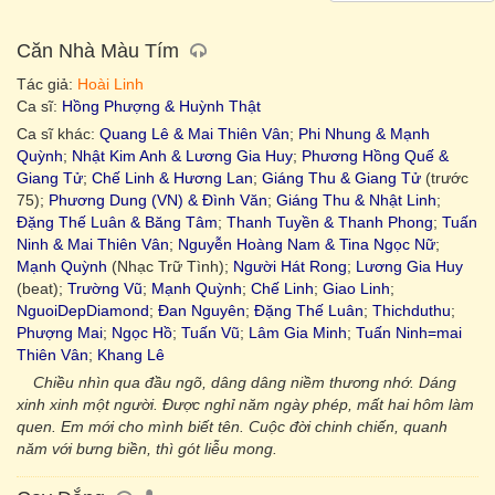
Căn Nhà Màu Tím
Tác giả:
Hoài Linh
Ca sĩ:
Hồng Phượng & Huỳnh Thật
Ca sĩ khác:
Quang Lê & Mai Thiên Vân
;
Phi Nhung & Mạnh
Quỳnh
;
Nhật Kim Anh & Lương Gia Huy
;
Phương Hồng Quế &
Giang Tử
;
Chế Linh & Hương Lan
;
Giáng Thu & Giang Tử
(trước
75);
Phương Dung (VN) & Đình Văn
;
Giáng Thu & Nhật Linh
;
Đặng Thế Luân & Băng Tâm
;
Thanh Tuyền & Thanh Phong
;
Tuấn
Ninh & Mai Thiên Vân
;
Nguyễn Hoàng Nam & Tina Ngọc Nữ
;
Mạnh Quỳnh
(Nhạc Trữ Tình);
Người Hát Rong
;
Lương Gia Huy
(beat);
Trường Vũ
;
Mạnh Quỳnh
;
Chế Linh
;
Giao Linh
;
NguoiDepDiamond
;
Đan Nguyên
;
Đặng Thế Luân
;
Thichduthu
;
Phượng Mai
;
Ngọc Hồ
;
Tuấn Vũ
;
Lâm Gia Minh
;
Tuấn Ninh=mai
Thiên Vân
;
Khang Lê
Chiều nhìn qua đầu ngõ, dâng dâng niềm thương nhớ. Dáng
xinh xinh một người. Ðược nghỉ năm ngày phép, mất hai hôm làm
quen. Em mới cho mình biết tên. Cuộc đời chinh chiến, quanh
năm với bưng biền, thì gót liễu mong.