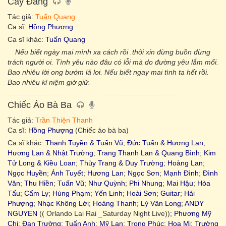
Cay Đắng
Tác giả:
Tuấn Quang
Ca sĩ:
Hồng Phượng
Ca sĩ khác:
Tuấn Quang
Nếu biết ngày mai mình xa cách rồi .thôi xin đừng buồn đừng
trách người oi. Tình yêu nào đâu có lỗi mà do đường yêu lắm mối.
Bao nhiêu lời ong bướm lả lơi. Nếu biết ngay mai tình ta hết rồi.
Bao nhiêu kỉ niệm giờ giữ.
Chiếc Áo Bà Ba
Tác giả:
Trần Thiện Thanh
Ca sĩ:
Hồng Phượng
(Chiếc áo bà ba)
Ca sĩ khác:
Thanh Tuyền & Tuấn Vũ
;
Đức Tuấn & Hương Lan
;
Hương Lan & Nhật Trường
;
Trang Thanh Lan & Quang Bình
;
Kim
Tử Long & Kiều Loan
;
Thùy Trang & Duy Trường
;
Hoàng Lan
;
Ngọc Huyền
;
Ánh Tuyết
;
Hương Lan
;
Ngọc Sơn
;
Mạnh Đình
;
Đình
Văn
;
Thu Hiền
;
Tuấn Vũ
;
Như Quỳnh
;
Phi Nhung
;
Mai Hậu
;
Hòa
Tấu
;
Cẩm Ly
;
Hùng Phạm
;
Yến Linh
;
Hoài Sơn
;
Guitar
;
Hải
Phượng
;
Nhạc Không Lời
;
Hoàng Thanh
;
Lý Vân Long
;
ANDY
NGUYEN
(( Orlando Lai Rai _Saturday Night Live));
Phương Mỹ
Chi
;
Đan Trường
;
Tuấn Anh
;
Mỹ Lan
;
Trọng Phúc
;
Hoạ Mi
;
Trường