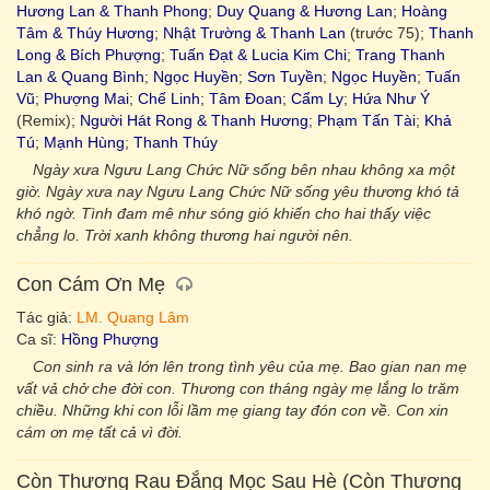
Hương Lan & Thanh Phong
;
Duy Quang & Hương Lan
;
Hoàng
Tâm & Thúy Hương
;
Nhật Trường & Thanh Lan
(trước 75);
Thanh
Long & Bích Phượng
;
Tuấn Đạt & Lucia Kim Chi
;
Trang Thanh
Lan & Quang Bình
;
Ngọc Huyền
;
Sơn Tuyền
;
Ngọc Huyền
;
Tuấn
Vũ
;
Phượng Mai
;
Chế Linh
;
Tâm Đoan
;
Cẩm Ly
;
Hứa Như Ý
(Remix);
Người Hát Rong & Thanh Hương
;
Phạm Tấn Tài
;
Khả
Tú
;
Mạnh Hùng
;
Thanh Thúy
Ngày xưa Ngưu Lang Chức Nữ sống bên nhau không xa một
giờ. Ngày xưa nay Ngưu Lang Chức Nữ sống yêu thương khó tả
khó ngờ. Tình đam mê như sóng gió khiến cho hai thấy việc
chẳng lo. Trời xanh không thương hai người nên.
Con Cám Ơn Mẹ
Tác giả:
LM. Quang Lâm
Ca sĩ:
Hồng Phượng
Con sinh ra và lớn lên trong tình yêu của mẹ. Bao gian nan mẹ
vất vả chở che đời con. Thương con tháng ngày mẹ lắng lo trăm
chiều. Những khi con lỗi lầm mẹ giang tay đón con về. Con xin
cám ơn mẹ tất cả vì đời.
Còn Thương Rau Đắng Mọc Sau Hè (Còn Thương