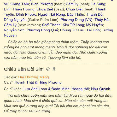
Vũ
;
Giáng Tâm
;
Bích Phượng
(beat);
Cẩm Ly
(beat);
Lê Sang
;
Đinh Thiên Hương
;
Chưa Biết
(beat);
Chưa Biết
(beat);
Thanh
Tuyền
;
Đình Phước
;
Người Hát Rong
;
Bảo Thiên
;
Thanh Đỗ
;
Dũng Nguyễn
(Guitar Phím Lỏm);
Phương Dung (VN)
;
Thúy Hà
;
Cẩm Ly
(new version);
Chế Thanh
;
Kim Tử Long
;
Mỹ Huyền
;
Nguyễn Sơn
;
Phương Hồng Quế
;
Chung Tử Lưu
;
Tài Linh
;
Tường
Nguyên
Chiếc áo bà ba trên giòng sông thăm thẳm. Thấp thoáng con
xuồng bé nhỏ lướt mong manh. Nón lá đội nghiêng tóc dài con
nước đổ. Hậu Giang ơi em vẫn đẹp ngàn đời. Nhớ chiếc xuồng
xưa năm nào trên bến cũ. Thương lắm câu hò.
Chiều Bên Đồi Sim
Tác giả:
Đài Phương Trang
Ca sĩ:
Huỳnh Thật & Hồng Phượng
Ca sĩ khác:
Lưu Ánh Loan & Đoàn Minh
;
Hoàng Hải
;
Như Quỳnh
Tôi mãi chưa quên mùa sim năm ấy! Mùa sim ngày đó hai đứa
quen nhau. Mùa sim ở chốn quê xa. Mùa sim còn mãi trong ta.
Mùa sim quê hương đẹp quá! Tôi hái cho em một chùm sim tím.
Để thay lời nói sâu kín trong.