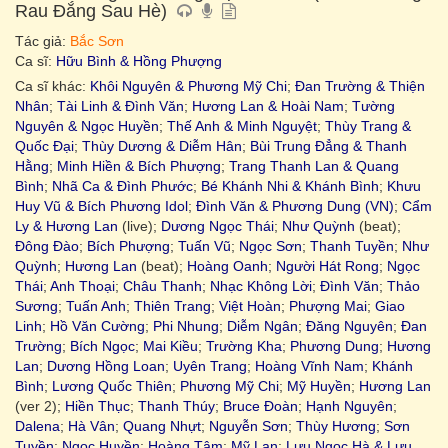
Rau Đắng Sau Hè)
Tác giả:
Bắc Sơn
Ca sĩ:
Hữu Bình & Hồng Phượng
Ca sĩ khác:
Khôi Nguyên & Phương Mỹ Chi
;
Đan Trường & Thiện
Nhân
;
Tài Linh & Đình Văn
;
Hương Lan & Hoài Nam
;
Tường
Nguyên & Ngọc Huyền
;
Thế Anh & Minh Nguyệt
;
Thùy Trang &
Quốc Đại
;
Thùy Dương & Diễm Hân
;
Bùi Trung Đẳng & Thanh
Hằng
;
Minh Hiền & Bích Phượng
;
Trang Thanh Lan & Quang
Bình
;
Nhã Ca & Đình Phước
;
Bé Khánh Nhi & Khánh Bình
;
Khưu
Huy Vũ & Bích Phương Idol
;
Đình Văn & Phương Dung (VN)
;
Cẩm
Ly & Hương Lan
(live);
Dương Ngọc Thái
;
Như Quỳnh
(beat);
Đông Đào
;
Bích Phượng
;
Tuấn Vũ
;
Ngọc Sơn
;
Thanh Tuyền
;
Như
Quỳnh
;
Hương Lan
(beat);
Hoàng Oanh
;
Người Hát Rong
;
Ngọc
Thái
;
Anh Thoại
;
Châu Thanh
;
Nhạc Không Lời
;
Đình Văn
;
Thảo
Sương
;
Tuấn Anh
;
Thiên Trang
;
Việt Hoàn
;
Phượng Mai
;
Giao
Linh
;
Hồ Văn Cường
;
Phi Nhung
;
Diễm Ngân
;
Đăng Nguyên
;
Đan
Trường
;
Bích Ngọc
;
Mai Kiều
;
Trường Kha
;
Phương Dung
;
Hương
Lan
;
Dương Hồng Loan
;
Uyên Trang
;
Hoàng Vĩnh Nam
;
Khánh
Bình
;
Lương Quốc Thiên
;
Phương Mỹ Chi
;
Mỹ Huyền
;
Hương Lan
(ver 2);
Hiền Thục
;
Thanh Thúy
;
Bruce Đoàn
;
Hạnh Nguyên
;
Dalena
;
Hà Vân
;
Quang Nhựt
;
Nguyễn Sơn
;
Thùy Hương
;
Sơn
Tuyền
;
Ngọc Huyền
;
Hoàng Tâm
;
Mỹ Lan
;
Lưu Ngọc Hà & Lưu