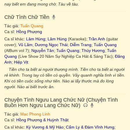
nay biết em đang mong chờ. Tàu về tàu.
Chữ Tình Chữ Tiền
Tác giả:
Tuấn Quang
Ca sĩ:
Hồng Phượng
Ca sĩ khác:
Lâm Hùng
;
Lâm Hùng
(Karaoke);
Trần Anh
(guitar
cover);
Vũ Lâm
;
Dương Ngọc Thái
;
Diễm Trang
;
Tuấn Quang
(AlBum vol 7);
Nguyễn Tân
;
Tuấn Quang
;
Thùy Hương
;
Tuấn
Quang
(Live Show 20 Năm Sự Nghiệp Ca Hát & Sáng Tác);
Đăng
Anh
;
Hiệp Vịt
Tiền cho ta biết ai người thương mình. Tiền cho ta biết ai người
rẻ khinh. Trong tay có tiền có quyền. Vây quanh nghĩa tình vì tiền.
Khi có tiền cuộc sống như tiên. Nào ai lấy thước mà đo lòng
người. Nào ai biết trước ân.
Chuyện Tình Ngưu Lang Chức Nữ (Chuyện Tình
Buồn Hơn Ngưu Lang Chức Nữ)
Tác giả:
Mạc Phong Linh
Ca sĩ:
Hồng Phượng & Huỳnh Thật
Ca sĩ khác:
Kỳ Vương & Mỹ Hảo
;
Cẩm Ly & Đàm Vĩnh Hưng
;