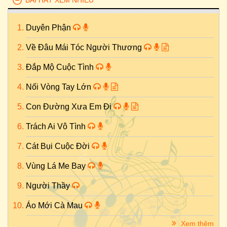
BÀI HÁT XEM NHIỀU
Duyên Phận
Về Đâu Mái Tóc Người Thương
Đắp Mộ Cuộc Tình
Nối Vòng Tay Lớn
Con Đường Xưa Em Đi
Trách Ai Vô Tình
Cát Bụi Cuộc Đời
Vùng Lá Me Bay
Người Thầy
Áo Mới Cà Mau
Xem thêm