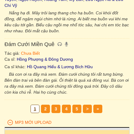
Chí Vỹ
Nắng hạ đi. Mây trôi lang thang cho hạ buồn. Coi khói đốt
đồng, để ngậm ngùi chim nhớ lá rừng. Ai biết mẹ buồn vui khi mẹ
kêu cậu tới gần. Biểu cậu ngồi mẹ nhổ tóc sâu, hai chị em tóc bạc
như nhau. Đôi mắt cậu buồn.
Đám Cưới Miền Quê
Tác giả:
Chưa Biết
Ca sĩ:
Hồng Phượng & Đông Dương
Ca sĩ khác:
Hồ Quang Hiếu & Lương Bích Hữu
Bà con ơi ra đây mà xem. Đám cưới chúng tôi rất tưng bừng.
Bên đàn trai và bên đàn gái. Ôi thiệt là quá xá đông vui. Bà con ơi
ra đây mà xem. Đám cưới chúng tôi đông quá trời. Đây cô dâu
còn kia chú rễ. Hai họ cùng chúc.
1
2
3
4
5
>
»
MP3 MỚI UPLOAD