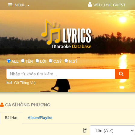
MENU
WELCOME
GUEST
ALL
TÊN
LỜI
C.SỸ
N.SỸ
Gõ Tiếng Việt
CA SĨ HỒNG PHƯỢNG
Bài Hát
Album/Playlist