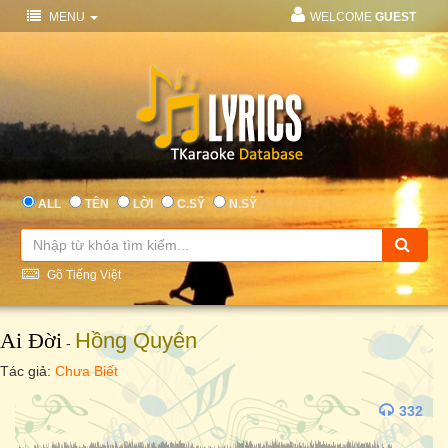
MENU
WELCOME
GUEST
ALL
TÊN
LỜI
C.SỸ
N.SỸ
Gõ Tiếng Việt
Ai Đời
Hồng Quyên
-
Tác giả:
Chưa Biết
332