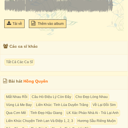
Tải về
Thêm vào album
Các ca sĩ khác
Tất Cả Các Ca Sĩ
Bài hát
Hồng Quyên
Mất Nhau Rồi
Câu Hò Điệu Lý Còn Đây
Cho Đẹp Lòng Nhau
Vùng Lá Me Bay
Liên Khúc: Tình Lúa Duyên Trăng
Về Lại Đồi Sim
Qua Cơn Mê
Tình Đẹp Hậu Giang
LK Xác Pháo Nhà Ai - Trả Lại Anh
Liên Khúc Chuyện Tình Lan Và Điệp 1, 2, 3
Hương Sầu Riêng Muộn