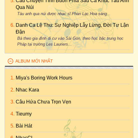
Câu Chuyện Tình Buồn Phía Sau Ca Khúc Tàu Anh
Qua Núi
Tàu anh qua núi được nhạc sĩ Phan Lạc Hoa sáng...
Danh Ca Lệ Thu: Sự Nghiệp Lẫy Lừng, Đời Tư Lận
Đận
Bà theo gia đình di cư vào Sài Gòn, theo học bậc trung học
Pháp tại trường Les Lauriers...
ALBUM MỚI NHẤT
Miya's Boring Work Hours
Nhac Kara
Câu Hứa Chưa Trọn Vẹn
Tieumy
Bài Hát
NhạcCL