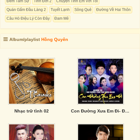
Đêm Tâm Sự
Tình Đời 2
Chuyện Tình Em Với Tôi
Quán Gấm Đầu Làng 2
Tuyết Lạnh
Sông Quê
Đường Về Hai Thôn
Câu Hò Điệu Lý Còn Đây
Đam Mê
Album/playlist
Hồng Quyên
Nhạc trữ tình 02
Con Đường Xưa Em Đi- Đan Trường