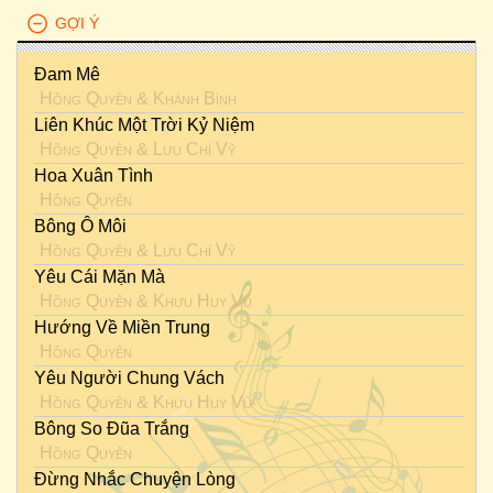
GỢI Ý
Đam Mê
Hồng Quyên
&
Khánh Bình
Liên Khúc Một Trời Kỷ Niệm
Hồng Quyên
&
Lưu Chí Vỹ
Hoa Xuân Tình
Hồng Quyên
Bông Ô Môi
Hồng Quyên
&
Lưu Chí Vỹ
Yêu Cái Mặn Mà
Hồng Quyên
&
Khưu Huy Vũ
Hướng Về Miền Trung
Hồng Quyên
Yêu Người Chung Vách
Hồng Quyên
&
Khưu Huy Vũ
Bông So Đũa Trắng
Hồng Quyên
Đừng Nhắc Chuyện Lòng