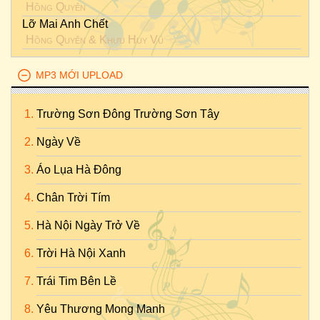
Hồng Quyên
Lỡ Mai Anh Chết
Hồng Quyên
&
Khưu Huy Vũ
MP3 MỚI UPLOAD
Trường Sơn Đông Trường Sơn Tây
Ngày Về
Áo Lụa Hà Đông
Chân Trời Tím
Hà Nội Ngày Trở Về
Trời Hà Nội Xanh
Trái Tim Bên Lề
Yêu Thương Mong Manh