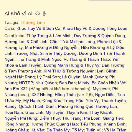
Ai Khổ Vì Ai
Tác giả:
Thương Linh
Ca sĩ:
Khưu Huy Vũ & Sơn Ca
;
Khưu Huy Vũ & Dương Hồng Loan
Ca sĩ khác:
Thùy Trang & Lâm Minh
;
Duy Trường & Quỳnh Dung
;
Hương Lan & Chế Linh
;
Cẩm Tú & Michael Lang
;
Phước Lộc &
Hương Ly
;
Mai Phương & Đông Nguyễn
;
Hữu Khương & Lý Diệu
Linh
;
Trương Nhất Sinh & Thùy Dương
;
Dương Đình Trí & Thanh
Ngân
;
Thu Trang & Minh Ngọc
;
Vũ Hoàng & Thạch Thảo
;
Yến
Khoa & Lâm Truyền
;
Lương Mạnh Hùng & Thúy Vy
;
Đan Trường
& Tâm Phương Anh
;
KIM THƯ & Tường Nguyên
;
Lyn
;
Gilinh
;
Người Hát Rong
;
Lý Thái Sơn
;
Lệ Quyên
;
Mạnh Quỳnh
;
Phi
Nhung
;
HDTPP
;
Như Quỳnh
;
Đan Đan
;
Mindy
;
Ba Chéo Nhậu Với
Anh Em X32
(Hông biết ai khổ hơn ai hahaha);
Mysecret
;
Phi
Nhung
(beat);
X32 Nhung
;
Hồng Thảo
(ver 2.6);
Ngọc Diệu
;
Tina
Thảo My
;
Mỹ Hạnh
;
Đông Đào
;
Trung Hậu
;
Yến Vy
;
Thanh Tuyền
;
Randy
;
Quách Thành Danh
;
Phương Hồng Quế
;
Hương Lan
;
Hoài Nam
;
Giao Linh
;
Mỹ Huyền
;
Huỳnh Kim
;
Thúy Khanh
;
Nguyễn Phi Hùng
;
Diễm Thùy
;
Thu Trang
;
Phi Loan
;
Giáng Tiên
;
Hồng Nhung
;
Hương Thủy
;
Quang Hào
;
Tiểu Phụng
;
Khánh Bình
;
Hoàng Châu
;
Hà Vân
;
Dạ Thảo My
;
Tố My
;
Tuấn Vũ
;
Võ Hạ Trâm
;