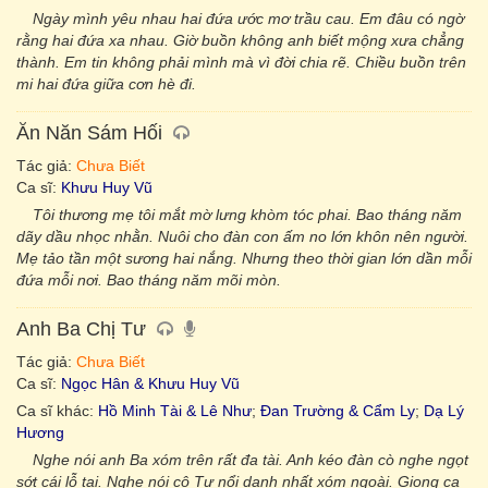
Ngày mình yêu nhau hai đứa ước mơ trầu cau. Em đâu có ngờ
rằng hai đứa xa nhau. Giờ buồn không anh biết mộng xưa chẳng
thành. Em tin không phải mình mà vì đời chia rẽ. Chiều buồn trên
mi hai đứa giữa cơn hè đi.
Ăn Năn Sám Hối
Tác giả:
Chưa Biết
Ca sĩ:
Khưu Huy Vũ
Tôi thương mẹ tôi mắt mờ lưng khòm tóc phai. Bao tháng năm
dãy dầu nhọc nhằn. Nuôi cho đàn con ấm no lớn khôn nên người.
Mẹ tảo tần một sương hai nắng. Nhưng theo thời gian lớn dần mỗi
đứa mỗi nơi. Bao tháng năm mõi mòn.
Anh Ba Chị Tư
Tác giả:
Chưa Biết
Ca sĩ:
Ngọc Hân & Khưu Huy Vũ
Ca sĩ khác:
Hồ Minh Tài & Lê Như
;
Đan Trường & Cẩm Ly
;
Dạ Lý
Hương
Nghe nói anh Ba xóm trên rất đa tài. Anh kéo đàn cò nghe ngọt
sớt cái lỗ tai. Nghe nói cô Tư nổi danh nhất xóm ngoài. Giọng ca