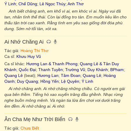
Ý Linh
;
Chế Dũng
;
Lê Ngọc Thúy
;
Anh Thơ
Anh biết chăng anh, em khổ vì ai, em khóc vì ai. Ngày vui đã
tan, nhân tình thế thái. Còn lại đống tro tàn. Em muốn kêu lên cho
thấu tận trời cao xanh. Rằng tình em yêu sao giống đời đóa phù
dung. Sớm nở tối tàn, xót xa.
Ai Nhớ Chăng Ai
Tác giả:
Hoàng Thi Thơ
Ca sĩ:
Khưu Huy Vũ
Ca sĩ khác:
Hương Lan & Thanh Phong
;
Quang Lê & Tân Duy
Khánh
;
Quốc Đại
;
Thanh Tuyền
;
Trường Vũ
;
Duy Khánh
;
BPham
;
Quang Lê
(beat);
Hương Lan
;
Tâm Đoan
;
Quang Lê
;
Hoàng
Oanh
;
Duy Quang
;
Hồng Yến
;
Lệ Quyên
;
Ý Linh
Ai nhớ chăng anh. Ai nhớ chăng những chiều. Có người em gái
qua bên thềm. Tiếng hò xao xuyến trăng đầu ghềnh. Nhạc rừng
nghe buồn mông mênh. Và ngàn tia lửa ấm chơi vơi dưới trăng
êm đềm. Ai nhớ chăng ai. Ai nhớ.
Ân Cha Mẹ Như Trời Biển
Tác giả:
Chưa Biết