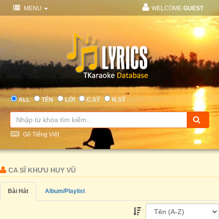
MENU
WELCOME
GUEST
ALL
TÊN
LỜI
C.SỸ
N.SỸ
Gõ Tiếng Việt
CA SĨ KHƯU HUY VŨ
Bài Hát
Album/Playlist