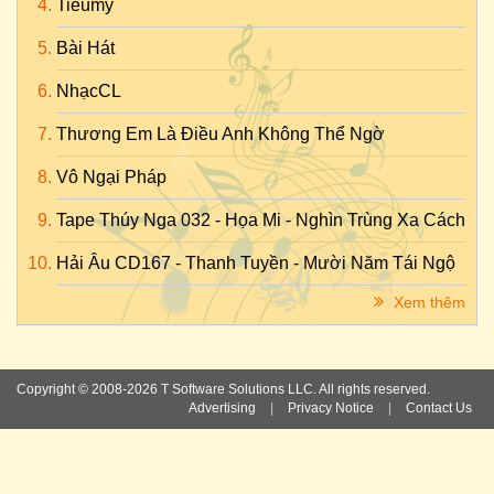
Tieumy
Bài Hát
NhạcCL
Thương Em Là Điều Anh Không Thể Ngờ
Vô Ngại Pháp
Tape Thúy Nga 032 - Họa Mi - Nghìn Trùng Xa Cách
Hải Âu CD167 - Thanh Tuyền - Mười Năm Tái Ngộ
Xem thêm
Copyright © 2008-2026 T Software Solutions LLC. All rights reserved.
Advertising
|
Privacy Notice
|
Contact Us