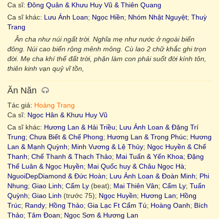
Ca sĩ:
Đông Quân & Khưu Huy Vũ & Thiên Quang
Ca sĩ khác:
Lưu Ánh Loan
;
Ngọc Hiền
;
Nhóm Nhật Nguyệt
;
Thuỳ
Trang
Ân cha như núi ngất trời. Nghĩa mẹ như nước ở ngoài biển
đông. Núi cao biển rộng mênh mông. Cù lao 2 chữ khắc ghi trọn
đời. Mẹ cha khí thế đất trời, phận làm con phải suốt đời kính tôn,
thiên kinh vạn quỷ vĩ tồn,
Ăn Năn
Tác giả:
Hoàng Trang
Ca sĩ:
Ngọc Hân & Khưu Huy Vũ
Ca sĩ khác:
Hương Lan & Hải Triều
;
Lưu Ánh Loan & Đặng Trí
Trung
;
Chưa Biết & Chế Phong
;
Hương Lan & Trọng Phúc
;
Hương
Lan & Mạnh Quỳnh
;
Minh Vương & Lệ Thủy
;
Ngọc Huyền & Chế
Thanh
;
Chế Thanh & Thạch Thảo
;
Mai Tuấn & Yến Khoa
;
Đặng
Thế Luân & Ngọc Huyền
;
Mai Quốc huy & Châu Ngọc Hà
;
NguoiDepDiamond & Đức Hoàn
;
Lưu Ánh Loan & Đoàn Minh
;
Phi
Nhung
;
Giao Linh
;
Cẩm Ly
(beat);
Mai Thiên Vân
;
Cẩm Ly
;
Tuấn
Quỳnh
;
Giao Linh
(trước 75);
Ngọc Huyền
;
Hương Lan
;
Hồng
Trúc
;
Randy
;
Hồng Thảo
;
Gia Lạc Ft Cẩm Tú
;
Hoàng Oanh
;
Bích
Thảo
;
Tâm Đoan
;
Ngọc Sơn & Hương Lan