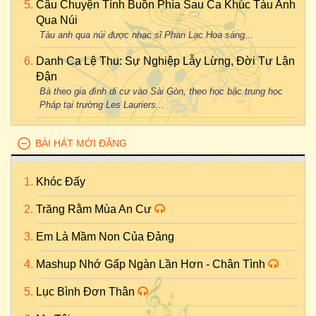
Câu Chuyện Tình Buồn Phía Sau Ca Khúc Tàu Anh
Qua Núi
Tàu anh qua núi được nhạc sĩ Phan Lạc Hoa sáng...
Danh Ca Lệ Thu: Sự Nghiệp Lẫy Lừng, Đời Tư Lận
Đận
Bà theo gia đình di cư vào Sài Gòn, theo học bậc trung học
Pháp tại trường Les Lauriers...
BÀI HÁT MỚI ĐĂNG
Khóc Đấy
Trăng Rằm Mùa An Cư
Em Là Mầm Non Của Đảng
Mashup Nhớ Gấp Ngàn Lần Hơn - Chân Tình
Lục Bình Đơn Thân