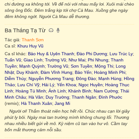
chi đường xa không tới. Về để nói với nhau mấy lơi. Xuôi mái chèo
sông ông Đốc. Đêm trắng kịp tới chợ Cà Mau. Xuồng ghe ngày
đêm không ngớt. Người Cà Mau dễ thương.
Ba Tháng Tạ Từ
Tác giả:
Thanh Sơn
Ca sĩ:
Khưu Huy Vũ
Ca sĩ khác:
Bảo Huy & Uyên Thanh
;
Đào Phi Dương
;
Lưu Trúc Ly
;
Tuấn Vũ
;
Giao Linh
;
Trường Vũ
;
Như Mai
;
Phi Nhung
;
Thanh
Tuyền
;
Mạnh Quỳnh
;
Trường Vũ
;
Sơn Tuyền
;
Mộng Thi
;
Long
Nhật
;
Duy Khánh
;
Đàm Vĩnh Hưng
;
Bảo Yến
;
Hoàng Minh Phi
;
Diễm Thùy
;
Nguyễn Phương Trang
;
Đông Đào
;
Mạnh Hùng
;
Hồng
Thảo
;
Lưu Chí Vỹ
;
Hải Lý
;
Yến Khoa
;
Ngọc Huyền
;
Hoàng Thục
Linh
;
Hoàng Tú Minh
;
Ánh Linh
;
Khánh Bình
;
Nam Cường
;
Thái
Minh Châu
;
Hà Vân
;
Duy Trường
;
Thanh Ngân
;
Đình Phước
(remix);
Hà Thanh Xuân
;
Jang Mi
Người ơi! Thắm thoát niên học hết rồi. Chúc nhau cạn lời giây
phút ly bôi. Ngày mai tan trường mình không chung lối. Thương
nhau nhiều biết gửi về mô. Kỷ niệm cũ tan vào hư vô. Cầm tay
bốn mắt thương cảm nỗi sầu.