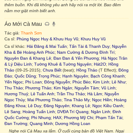
thêm buồn. Khi đã không yêu anh hãy nói ra một lời. Bao đêm
nằm mơ giật mình biết anh.
Áo Mới Cà Mau
Tác giả:
Thanh Sơn
Ca sĩ:
Phùng Ngọc Huy & Khưu Huy Vũ
;
Khưu Huy Vũ
Ca sĩ khác:
Hải Đăng & Mai Tuấn
;
Tấn Tài & Thanh Duy
;
Nguyễn
Kha & Bé Hoàng Anh Phúc
;
Nam Cường & Dương Đình Trí
;
Nguyên Đan & Khang Lê
;
Đan Đan & Yến Phương
;
Hà Ngọc Trân
& Lý Diệu Linh
;
Tường Khuê & Tường Nguyên
;
Hát2O
;
Hồng
Thảo
(09-25-2015);
Chưa Biết
(beat);
Hồng Thảo
(T Effect);
Đông
Đào
;
Quốc Dũng
;
Trọng Phúc
;
Hạnh Nguyên
;
Bạch Công Khanh
;
Yến Ngọc
;
Phi Loan
;
Đông Nguyễn
;
Phúc Béo
;
Kim Linh
;
Lê Như
;
Thu Thảo
;
Phương Thảo
;
Kim Ngân
;
Nguyễn Tâm
;
Vũ Linh
;
Hương Thuỷ
;
Lê Tuấn Anh
;
Trần Thu Thảo
;
Hà Lâm
;
Nguyễn
Ngọc Thủy
;
Mai Phương Thảo
;
Tina Thảo My
;
Ngọc Hiền
;
Hoàng
Đăng Khoa
;
Lê Duy
;
Đăng Nguyên
;
Khang Lê
;
Ngọc Kiều Oanh
;
Lê Sang
;
Hoàng Tuấn Linh
;
DVĐA Trí Quang
;
Ngân Linh
;
Đinh
Quốc Cường
;
Phi Nhung
;
HAX
;
Phương Mỹ Chi
;
Phạm Tấn Tài
;
Đan Trường
;
Quang Minh
;
Dương Hồng Loan
Nghe nói Cà Mau xa lắm. Ở cuối cùng bản đồ Việt Nam. Ngại