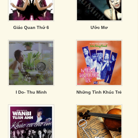
Giác Quan Thứ 6
Ước Mơ
I Do- Thu Minh
Những Tình Khúc Trẻ