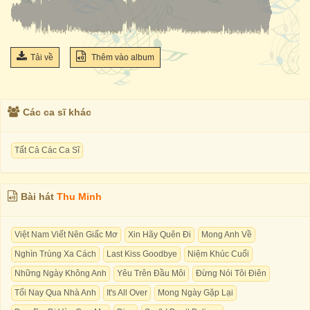
Tải về
Thêm vào album
Các ca sĩ khác
Tất Cả Các Ca Sĩ
Bài hát
Thu Minh
Việt Nam Viết Nên Giấc Mơ
Xin Hãy Quên Đi
Mong Anh Về
Nghìn Trùng Xa Cách
Last Kiss Goodbye
Niệm Khúc Cuối
Những Ngày Không Anh
Yêu Trên Đầu Môi
Đừng Nói Tôi Điên
Tối Nay Qua Nhà Anh
It's All Over
Mong Ngày Gặp Lại