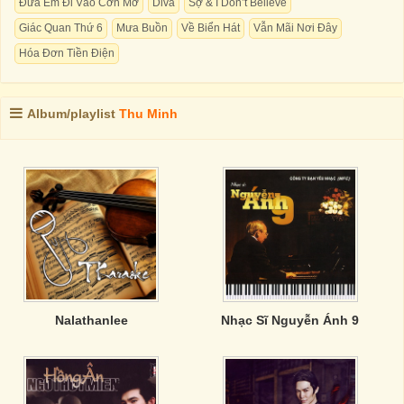
Đưa Em Đi Vào Cơn Mơ
Diva
Sợ & I Don’t Believe
Giác Quan Thứ 6
Mưa Buồn
Về Biển Hát
Vẫn Mãi Nơi Đây
Hóa Đơn Tiền Điện
Album/playlist
Thu Minh
Nalathanlee
Nhạc Sĩ Nguyễn Ánh 9