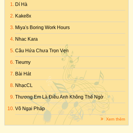
Dí Hà
Kake8x
Miya's Boring Work Hours
Nhac Kara
Câu Hứa Chưa Trọn Vẹn
Tieumy
Bài Hát
NhạcCL
Thương Em Là Điều Anh Không Thể Ngờ
Vô Ngại Pháp
Xem thêm