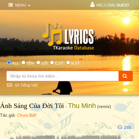
MENU
WELCOME
GUEST
ALL
TÊN
LỜI
C.SỸ
N.SỸ
Gõ Tiếng Việt
Ánh Sáng Của Đời Tôi
Thu Minh
-
(remix)
Tác giả:
Chưa Biết
286