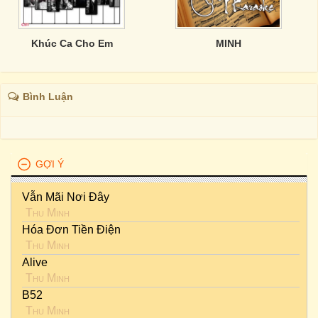
Khúc Ca Cho Em
MINH
Bình Luận
GỢI Ý
Vẫn Mãi Nơi Đây
Thu Minh
Hóa Đơn Tiền Điện
Thu Minh
Alive
Thu Minh
B52
Thu Minh