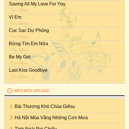
Saving All My Love For You
Thu Minh
Vì Em
Thu Minh
Cục Sạc Dự Phòng
Thu Minh
Đừng Tìm Em Nữa
Thu Minh
Be My Girl
Thu Minh
Last Kiss Goodbye
Thu Minh
MP3 MỚI UPLOAD
Bài Thương Khó Chúa Giêsu
Hà Nội Mùa Vắng Những Cơn Mưa
Tình Ngài Rọi Chiếu