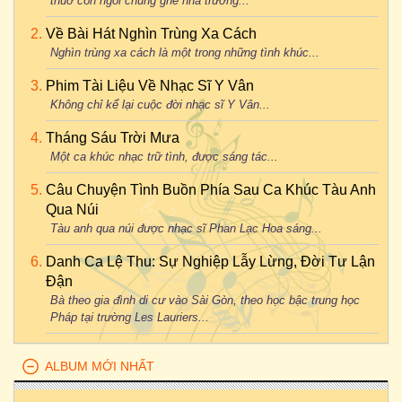
thuở còn ngồi chung ghế nhà trường...
Về Bài Hát Nghìn Trùng Xa Cách
Nghìn trùng xa cách là một trong những tình khúc...
Phim Tài Liệu Về Nhạc Sĩ Y Vân
Không chỉ kể lại cuộc đời nhạc sĩ Y Vân...
Tháng Sáu Trời Mưa
Một ca khúc nhạc trữ tình, được sáng tác...
Câu Chuyện Tình Buồn Phía Sau Ca Khúc Tàu Anh
Qua Núi
Tàu anh qua núi được nhạc sĩ Phan Lạc Hoa sáng...
Danh Ca Lệ Thu: Sự Nghiệp Lẫy Lừng, Đời Tư Lận
Đận
Bà theo gia đình di cư vào Sài Gòn, theo học bậc trung học
Pháp tại trường Les Lauriers...
ALBUM MỚI NHẤT