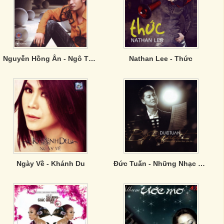
Nguyễn Hồng Ân - Ngô Thuỵ Miên
Nathan Lee - Thức
Ngày Về - Khánh Du
Đức Tuấn - Những Nhạc Phẩm Theo Yêu Cầu