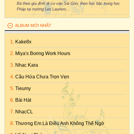
Bà theo gia đình di cư vào Sài Gòn, theo học bậc trung học
Pháp tại trường Les Lauriers...
ALBUM MỚI NHẤT
Kake8x
Miya's Boring Work Hours
Nhac Kara
Câu Hứa Chưa Trọn Vẹn
Tieumy
Bài Hát
NhạcCL
Thương Em Là Điều Anh Không Thể Ngờ