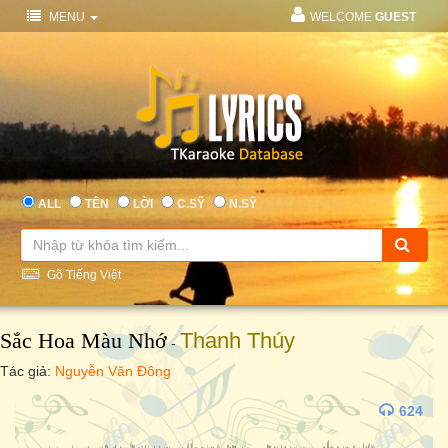
MENU
WELCOME
GUEST
ALL
TÊN
LỜI
C.SỸ
N.SỸ
Gõ Tiếng Việt
Sắc Hoa Màu Nhớ
Thanh Thúy
-
Tác giả:
Nguyễn Văn Đông
624