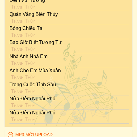
Đêm Vũ Trường
Thanh Thúy
Quán Vắng Biên Thùy
Thanh Thúy
Bóng Chiều Tà
Thanh Thúy
Bao Giờ Biết Tương Tư
Thanh Thúy
Nhà Anh Nhà Em
Thanh Thúy
Anh Cho Em Mùa Xuân
Thanh Thúy
Trong Cuộc Tình Sầu
Thanh Thúy
Nửa Đêm Ngoài Phố
Thanh Thúy
Nửa Đêm Ngoài Phố
Thanh Thúy
MP3 MỚI UPLOAD