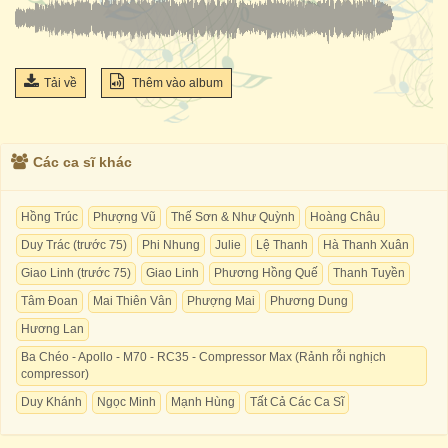
Tải về
Thêm vào album
Các ca sĩ khác
Hồng Trúc
Phượng Vũ
Thế Sơn & Như Quỳnh
Hoàng Châu
Duy Trác (trước 75)
Phi Nhung
Julie
Lệ Thanh
Hà Thanh Xuân
Giao Linh (trước 75)
Giao Linh
Phương Hồng Quế
Thanh Tuyền
Tâm Đoan
Mai Thiên Vân
Phượng Mai
Phương Dung
Hương Lan
Ba Chéo - Apollo - M70 - RC35 - Compressor Max (Rảnh rỗi nghịch
compressor)
Duy Khánh
Ngọc Minh
Mạnh Hùng
Tất Cả Các Ca Sĩ