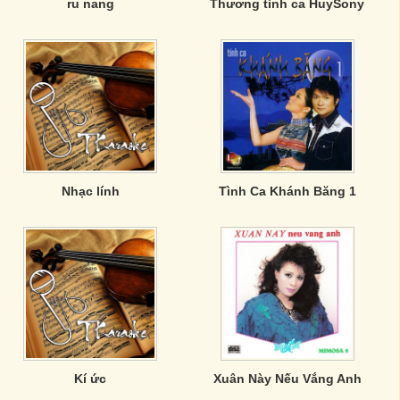
ru nang
Thương tình ca HuySony
Nhạc lính
Tình Ca Khánh Băng 1
Kí ức
Xuân Này Nếu Vắng Anh