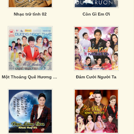
Nhạc trữ tình 02
Còn Gì Em Ơi
Một Thoáng Quê Hương 5- CD2
Đám Cưới Người Ta