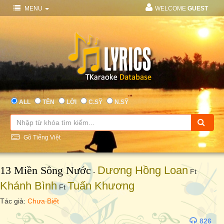
MENU
WELCOME
GUEST
ALL
TÊN
LỜI
C.SỸ
N.SỸ
Gõ Tiếng Việt
13 Miền Sông Nước
Dương Hồng Loan
-
Ft
Khánh Bình
Tuấn Khương
Ft
Tác giả:
Chưa Biết
826