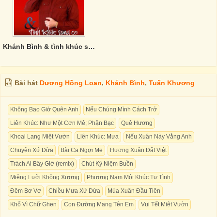
Khánh Bình & tình khúc song ca
Bài hát
Dương Hồng Loan
,
Khánh Bình
,
Tuấn Khương
Không Bao Giờ Quên Anh
Nếu Chúng Mình Cách Trở
Liên Khúc: Như Một Cơn Mê; Phận Bạc
Quê Hương
Khoai Lang Miệt Vườn
Liên Khúc: Mưa
Nếu Xuân Này Vắng Anh
Chuyện Xứ Dừa
Bài Ca Ngợi Mẹ
Hương Xuân Đất Việt
Trách Ai Bây Giờ (remix)
Chút Kỷ Niệm Buồn
Miệng Lưỡi Không Xương
Phương Nam Một Khúc Tự Tình
Đêm Bơ Vơ
Chiều Mưa Xứ Dừa
Mùa Xuân Đầu Tiên
Khổ Vì Chữ Ghen
Con Đường Mang Tên Em
Vui Tết Miệt Vườn