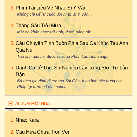
Phim Tài Liệu Về Nhạc Sĩ Y Vân
Không chỉ kể lại cuộc đời nhạc sĩ Y Vân...
Tháng Sáu Trời Mưa
Một ca khúc nhạc trữ tình, được sáng tác...
Câu Chuyện Tình Buồn Phía Sau Ca Khúc Tàu Anh
Qua Núi
Tàu anh qua núi được nhạc sĩ Phan Lạc Hoa sáng...
Danh Ca Lệ Thu: Sự Nghiệp Lẫy Lừng, Đời Tư Lận
Đận
Bà theo gia đình di cư vào Sài Gòn, theo học bậc trung học
Pháp tại trường Les Lauriers...
ALBUM MỚI NHẤT
Nhac Kara
Câu Hứa Chưa Trọn Vẹn