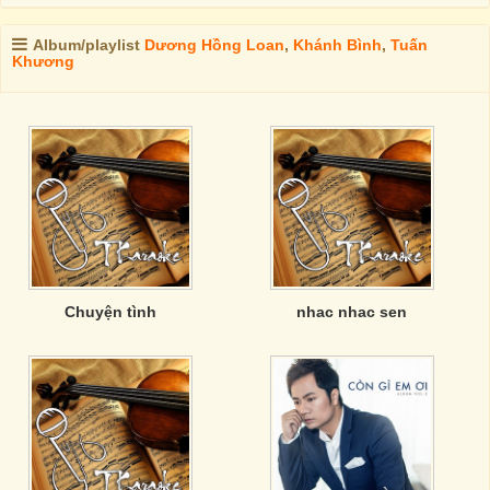
Album/playlist
Dương Hồng Loan
,
Khánh Bình
,
Tuấn
Khương
Chuyện tình
nhac nhac sen