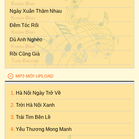
Khánh Bình
Ngày Xuân Thăm Nhau
Khánh Bình
Đêm Tóc Rối
Khánh Bình
Dù Anh Nghèo
Khánh Bình
Rồi Cũng Già
Tuấn Khương
MP3 MỚI UPLOAD
Hà Nội Ngày Trở Về
Trời Hà Nội Xanh
Trái Tim Bên Lề
Yêu Thương Mong Manh