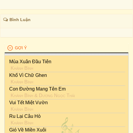
Bình Luận
GỢI Ý
Mùa Xuân Đầu Tiên
Khánh Bình
Khổ Vì Chữ Ghen
Khánh Bình
Con Đường Mang Tên Em
Khánh Bình
&
Dương Ngọc Thái
Vui Tết Miệt Vườn
Khánh Bình
Ru Lại Câu Hò
Khánh Bình
Gió Về Miền Xuôi