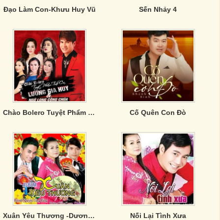
Đạo Làm Con-Khưu Huy Vũ
Sến Nhảy 4
Chào Bolero Tuyệt Phẩm Tình Ca
Cố Quên Con Đò
Xuân Yêu Thương -Dương Hồng Loan
Nối Lại Tình Xưa