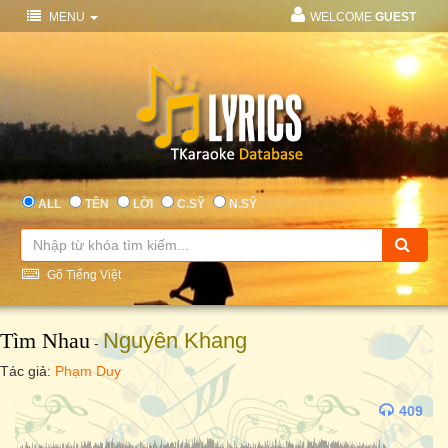
MENU
WELCOME
GUEST
ALL
TÊN
LỜI
C.SỸ
N.SỸ
Gõ Tiếng Việt
Tìm Nhau
Nguyên Khang
-
Tác giả:
Phạm Duy
409