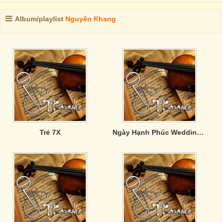
Album/playlist
Nguyên Khang
Trẻ 7X
Ngày Hạnh Phúc Wedding Day