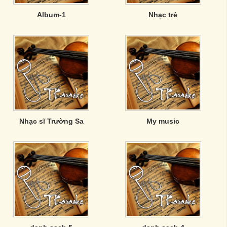
Album-1
Nhạc trẻ
Nhạc sĩ Trường Sa
My music