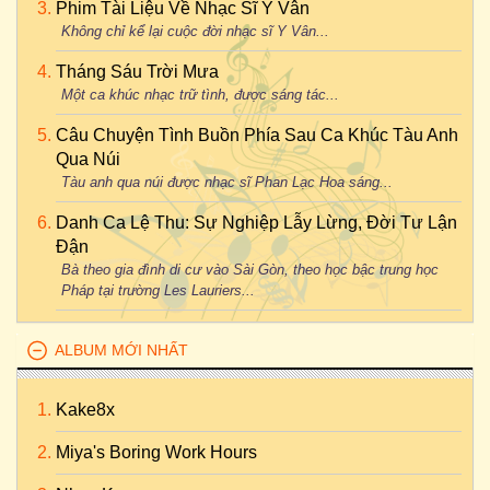
Phim Tài Liệu Về Nhạc Sĩ Y Vân
Không chỉ kể lại cuộc đời nhạc sĩ Y Vân...
Tháng Sáu Trời Mưa
Một ca khúc nhạc trữ tình, được sáng tác...
Câu Chuyện Tình Buồn Phía Sau Ca Khúc Tàu Anh
Qua Núi
Tàu anh qua núi được nhạc sĩ Phan Lạc Hoa sáng...
Danh Ca Lệ Thu: Sự Nghiệp Lẫy Lừng, Đời Tư Lận
Đận
Bà theo gia đình di cư vào Sài Gòn, theo học bậc trung học
Pháp tại trường Les Lauriers...
ALBUM MỚI NHẤT
Kake8x
Miya's Boring Work Hours