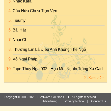
Nhac Kara
Câu Hứa Chưa Trọn Vẹn
Tieumy
Bài Hát
NhạcCL
Thương Em Là Điều Anh Không Thể Ngờ
Vô Ngại Pháp
Tape Thúy Nga 032 - Họa Mi - Nghìn Trùng Xa Cách
Xem thêm
Copyright © 2008-2026 T Software Solutions LLC. All rights reserved.
Advertising
|
Privacy Notice
|
Contact Us