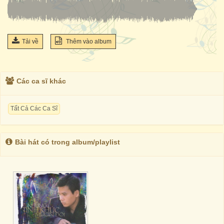
Tải về
Thêm vào album
Các ca sĩ khác
Tất Cả Các Ca Sĩ
Bài hát có trong album/playlist