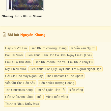
Những Tình Khúc Muôn Đời
Bài hát
Nguyên Khang
Hãy Nói Với Em
Liên Khúc: Phượng Hoàng
Ta Vẫn Yêu Người
Bài Hai Mươi
Liên Khúc: Tâm Hồn Cô Đơn; Ngày Em Đi (Live)
Em Ơi Lá Thu Mưa
Liên Khúc: Anh Còn Yêu Em; Khúc Thuỵ Du
Một Chiều Mưa
Liên Khúc: Con Quỳ Lạy Chúa; Lời Người Ngoại Đạo
Gởi Gió Cho Mây Ngàn Bay
The Phantom Of The Opera
Vết Sầu Tình Hằn Sâu
Liên Khúc Phượng Hoàng
The Christmas Song
Em Sẽ Quên Tình Tôi
Biển Vắng
Liên Khúc Anh Bằng
Thôi
Vùng Biển Vắng
Thương Nhau Ngày Mưa