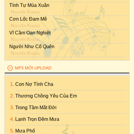
Tình Tự Mùa Xuân
Nguyên Khang
Cơn Lốc Đam Mê
Nguyên Khang
Vĩ Cầm Oan Nghiệt
Nguyên Khang
Người Như Cố Quên
Nguyên Khang
MP3 MỚI UPLOAD
Con Nợ Tình Cha
Thương Chồng Yêu Của Em
Trong Tầm Mắt Đời
Lạnh Trọn Đêm Mưa
Mưa Phố