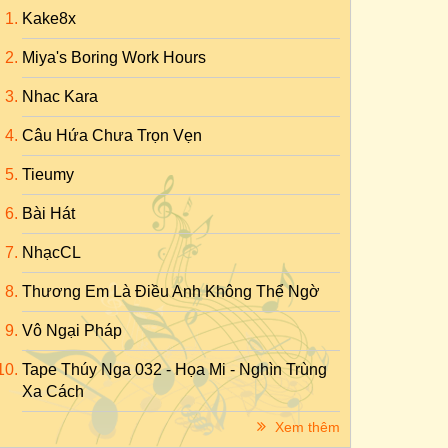
Kake8x
Miya's Boring Work Hours
Nhac Kara
Câu Hứa Chưa Trọn Vẹn
Tieumy
Bài Hát
NhạcCL
Thương Em Là Điều Anh Không Thể Ngờ
Vô Ngại Pháp
Tape Thúy Nga 032 - Họa Mi - Nghìn Trùng
Xa Cách
Xem thêm