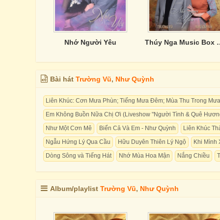
Nhớ Người Yêu
Thúy Nga Music Box 2 -
Bài hát
Trường Vũ
,
Như Quỳnh
Liên Khúc: Cơn Mưa Phùn; Tiếng Mưa Đêm; Mùa Thu Trong Mư
Em Không Buồn Nữa Chị Ơi (Liveshow "Người Tình & Quê Hươn
Như Một Cơn Mê
Biển Cả Và Em - Như Quỳnh
Liên Khúc Th
Ngẫu Hứng Lý Qua Cầu
Hữu Duyên Thiên Lý Ngộ
Khi Mình
Dòng Sông và Tiếng Hát
Nhớ Mùa Hoa Mận
Nắng Chiều
Album/playlist
Trường Vũ
,
Như Quỳnh