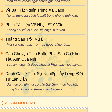
thân từ thuở còn ngồi chung ghế nhà trường...
Về Bài Hát Nghìn Trùng Xa Cách
Nghìn trùng xa cách là một trong những tình khúc...
Phim Tài Liệu Về Nhạc Sĩ Y Vân
Không chỉ kể lại cuộc đời nhạc sĩ Y Vân...
Tháng Sáu Trời Mưa
Một ca khúc nhạc trữ tình, được sáng tác...
Câu Chuyện Tình Buồn Phía Sau Ca Khúc
Tàu Anh Qua Núi
Tàu anh qua núi được nhạc sĩ Phan Lạc Hoa sáng...
Danh Ca Lệ Thu: Sự Nghiệp Lẫy Lừng, Đời
Tư Lận Đận
Bà theo gia đình di cư vào Sài Gòn, theo học bậc
trung học Pháp tại trường Les Lauriers...
ALBUM MỚI NHẤT