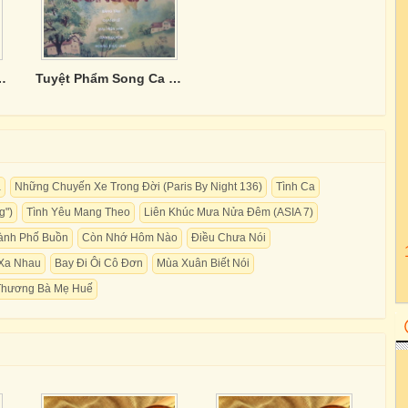
 Nhớ Người Yêu (Singer)
Tuyệt Phẩm Song Ca (Vinyl)
a
Những Chuyến Xe Trong Đời (Paris By Night 136)
Tình Ca
g")
Tình Yêu Mang Theo
Liên Khúc Mưa Nửa Đêm (ASIA 7)
ành Phố Buồn
Còn Nhớ Hôm Nào
Điều Chưa Nói
 Xa Nhau
Bay Đi Ôi Cô Ðơn
Mùa Xuân Biết Nói
Thương Bà Mẹ Huế