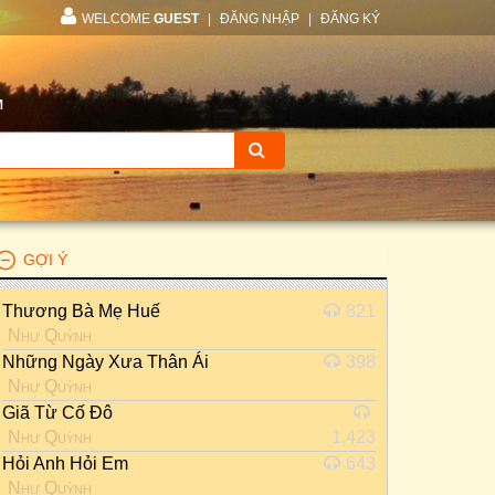
WELCOME
GUEST
|
ĐĂNG NHẬP
|
ĐĂNG KÝ
M
GỢI Ý
Thương Bà Mẹ Huế
821
Như Quỳnh
Những Ngày Xưa Thân Ái
398
Như Quỳnh
Giã Từ Cố Đô
Như Quỳnh
1.423
Hỏi Anh Hỏi Em
643
Như Quỳnh