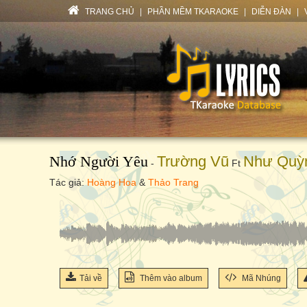
TRANG CHỦ
|
PHẦN MỀM TKARAOKE
|
DIỄN ĐÀN
|
Nhớ Người Yêu
Trường Vũ
Như Quỳ
-
Ft
Tác giả:
Hoàng Hoa
&
Thảo Trang
Tải về
Thêm vào album
Mã Nhúng