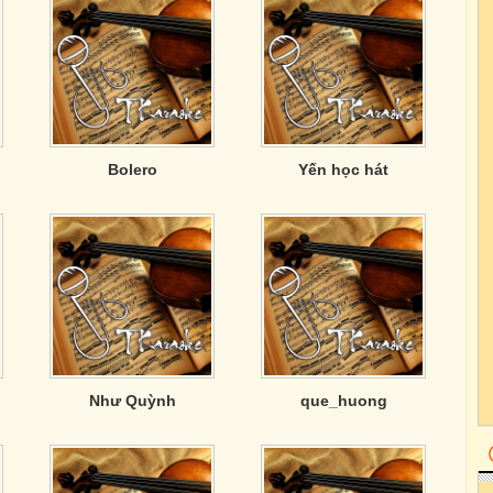
Bolero
Yến học hát
Như Quỳnh
que_huong