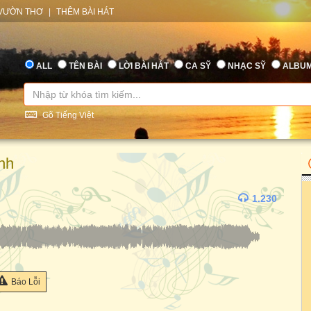
VƯỜN THƠ
|
THÊM BÀI HÁT
ALL
TÊN BÀI
LỜI BÀI HÁT
CA SỸ
NHẠC SỸ
ALBU
Gõ Tiếng Việt
nh
1.230
Báo Lỗi