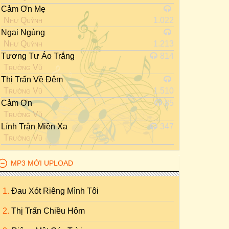
Cảm Ơn Mẹ
Như Quỳnh
1.022
Ngại Ngùng
Như Quỳnh
1.213
Tương Tư Áo Trắng
814
Trường Vũ
Thị Trấn Về Đêm
Trường Vũ
1.510
Cảm Ơn
85
Trường Vũ
Lính Trận Miền Xa
347
Trường Vũ
MP3 MỚI UPLOAD
Đau Xót Riêng Mình Tôi
Thị Trấn Chiều Hôm