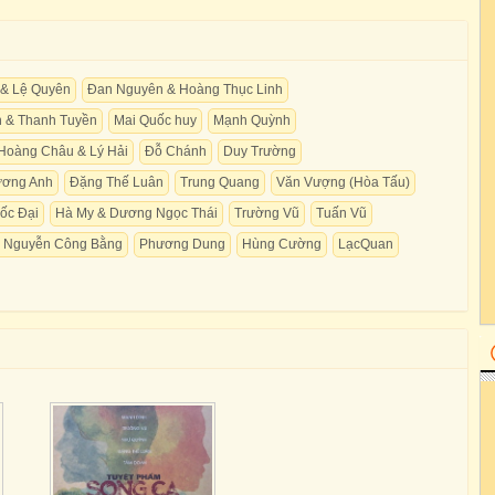
 & Lệ Quyên
Đan Nguyên & Hoàng Thục Linh
h & Thanh Tuyền
Mai Quốc huy
Mạnh Quỳnh
Hoàng Châu & Lý Hải
Đỗ Chánh
Duy Trường
ơng Anh
Đặng Thế Luân
Trung Quang
Văn Vượng (Hòa Tấu)
ốc Đại
Hà My & Dương Ngọc Thái
Trường Vũ
Tuấn Vũ
 Nguyễn Công Bằng
Phương Dung
Hùng Cường
LạcQuan