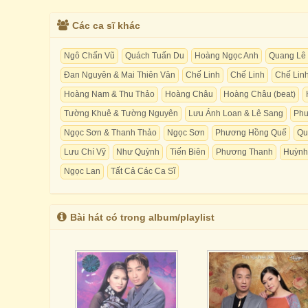
Các ca sĩ khác
Ngô Chấn Vũ
Quách Tuấn Du
Hoàng Ngọc Anh
Quang Lê
Đan Nguyên & Mai Thiên Vân
Chế Linh
Chế Linh
Chế Lin
Hoàng Nam & Thu Thảo
Hoàng Châu
Hoàng Châu (beat)
Tường Khuê & Tường Nguyên
Lưu Ánh Loan & Lê Sang
Phư
Ngọc Sơn & Thanh Thảo
Ngọc Sơn
Phương Hồng Quế
Qu
Lưu Chí Vỹ
Như Quỳnh
Tiến Biên
Phương Thanh
Huỳnh
Ngọc Lan
Tất Cả Các Ca Sĩ
Bài hát có trong album/playlist