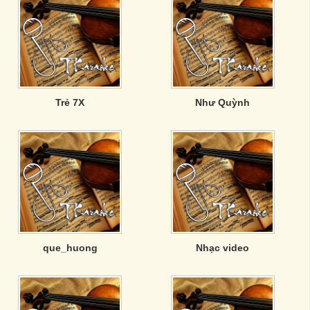
Trẻ 7X
Như Quỳnh
que_huong
Nhạc video