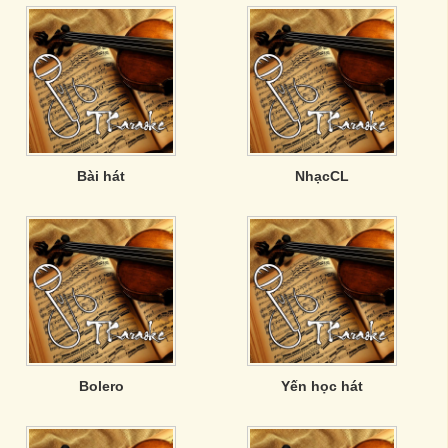
Bài hát
NhạcCL
Bolero
Yến học hát