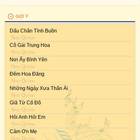
GỢI Ý
Dấu Chân Tình Buồn
Như Quỳnh
Cô Gái Trung Hoa
Như Quỳnh
Nơi Ấy Bình Yên
Như Quỳnh
Đêm Hoa Đăng
Như Quỳnh
Những Ngày Xưa Thân Ái
Như Quỳnh
Giã Từ Cố Đô
Như Quỳnh
Hỏi Anh Hỏi Em
Như Quỳnh
Cảm Ơn Mẹ
Như Quỳnh