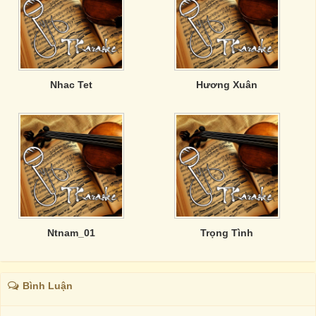
Nhac Tet
Hương Xuân
Ntnam_01
Trọng Tình
Bình Luận