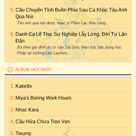
Câu Chuyện Tình Buồn Phía Sau Ca Khúc Tàu Anh
Qua Núi
Tàu anh qua núi được nhạc sĩ Phan Lạc Hoa sáng...
Danh Ca Lệ Thu: Sự Nghiệp Lẫy Lừng, Đời Tư Lận
Đận
Bà theo gia đình di cư vào Sài Gòn, theo học bậc trung học
Pháp tại trường Les Lauriers...
ALBUM MỚI NHẤT
Kake8x
Miya's Boring Work Hours
Nhac Kara
Câu Hứa Chưa Trọn Vẹn
Tieumy