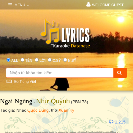
MENU
WELCOME
GUEST
ALL
TÊN
LỜI
C.SỸ
N.SỸ
Gõ Tiếng Việt
Ngại Ngùng
Như Quỳnh
-
(PBN 78)
Tác giả: Nhạc
Quốc Dũng
, thơ
Xuân Kỳ
1.215