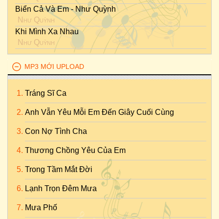
Biển Cả Và Em - Như Quỳnh
Như Quỳnh
Khi Mình Xa Nhau
Như Quỳnh
MP3 MỚI UPLOAD
Tráng Sĩ Ca
Anh Vẫn Yêu Mỗi Em Đến Giây Cuối Cùng
Con Nợ Tình Cha
Thương Chồng Yêu Của Em
Trong Tầm Mắt Đời
Lạnh Trọn Đêm Mưa
Mưa Phố