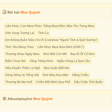
Bài hát
Như Quỳnh
Liên Khúc: Cơn Mưa Phùn; Tiếng Mưa Đêm; Mùa Thu Trong Mưa
Ước Vọng Tương Lai
Tình Ca
Em Không Buồn Nữa Chị Ơi (Liveshow "Người Tình & Quê Hương")
Tình Yêu Mang Theo
Liên Khúc Mưa Nửa Đêm (ASIA 7)
Thương Nhau Ngày Mưa
Như Một Cơn Mê
Bay Đi Ôi Cô Ðơn
Điều Chưa Nói
Vầng Trăng Khóc
Ngẫu Hứng Lý Qua Cầu
Hữu Duyên Thiên Lý Ngộ
Mùa Xuân Biết Nói
Dòng Sông và Tiếng Hát
Nhớ Mùa Hoa Mận
Nắng Chiều
Thương Bà Mẹ Huế
Chiều Một Mình Qua Phố
Dấu Chân Tình Buồn
Album/playlist
Như Quỳnh