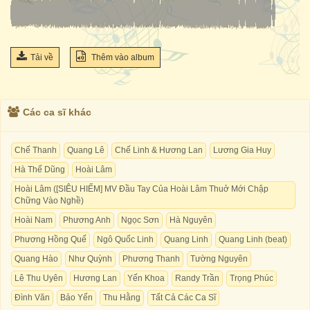
Tải về
Thêm vào album
Các ca sĩ khác
Chế Thanh
Quang Lê
Chế Linh & Hương Lan
Lương Gia Huy
Hà Thế Dũng
Hoài Lâm
Hoài Lâm ([SIÊU HIẾM] MV Đầu Tay Của Hoài Lâm Thuở Mới Chập
Chững Vào Nghề)
Hoài Nam
Phương Anh
Ngọc Sơn
Hà Nguyên
Phương Hồng Quế
Ngô Quốc Linh
Quang Linh
Quang Linh (beat)
Quang Hào
Như Quỳnh
Phương Thanh
Tường Nguyên
Lê Thu Uyên
Hương Lan
Yến Khoa
Randy Trần
Trọng Phúc
Đình Văn
Bảo Yến
Thu Hằng
Tất Cả Các Ca Sĩ