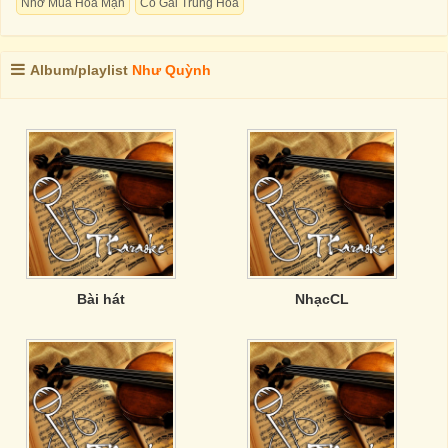
Nhớ Mùa Hoa Mận
Cô Gái Trung Hoa
Album/playlist
Như Quỳnh
Bài hát
NhạcCL