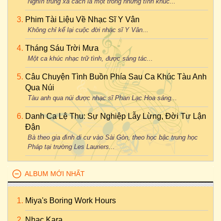
Nghìn trùng xa cách là một trong những tình khúc...
Phim Tài Liệu Về Nhạc Sĩ Y Vân
Không chỉ kể lại cuộc đời nhạc sĩ Y Vân...
Tháng Sáu Trời Mưa
Một ca khúc nhạc trữ tình, được sáng tác...
Câu Chuyện Tình Buồn Phía Sau Ca Khúc Tàu Anh
Qua Núi
Tàu anh qua núi được nhạc sĩ Phan Lạc Hoa sáng...
Danh Ca Lệ Thu: Sự Nghiệp Lẫy Lừng, Đời Tư Lận
Đận
Bà theo gia đình di cư vào Sài Gòn, theo học bậc trung học
Pháp tại trường Les Lauriers...
ALBUM MỚI NHẤT
Miya's Boring Work Hours
Nhac Kara