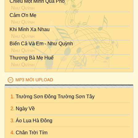
Chiều Một Mình Qua Phố
Như Quỳnh
Cảm Ơn Mẹ
Như Quỳnh
Khi Mình Xa Nhau
Như Quỳnh
Biển Cả Và Em - Như Quỳnh
Như Quỳnh
Thương Bà Mẹ Huế
Như Quỳnh
MP3 MỚI UPLOAD
Trường Sơn Đông Trường Sơn Tây
Ngày Về
Áo Lụa Hà Đông
Chân Trời Tím