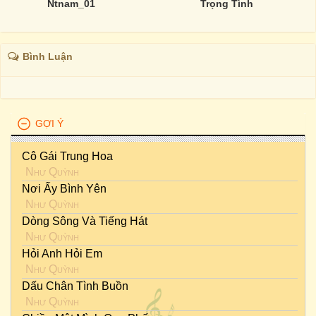
Ntnam_01
Trọng Tình
Bình Luận
GỢI Ý
Cô Gái Trung Hoa
Như Quỳnh
Nơi Ấy Bình Yên
Như Quỳnh
Dòng Sông Và Tiếng Hát
Như Quỳnh
Hỏi Anh Hỏi Em
Như Quỳnh
Dấu Chân Tình Buồn
Như Quỳnh