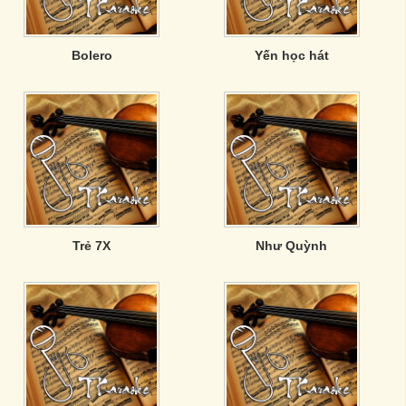
Bolero
Yến học hát
Trẻ 7X
Như Quỳnh