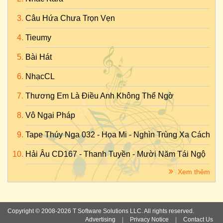
Câu Hứa Chưa Trọn Vẹn
Tieumy
Bài Hát
NhạcCL
Thương Em Là Điều Anh Không Thể Ngờ
Vô Ngại Pháp
Tape Thúy Nga 032 - Họa Mi - Nghìn Trùng Xa Cách
Hải Âu CD167 - Thanh Tuyền - Mười Năm Tái Ngộ
Xem thêm
Copyright © 2008-2026 T Software Solutions LLC. All rights reserved.
Advertising
|
Privacy Notice
|
Contact Us