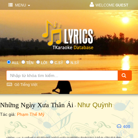
MENU
WELCOME
GUEST
ALL
TÊN
LỜI
C.SỸ
N.SỸ
Gõ Tiếng Việt
Những Ngày Xưa Thân Ái
Như Quỳnh
-
Tác giả:
Phạm Thế Mỹ
400