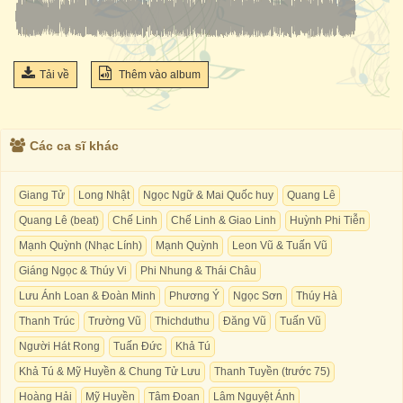
Tải về
Thêm vào album
Các ca sĩ khác
Giang Tử
Long Nhật
Ngọc Ngữ & Mai Quốc huy
Quang Lê
Quang Lê (beat)
Chế Linh
Chế Linh & Giao Linh
Huỳnh Phi Tiễn
Mạnh Quỳnh (Nhạc Lính)
Mạnh Quỳnh
Leon Vũ & Tuấn Vũ
Giáng Ngọc & Thúy Vi
Phi Nhung & Thái Châu
Lưu Ánh Loan & Đoàn Minh
Phương Ý
Ngọc Sơn
Thúy Hà
Thanh Trúc
Trường Vũ
Thichduthu
Đăng Vũ
Tuấn Vũ
Người Hát Rong
Tuấn Đức
Khả Tú
Khả Tú & Mỹ Huyền & Chung Tử Lưu
Thanh Tuyền (trước 75)
Hoàng Hải
Mỹ Huyền
Tâm Đoan
Lâm Nguyệt Ánh