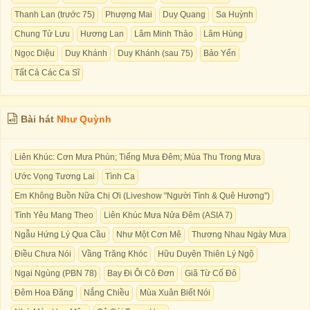
Thanh Lan (trước 75)
Phượng Mai
Duy Quang
Sa Huỳnh
Chung Tử Lưu
Hương Lan
Lâm Minh Thảo
Lâm Hùng
Ngọc Diệu
Duy Khánh
Duy Khánh (sau 75)
Bảo Yến
Tất Cả Các Ca Sĩ
Bài hát
Như Quỳnh
Liên Khúc: Cơn Mưa Phùn; Tiếng Mưa Đêm; Mùa Thu Trong Mưa
Ước Vọng Tương Lai
Tình Ca
Em Không Buồn Nữa Chị Ơi (Liveshow "Người Tình & Quê Hương")
Tình Yêu Mang Theo
Liên Khúc Mưa Nửa Đêm (ASIA 7)
Ngẫu Hứng Lý Qua Cầu
Như Một Cơn Mê
Thương Nhau Ngày Mưa
Điều Chưa Nói
Vầng Trăng Khóc
Hữu Duyên Thiên Lý Ngộ
Ngại Ngùng (PBN 78)
Bay Đi Ôi Cô Ðơn
Giã Từ Cố Đô
Đêm Hoa Đăng
Nắng Chiều
Mùa Xuân Biết Nói