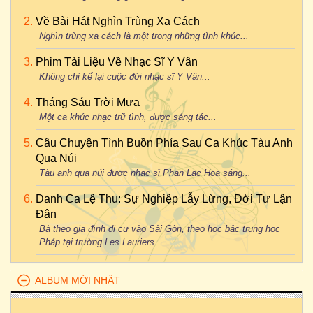
Về Bài Hát Nghìn Trùng Xa Cách
Nghìn trùng xa cách là một trong những tình khúc...
Phim Tài Liệu Về Nhạc Sĩ Y Vân
Không chỉ kể lại cuộc đời nhạc sĩ Y Vân...
Tháng Sáu Trời Mưa
Một ca khúc nhạc trữ tình, được sáng tác...
Câu Chuyện Tình Buồn Phía Sau Ca Khúc Tàu Anh
Qua Núi
Tàu anh qua núi được nhạc sĩ Phan Lạc Hoa sáng...
Danh Ca Lệ Thu: Sự Nghiệp Lẫy Lừng, Đời Tư Lận
Đận
Bà theo gia đình di cư vào Sài Gòn, theo học bậc trung học
Pháp tại trường Les Lauriers...
ALBUM MỚI NHẤT