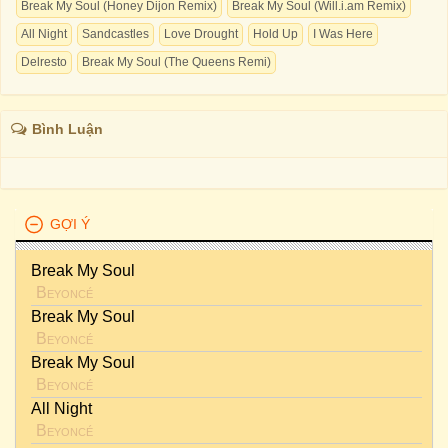
Break My Soul (Honey Dijon Remix)
Break My Soul (Will.i.am Remix)
All Night
Sandcastles
Love Drought
Hold Up
I Was Here
Delresto
Break My Soul (The Queens Remi)
Bình Luận
GỢI Ý
Break My Soul
Beyoncé
Break My Soul
Beyoncé
Break My Soul
Beyoncé
All Night
Beyoncé