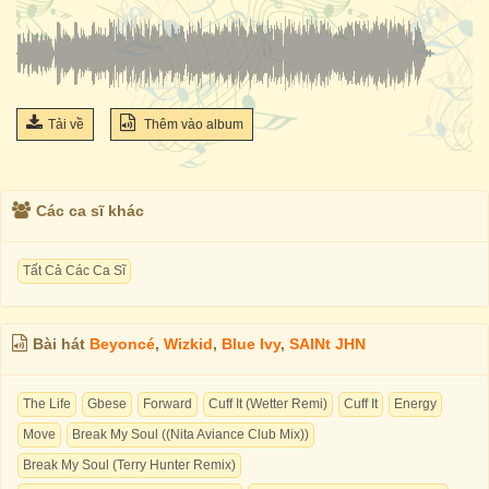
Tải về
Thêm vào album
Các ca sĩ khác
Tất Cả Các Ca Sĩ
Bài hát
Beyoncé
,
Wizkid
,
Blue Ivy
,
SAINt JHN
The Life
Gbese
Forward
Cuff It (Wetter Remi)
Cuff It
Energy
Move
Break My Soul ((Nita Aviance Club Mix))
Break My Soul (Terry Hunter Remix)