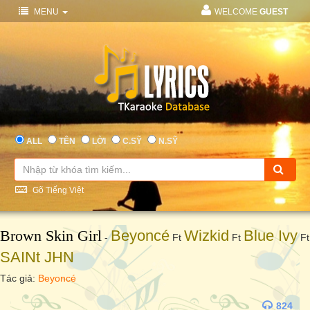
MENU
WELCOME
GUEST
ALL
TÊN
LỜI
C.SỸ
N.SỸ
Gõ Tiếng Việt
Brown Skin Girl
Beyoncé
Wizkid
Blue Ivy
-
Ft
Ft
Ft
SAINt JHN
Tác giả:
Beyoncé
824