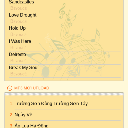
Sandcastles
Beyoncé
Love Drought
Beyoncé
Hold Up
Beyoncé
I Was Here
Beyoncé
Delresto
Beyoncé
Break My Soul
Beyoncé
MP3 MỚI UPLOAD
Trường Sơn Đông Trường Sơn Tây
Ngày Về
Áo Lụa Hà Đông