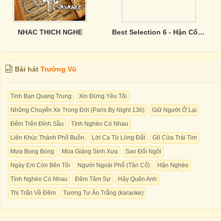
NHAC THICH NGHE
Best Selection 6 - Hận Cố Nhân
Bài hát
Trường Vũ
Tình Bạn Quang Trung
Xin Đừng Yêu Tôi
Những Chuyến Xe Trong Đời (Paris By Night 136)
Giữ Người Ở Lại
Đêm Trên Đỉnh Sầu
Tình Nghèo Có Nhau
Liên Khúc Thành Phố Buồn
Lời Ca Từ Lòng Đất
Gõ Cửa Trái Tim
Mưa Bong Bóng
Mùa Giáng Sinh Xưa
Sao Đổi Ngôi
Ngày Em Còn Bên Tôi
Người Ngoài Phố (Tân Cổ)
Hận Nghèo
Tình Nghèo Có Nhau
Đêm Tâm Sự
Hãy Quên Anh
Thị Trấn Về Đêm
Tương Tư Áo Trắng (karaoke)