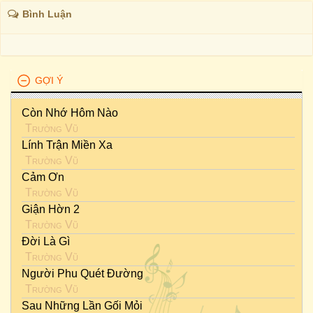
Bình Luận
GỢI Ý
Còn Nhớ Hôm Nào
Trường Vũ
Lính Trận Miền Xa
Trường Vũ
Cảm Ơn
Trường Vũ
Giận Hờn 2
Trường Vũ
Đời Là Gì
Trường Vũ
Người Phu Quét Đường
Trường Vũ
Sau Những Lần Gối Mỏi