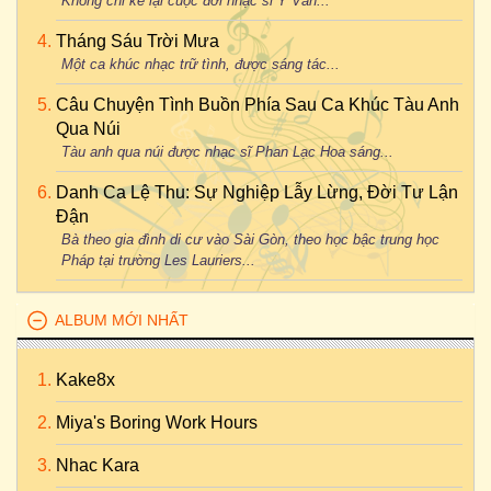
Không chỉ kể lại cuộc đời nhạc sĩ Y Vân...
Tháng Sáu Trời Mưa
Một ca khúc nhạc trữ tình, được sáng tác...
Câu Chuyện Tình Buồn Phía Sau Ca Khúc Tàu Anh
Qua Núi
Tàu anh qua núi được nhạc sĩ Phan Lạc Hoa sáng...
Danh Ca Lệ Thu: Sự Nghiệp Lẫy Lừng, Đời Tư Lận
Đận
Bà theo gia đình di cư vào Sài Gòn, theo học bậc trung học
Pháp tại trường Les Lauriers...
ALBUM MỚI NHẤT
Kake8x
Miya's Boring Work Hours
Nhac Kara