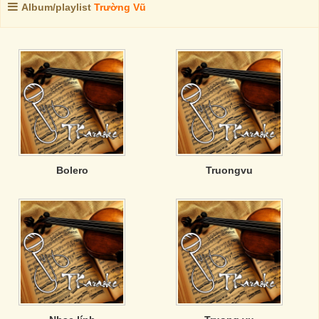
Album/playlist
Trường Vũ
Bolero
Truongvu