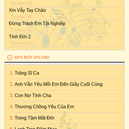
Trường Vũ
Xin Vẫy Tay Chào
Trường Vũ
Đừng Trách Em Tội Nghiệp
Trường Vũ
Tình Đời 2
Trường Vũ
MP3 MỚI UPLOAD
Tráng Sĩ Ca
Anh Vẫn Yêu Mỗi Em Đến Giây Cuối Cùng
Con Nợ Tình Cha
Thương Chồng Yêu Của Em
Trong Tầm Mắt Đời