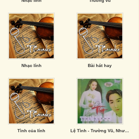
Nhạc lính
Truong vu
Nhạc lính
Bài hát hay
Tình của lính
Lệ Tình - Trường Vũ, Như Quỳnh