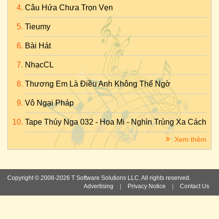
Câu Hứa Chưa Trọn Vẹn
Tieumy
Bài Hát
NhạcCL
Thương Em Là Điều Anh Không Thể Ngờ
Vô Ngại Pháp
Tape Thúy Nga 032 - Họa Mi - Nghìn Trùng Xa Cách
Xem thêm
Copyright © 2008-2026 T Software Solutions LLC. All rights reserved.
Advertising
|
Privacy Notice
|
Contact Us