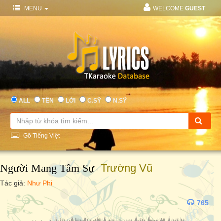
MENU
WELCOME
GUEST
ALL
TÊN
LỜI
C.SỸ
N.SỸ
Gõ Tiếng Việt
Người Mang Tâm Sự
Trường Vũ
-
Tác giả:
Như Phi
765