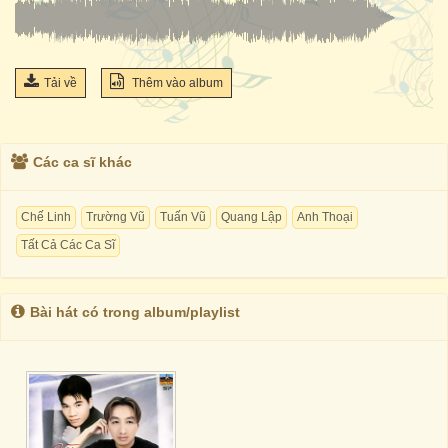
Tải về
Thêm vào album
Các ca sĩ khác
Chế Linh
Trường Vũ
Tuấn Vũ
Quang Lập
Anh Thoại
Tất Cả Các Ca Sĩ
Bài hát có trong album/playlist