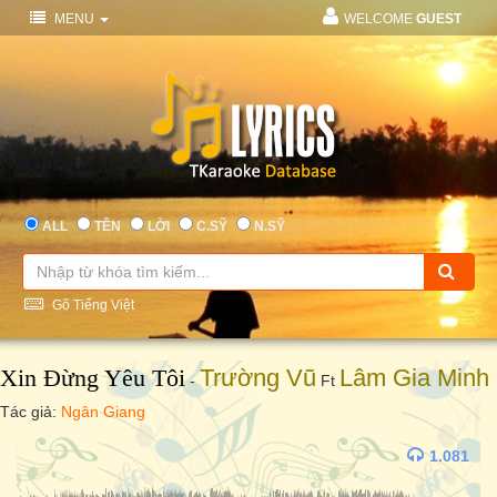
MENU
WELCOME
GUEST
ALL
TÊN
LỜI
C.SỸ
N.SỸ
Gõ Tiếng Việt
Xin Đừng Yêu Tôi
Trường Vũ
Lâm Gia Minh
-
Ft
Tác giả:
Ngân Giang
1.081