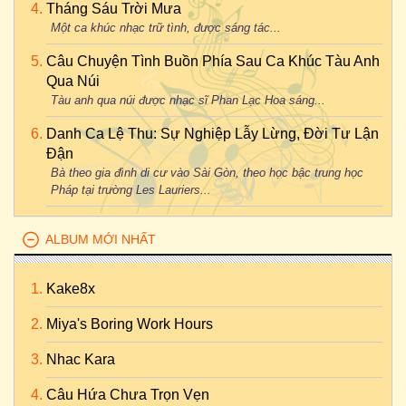
Tháng Sáu Trời Mưa
Một ca khúc nhạc trữ tình, được sáng tác...
Câu Chuyện Tình Buồn Phía Sau Ca Khúc Tàu Anh
Qua Núi
Tàu anh qua núi được nhạc sĩ Phan Lạc Hoa sáng...
Danh Ca Lệ Thu: Sự Nghiệp Lẫy Lừng, Đời Tư Lận
Đận
Bà theo gia đình di cư vào Sài Gòn, theo học bậc trung học
Pháp tại trường Les Lauriers...
ALBUM MỚI NHẤT
Kake8x
Miya's Boring Work Hours
Nhac Kara
Câu Hứa Chưa Trọn Vẹn