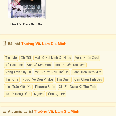
Bài Ca Dao Xót Xa
Bài hát
Trường Vũ
,
Lâm Gia Minh
Tình Mẹ
Chị Tôi
Mai Lỡ Hai Mình Xa Nhau
Vòng Nhẫn Cưới
Kẻ Đau Tình
Anh Về Kẻo Mưa
Hai Chuyến Tàu Đêm
Vầng Trán Suy Tư
Yêu Người Như Thế Đó
Lạnh Trọn Đêm Mưa
Tình Cha
Người Về Đơn Vị Mới
Tìm Quên
Cạn Chén Tình Sầu
Lính Trận Miền Xa
Phượng Buồn
Xin Em Dừng Xé Thư Tình
Tạ Từ Trong Đêm
Nghèo
Tình Bạn Bè
Album/playlist
Trường Vũ
,
Lâm Gia Minh