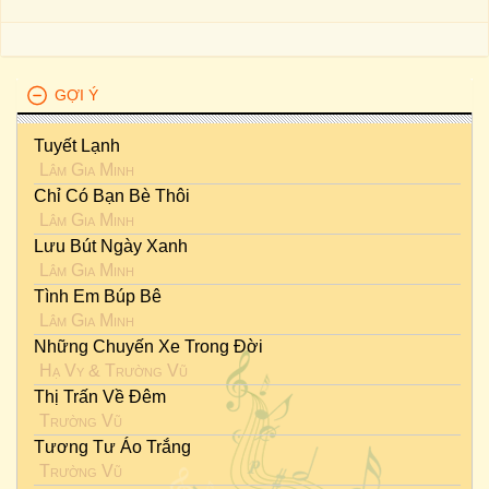
GỢI Ý
Tuyết Lạnh
Lâm Gia Minh
Chỉ Có Bạn Bè Thôi
Lâm Gia Minh
Lưu Bút Ngày Xanh
Lâm Gia Minh
Tình Em Búp Bê
Lâm Gia Minh
Những Chuyến Xe Trong Đời
Hạ Vy
&
Trường Vũ
Thị Trấn Về Đêm
Trường Vũ
Tương Tư Áo Trắng
Trường Vũ