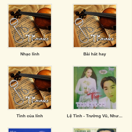
Nhạc lính
Bài hát hay
Tình của lính
Lệ Tình - Trường Vũ, Như Quỳnh