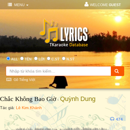
MENU
WELCOME
GUEST
ALL
TÊN
LỜI
C.SỸ
N.SỸ
Gõ Tiếng Việt
Chắc Không Bao Giờ
Quỳnh Dung
-
Tác giả:
Lê Kim Khánh
474