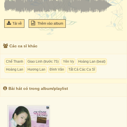
Tải về
Thêm vào album
Các ca sĩ khác
Chế Thanh
Giao Linh (trước 75)
Yên Vy
Hoàng Lan (beat)
Hoàng Lan
Hương Lan
Đình Văn
Tất Cả Các Ca Sĩ
Bài hát có trong album/playlist