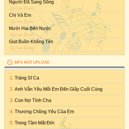
Người Đã Sang Sông
Quỳnh Dung
Chị Và Em
Quỳnh Dung
Mười Hai Bến Nước
Quỳnh Dung
Giọt Buồn Không Tên
Quỳnh Dung
MP3 MỚI UPLOAD
Tráng Sĩ Ca
Anh Vẫn Yêu Mỗi Em Đến Giây Cuối Cùng
Con Nợ Tình Cha
Thương Chồng Yêu Của Em
Trong Tầm Mắt Đời