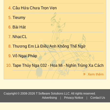
Câu Hứa Chưa Trọn Vẹn
Tieumy
Bài Hát
NhạcCL
Thương Em Là Điều Anh Không Thể Ngờ
Vô Ngại Pháp
Tape Thúy Nga 032 - Họa Mi - Nghìn Trùng Xa Cách
Xem thêm
Copyright © 2008-2026 T Software Solutions LLC. All rights reserved.
Advertising
|
Privacy Notice
|
Contact Us