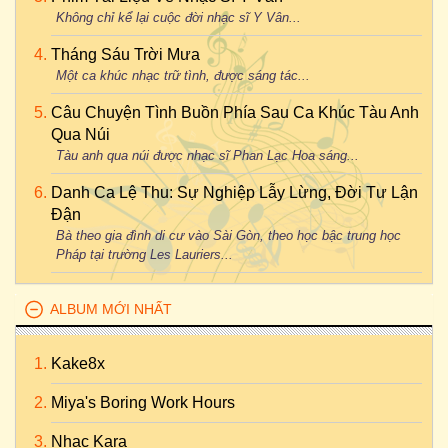
Không chỉ kể lại cuộc đời nhạc sĩ Y Vân...
Tháng Sáu Trời Mưa
Một ca khúc nhạc trữ tình, được sáng tác...
Câu Chuyện Tình Buồn Phía Sau Ca Khúc Tàu Anh
Qua Núi
Tàu anh qua núi được nhạc sĩ Phan Lạc Hoa sáng...
Danh Ca Lệ Thu: Sự Nghiệp Lẫy Lừng, Đời Tư Lận
Đận
Bà theo gia đình di cư vào Sài Gòn, theo học bậc trung học
Pháp tại trường Les Lauriers...
ALBUM MỚI NHẤT
Kake8x
Miya's Boring Work Hours
Nhac Kara