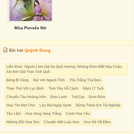
Mùa Pensée Nở
Bài hát
Quỳnh Dung
Liên Khúc: Người Lính Già Xa Quê Hương; Những Đóm Mắt Hỏa Châu;
Xin Anh Giữ Trọn Tình Quê
Bông Bí Vàng
Nói Với Người Tình
Thà Trắng Thà Đen
Than Thở Với Lục Bình
Tình Yêu Vỗ Cánh
Năm 17 Tuổi
Chuyến Tàu Hoàng Hôn
Đơn Lạnh
Trót Dại
Đom Đóm
Hoa Tím Đợi Chờ
Lưu Bút Ngày Xanh
Đừng Trách Em Tội Nghiệp
Yêu Lầm
Hoa Vong Vang Trắng
Cánh Hoa Yêu
Những Đồi Hoa Sim
Chuyện Một Loài Hoa
Hoa Nở Về Đêm