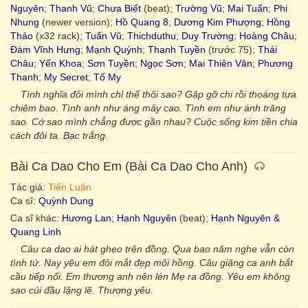
Nguyên
;
Thanh Vũ
;
Chưa Biết
(beat);
Trường Vũ
;
Mai Tuấn
;
Phi
Nhung
(newer version);
Hồ Quang 8
;
Dương Kim Phượng
;
Hồng
Thảo
(x32 rack);
Tuấn Vũ
;
Thichduthu
;
Duy Trường
;
Hoàng Châu
;
Đàm Vĩnh Hưng
;
Mạnh Quỳnh
;
Thanh Tuyền
(trước 75);
Thái
Châu
;
Yến Khoa
;
Sơn Tuyền
;
Ngọc Sơn
;
Mai Thiên Vân
;
Phương
Thanh
;
My Secret
;
Tố My
Tình nghĩa đôi mình chỉ thế thôi sao? Gặp gỡ chi rồi thoáng tựa
chiêm bao. Tình anh như áng mây cao. Tình em như ánh trăng
sao. Cớ sao mình chẳng được gần nhau? Cuộc sống kim tiền chia
cách đôi ta. Bạc trắng.
Bài Ca Dao Cho Em (Bài Ca Dao Cho Anh)
Tác giả:
Tiến Luân
Ca sĩ:
Quỳnh Dung
Ca sĩ khác:
Hương Lan
;
Hạnh Nguyên
(beat);
Hạnh Nguyên &
Quang Linh
Câu ca dao ai hát ghẹo trên đồng. Qua bao năm nghe vẫn còn
tình tứ. Nay yêu em đôi mắt đẹp môi hồng. Câu giăng ca anh bắt
cầu tiếp nối. Em thương anh nên lén Mẹ ra đồng. Yêu em không
sao cúi đầu lặng lẽ. Thương yêu.