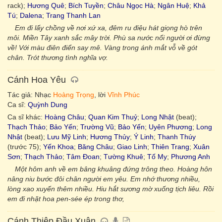
rack);
Hương Quê
;
Bích Tuyền
;
Châu Ngọc Hà
;
Ngân Huệ
;
Khả
Tú
;
Dalena
;
Trang Thanh Lan
Em đi lấy chồng về nơi xứ xa, đêm ru điệu hát giọng hò trên
môi. Miền Tây xanh sắc mây trời. Phù sa nước nổi người ơi đừng
về! Với màu điên điển say mê. Vàng trong ánh mắt vỗ về gót
chân. Trót thương tình nghĩa vợ.
Cánh Hoa Yêu
Tác giả: Nhạc
Hoàng Trọng
, lời
Vĩnh Phúc
Ca sĩ:
Quỳnh Dung
Ca sĩ khác:
Hoàng Châu
;
Quan Kim Thuỷ
;
Long Nhật
(beat);
Thạch Thảo
;
Bảo Yến
;
Trường Vũ
;
Bảo Yến
;
Uyên Phương
;
Long
Nhật
(beat);
Lưu Mỹ Linh
;
Hương Thủy
;
Ý Linh
;
Thanh Thúy
(trước 75);
Yến Khoa
;
Băng Châu
;
Giao Linh
;
Thiên Trang
;
Xuân
Sơn
;
Thạch Thảo
;
Tâm Đoan
;
Tường Khuê
;
Tố My
;
Phương Anh
Một hôm anh về em bâng khuâng đứng trông theo. Hoàng hôn
nâng niu bước đôi chân người em yêu. Em nhớ thương nhiều,
lòng xao xuyến thêm nhiều. Hiu hắt sương mờ xuống tịch liêu. Rồi
em đi nhặt hoa pen-sée ép trong thơ,
Cánh Thiệp Đầu Xuân