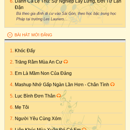
Danh Ca Lệ Thu: Sự Nghiệp Lẫy Lừng, Đời Tư Lận
Đận
Bà theo gia đình di cư vào Sài Gòn, theo học bậc trung học
Pháp tại trường Les Lauriers...
BÀI HÁT MỚI ĐĂNG
Khóc Đấy
Trăng Rằm Mùa An Cư
Em Là Mầm Non Của Đảng
Mashup Nhớ Gấp Ngàn Lần Hơn - Chân Tình
Lục Bình Đơn Thân
Mẹ Tôi
Người Yêu Cùng Xóm
Liên Khúc Mùa Xuân Đó Có Em