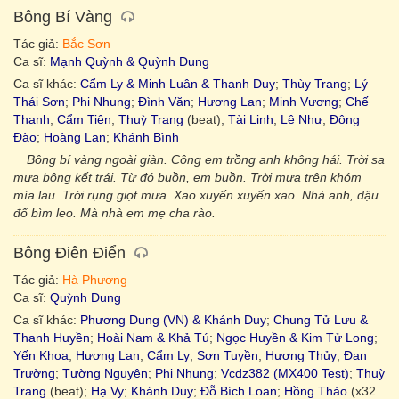
Bông Bí Vàng
Tác giả:
Bắc Sơn
Ca sĩ:
Mạnh Quỳnh & Quỳnh Dung
Ca sĩ khác:
Cẩm Ly & Minh Luân & Thanh Duy
;
Thùy Trang
;
Lý
Thái Sơn
;
Phi Nhung
;
Đình Văn
;
Hương Lan
;
Minh Vương
;
Chế
Thanh
;
Cẩm Tiên
;
Thuỳ Trang
(beat);
Tài Linh
;
Lê Như
;
Đông
Đào
;
Hoàng Lan
;
Khánh Bình
Bông bí vàng ngoài giàn. Công em trồng anh không hái. Trời sa
mưa bông kết trái. Từ đó buồn, em buồn. Trời mưa trên khóm
mía lau. Trời rụng giọt mưa. Xao xuyến xuyến xao. Nhà anh, dậu
đổ bìm leo. Mà nhà em mẹ cha rào.
Bông Điên Điển
Tác giả:
Hà Phương
Ca sĩ:
Quỳnh Dung
Ca sĩ khác:
Phương Dung (VN) & Khánh Duy
;
Chung Tử Lưu &
Thanh Huyền
;
Hoài Nam & Khả Tú
;
Ngọc Huyền & Kim Tử Long
;
Yến Khoa
;
Hương Lan
;
Cẩm Ly
;
Sơn Tuyền
;
Hương Thủy
;
Đan
Trường
;
Tường Nguyên
;
Phi Nhung
;
Vcdz382 (MX400 Test)
;
Thuỳ
Trang
(beat);
Hạ Vy
;
Khánh Duy
;
Đỗ Bích Loan
;
Hồng Thảo
(x32