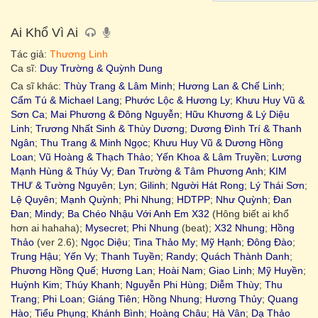
Ai Khổ Vì Ai
Tác giả:
Thương Linh
Ca sĩ:
Duy Trường & Quỳnh Dung
Ca sĩ khác:
Thùy Trang & Lâm Minh
;
Hương Lan & Chế Linh
;
Cẩm Tú & Michael Lang
;
Phước Lộc & Hương Ly
;
Khưu Huy Vũ &
Sơn Ca
;
Mai Phương & Đông Nguyễn
;
Hữu Khương & Lý Diệu
Linh
;
Trương Nhất Sinh & Thùy Dương
;
Dương Đình Trí & Thanh
Ngân
;
Thu Trang & Minh Ngọc
;
Khưu Huy Vũ & Dương Hồng
Loan
;
Vũ Hoàng & Thạch Thảo
;
Yến Khoa & Lâm Truyền
;
Lương
Mạnh Hùng & Thúy Vy
;
Đan Trường & Tâm Phương Anh
;
KIM
THƯ & Tường Nguyên
;
Lyn
;
Gilinh
;
Người Hát Rong
;
Lý Thái Sơn
;
Lệ Quyên
;
Mạnh Quỳnh
;
Phi Nhung
;
HDTPP
;
Như Quỳnh
;
Đan
Đan
;
Mindy
;
Ba Chéo Nhậu Với Anh Em X32
(Hông biết ai khổ
hơn ai hahaha);
Mysecret
;
Phi Nhung
(beat);
X32 Nhung
;
Hồng
Thảo
(ver 2.6);
Ngọc Diệu
;
Tina Thảo My
;
Mỹ Hạnh
;
Đông Đào
;
Trung Hậu
;
Yến Vy
;
Thanh Tuyền
;
Randy
;
Quách Thành Danh
;
Phương Hồng Quế
;
Hương Lan
;
Hoài Nam
;
Giao Linh
;
Mỹ Huyền
;
Huỳnh Kim
;
Thúy Khanh
;
Nguyễn Phi Hùng
;
Diễm Thùy
;
Thu
Trang
;
Phi Loan
;
Giáng Tiên
;
Hồng Nhung
;
Hương Thủy
;
Quang
Hào
;
Tiểu Phụng
;
Khánh Bình
;
Hoàng Châu
;
Hà Vân
;
Dạ Thảo