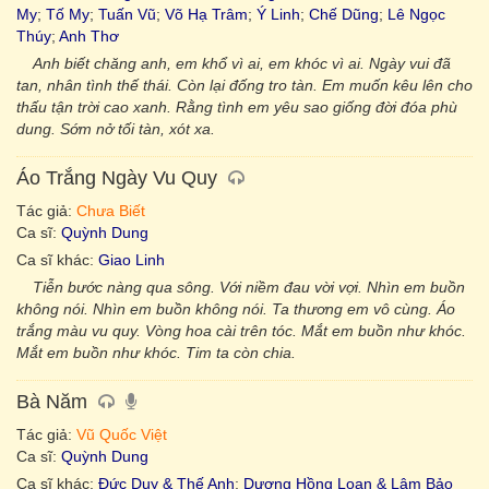
My
;
Tố My
;
Tuấn Vũ
;
Võ Hạ Trâm
;
Ý Linh
;
Chế Dũng
;
Lê Ngọc
Thúy
;
Anh Thơ
Anh biết chăng anh, em khổ vì ai, em khóc vì ai. Ngày vui đã
tan, nhân tình thế thái. Còn lại đống tro tàn. Em muốn kêu lên cho
thấu tận trời cao xanh. Rằng tình em yêu sao giống đời đóa phù
dung. Sớm nở tối tàn, xót xa.
Áo Trắng Ngày Vu Quy
Tác giả:
Chưa Biết
Ca sĩ:
Quỳnh Dung
Ca sĩ khác:
Giao Linh
Tiễn bước nàng qua sông. Với niềm đau vời vợi. Nhìn em buồn
không nói. Nhìn em buồn không nói. Ta thương em vô cùng. Áo
trắng màu vu quy. Vòng hoa cài trên tóc. Mắt em buồn như khóc.
Mắt em buồn như khóc. Tim ta còn chia.
Bà Năm
Tác giả:
Vũ Quốc Việt
Ca sĩ:
Quỳnh Dung
Ca sĩ khác:
Đức Duy & Thế Anh
;
Dương Hồng Loan & Lâm Bảo