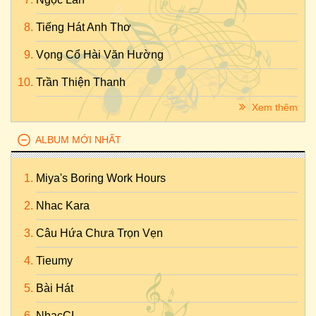
Tiếng Hát Anh Thơ
Vọng Cổ Hài Văn Hường
Trần Thiện Thanh
Xem thêm
ALBUM MỚI NHẤT
Miya's Boring Work Hours
Nhac Kara
Câu Hứa Chưa Trọn Vẹn
Tieumy
Bài Hát
NhạcCL