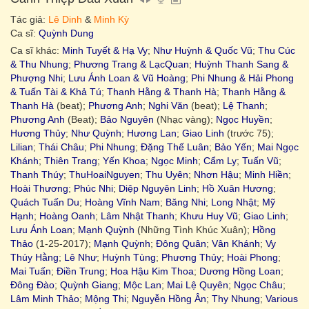
Tác giả:
Lê Dinh
&
Minh Kỳ
Ca sĩ:
Quỳnh Dung
Ca sĩ khác:
Minh Tuyết & Hạ Vy
;
Như Huỳnh & Quốc Vũ
;
Thu Cúc
& Thu Nhung
;
Phương Trang & LạcQuan
;
Huỳnh Thanh Sang &
Phượng Nhi
;
Lưu Ánh Loan & Vũ Hoàng
;
Phi Nhung & Hải Phong
& Tuấn Tài & Khả Tú
;
Thanh Hằng & Thanh Hà
;
Thanh Hằng &
Thanh Hà
(beat);
Phương Anh
;
Nghi Văn
(beat);
Lệ Thanh
;
Phương Anh
(Beat);
Bảo Nguyên
(Nhạc vàng);
Ngọc Huyền
;
Hương Thủy
;
Như Quỳnh
;
Hương Lan
;
Giao Linh
(trước 75);
Lilian
;
Thái Châu
;
Phi Nhung
;
Đặng Thế Luân
;
Bảo Yến
;
Mai Ngọc
Khánh
;
Thiên Trang
;
Yến Khoa
;
Ngọc Minh
;
Cẩm Ly
;
Tuấn Vũ
;
Thanh Thúy
;
ThuHoaiNguyen
;
Thu Uyên
;
Nhơn Hậu
;
Minh Hiền
;
Hoài Thương
;
Phúc Nhi
;
Diệp Nguyên Linh
;
Hồ Xuân Hương
;
Quách Tuấn Du
;
Hoàng Vĩnh Nam
;
Băng Nhi
;
Long Nhật
;
Mỹ
Hạnh
;
Hoàng Oanh
;
Lâm Nhật Thanh
;
Khưu Huy Vũ
;
Giao Linh
;
Lưu Ánh Loan
;
Mạnh Quỳnh
(Những Tình Khúc Xuân);
Hồng
Thảo
(1-25-2017);
Mạnh Quỳnh
;
Đông Quân
;
Vân Khánh
;
Vy
Thúy Hằng
;
Lê Như
;
Huỳnh Tùng
;
Phương Thủy
;
Hoài Phong
;
Mai Tuấn
;
Điền Trung
;
Hoa Hậu Kim Thoa
;
Dương Hồng Loan
;
Đông Đào
;
Quỳnh Giang
;
Mộc Lan
;
Mai Lệ Quyên
;
Ngọc Châu
;
Lâm Minh Thảo
;
Mộng Thi
;
Nguyễn Hồng Ân
;
Thy Nhung
;
Various