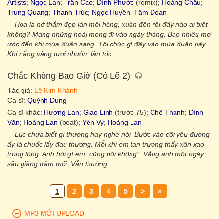
Artists
;
Ngọc Lan
;
Trần Cao
;
Đình Phước
(remix);
Hoàng Châu
;
Trung Quang
;
Thanh Trúc
;
Ngọc Huyền
;
Tâm Đoan
Hoa lá nở thắm đẹp làn môi hồng, xuân đến rồi đây nào ai biết
không? Mang những hoài mong đi vào ngày tháng. Bao nhiêu mơ
ước đến khi mùa Xuân sang. Tôi chúc gì đây vào mùa Xuân này.
Khi nắng vàng tươi nhuộm làn tóc.
Chắc Không Bao Giờ (Có Lẽ 2)
Tác giả:
Lê Kim Khánh
Ca sĩ:
Quỳnh Dung
Ca sĩ khác:
Hương Lan
;
Giao Linh
(trước 75);
Chế Thanh
;
Đình
Văn
;
Hoàng Lan
(beat);
Yên Vy
;
Hoàng Lan
Lúc chưa biết gì thường hay nghe nói. Bước vào cõi yêu đương
ấy là chuốc lấy đau thương. Mỗi khi em tan trường thấy xôn xao
trong lòng. Anh hỏi gì em "cũng nói không". Vắng anh một ngày
sầu giăng trăm mối. Vẫn thường.
1
2
3
4
5
>
»
MP3 MỚI UPLOAD