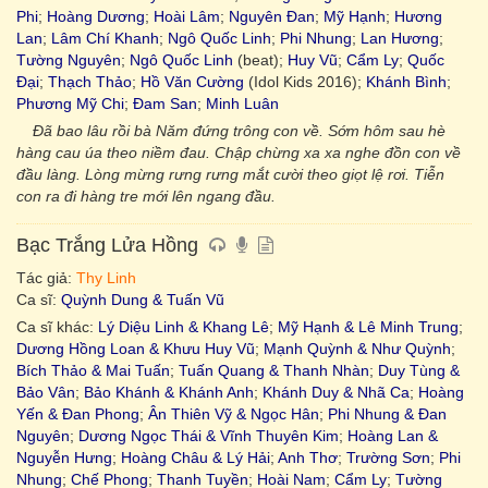
Phi
;
Hoàng Dương
;
Hoài Lâm
;
Nguyên Đan
;
Mỹ Hạnh
;
Hương
Lan
;
Lâm Chí Khanh
;
Ngô Quốc Linh
;
Phi Nhung
;
Lan Hương
;
Tường Nguyên
;
Ngô Quốc Linh
(beat);
Huy Vũ
;
Cẩm Ly
;
Quốc
Đại
;
Thạch Thảo
;
Hồ Văn Cường
(Idol Kids 2016);
Khánh Bình
;
Phương Mỹ Chi
;
Đam San
;
Minh Luân
Đã bao lâu rồi bà Năm đứng trông con về. Sớm hôm sau hè
hàng cau úa theo niềm đau. Chập chừng xa xa nghe đồn con về
đầu làng. Lòng mừng rưng rưng mắt cười theo giọt lệ rơi. Tiễn
con ra đi hàng tre mới lên ngang đầu.
Bạc Trắng Lửa Hồng
Tác giả:
Thy Linh
Ca sĩ:
Quỳnh Dung & Tuấn Vũ
Ca sĩ khác:
Lý Diệu Linh & Khang Lê
;
Mỹ Hạnh & Lê Minh Trung
;
Dương Hồng Loan & Khưu Huy Vũ
;
Mạnh Quỳnh & Như Quỳnh
;
Bích Thảo & Mai Tuấn
;
Tuấn Quang & Thanh Nhàn
;
Duy Tùng &
Bảo Vân
;
Bảo Khánh & Khánh Anh
;
Khánh Duy & Nhã Ca
;
Hoàng
Yến & Đan Phong
;
Ân Thiên Vỹ & Ngọc Hân
;
Phi Nhung & Đan
Nguyên
;
Dương Ngọc Thái & Vĩnh Thuyên Kim
;
Hoàng Lan &
Nguyễn Hưng
;
Hoàng Châu & Lý Hải
;
Anh Thơ
;
Trường Sơn
;
Phi
Nhung
;
Chế Phong
;
Thanh Tuyền
;
Hoài Nam
;
Cẩm Ly
;
Tường