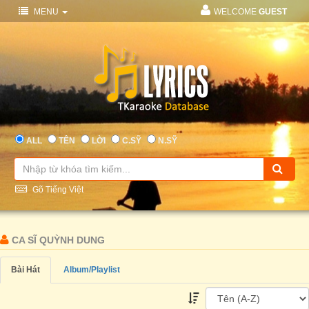
MENU
WELCOME
GUEST
ALL
TÊN
LỜI
C.SỸ
N.SỸ
Gõ Tiếng Việt
CA SĨ QUỲNH DUNG
Bài Hát
Album/Playlist