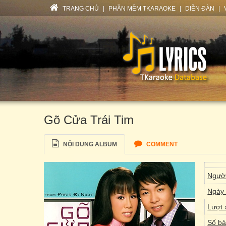
TRANG CHỦ
|
PHẦN MỀM TKARAOKE
|
DIỄN ĐÀN
|
Gõ Cửa Trái Tim
NỘI DUNG ALBUM
COMMENT
Người
Ngày 
Lượt 
Số bà