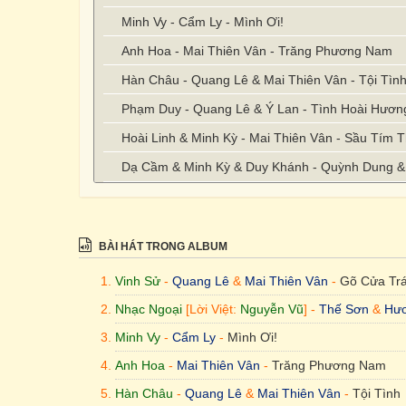
Minh Vy - Cẩm Ly - Mình Ơi!
Anh Hoa - Mai Thiên Vân - Trăng Phương Nam
Hàn Châu - Quang Lê & Mai Thiên Vân - Tội Tìn
Phạm Duy - Quang Lê & Ý Lan - Tình Hoài Hươn
Hoài Linh & Minh Kỳ - Mai Thiên Vân - Sầu Tím 
Dạ Cầm & Minh Kỳ & Duy Khánh - Quỳnh Dung & 
BÀI HÁT TRONG ALBUM
Vinh Sử
-
Quang Lê
&
Mai Thiên Vân
-
Gõ Cửa Trá
Nhạc Ngoại
[Lời Việt:
Nguyễn Vũ
] -
Thế Sơn
&
Hươ
Minh Vy
-
Cẩm Ly
-
Mình Ơi!
Anh Hoa
-
Mai Thiên Vân
-
Trăng Phương Nam
Hàn Châu
-
Quang Lê
&
Mai Thiên Vân
-
Tội Tình