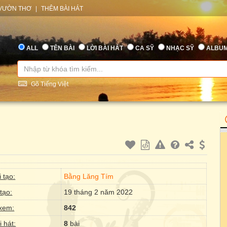
VƯỜN THƠ
|
THÊM BÀI HÁT
ALL
TÊN BÀI
LỜI BÀI HÁT
CA SỸ
NHẠC SỸ
ALBU
Gõ Tiếng Việt
 tạo:
Bằng Lăng Tím
tạo:
19 tháng 2 năm 2022
xem:
842
i hát:
8
bài