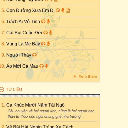
Con Đường Xưa Em Đi
Trách Ai Vô Tình
Cát Bụi Cuộc Đời
Vùng Lá Me Bay
Người Thầy
Áo Mới Cà Mau
Xem thêm
TƯ LIỆU
Ca Khúc Mười Năm Tái Ngộ
Câu chuyện về hai người lính, cũng là hai người bạn
thân từ thuở còn ngồi chung ghế nhà trường...
Về Bài Hát Nghìn Trùng Xa Cách