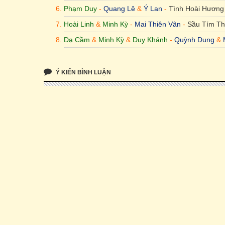
Phạm Duy
-
Quang Lê
&
Ý Lan
-
Tình Hoài Hương
Hoài Linh
&
Minh Kỳ
-
Mai Thiên Vân
-
Sầu Tím Th
Dạ Cầm
&
Minh Kỳ
&
Duy Khánh
-
Quỳnh Dung
&
Ý KIẾN BÌNH LUẬN