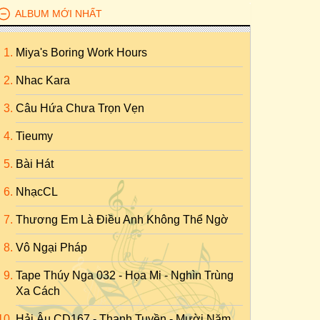
ALBUM MỚI NHẤT
Miya's Boring Work Hours
Nhac Kara
Câu Hứa Chưa Trọn Vẹn
Tieumy
Bài Hát
NhạcCL
Thương Em Là Điều Anh Không Thể Ngờ
Vô Ngại Pháp
Tape Thúy Nga 032 - Họa Mi - Nghìn Trùng
Xa Cách
Hải Âu CD167 - Thanh Tuyền - Mười Năm