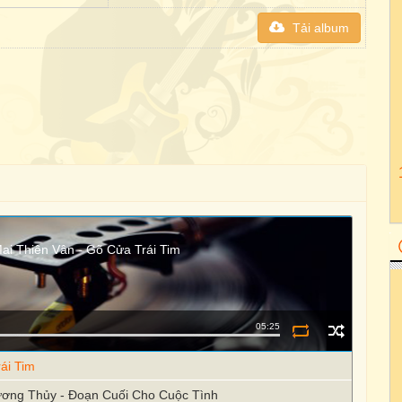
Tải album
ai Thiên Vân - Gõ Cửa Trái Tim
05:25
ái Tim
Hương Thủy - Đoạn Cuối Cho Cuộc Tình