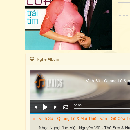
Nghe Album
Vinh Sử - Quang Lê & M
00:00
Vinh Sử - Quang Lê & Mai Thiên Vân - Gõ Cửa Tr
Nhạc Ngoại [Lời Việt: Nguyễn Vũ] - Thế Sơn & 