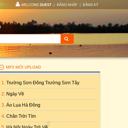
WELCOME
GUEST
|
ĐĂNG NHẬP
|
ĐĂNG KÝ
M
MP3 MỚI UPLOAD
Trường Sơn Đông Trường Sơn Tây
Ngày Về
Áo Lụa Hà Đông
Chân Trời Tím
Hà Nội Ngày Trở Về