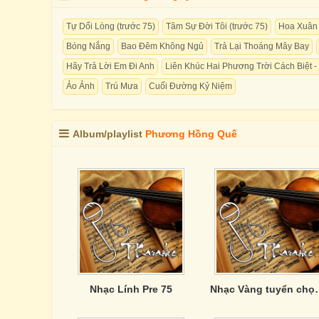
Tự Dối Lòng (trước 75)
Tâm Sự Đời Tôi (trước 75)
Hoa Xuân 
Bóng Nắng
Bao Đêm Không Ngủ
Trả Lại Thoáng Mây Bay
Hãy Trả Lời Em Đi Anh
Liên Khúc Hai Phương Trời Cách Biệt 
Ảo Ảnh
Trú Mưa
Cuối Đường Kỷ Niệm
Album/playlist
Phương Hồng Quế
Nhạc Lính Pre 75
Nhạc Vàng tuyển