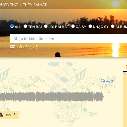
VƯỜN THƠ
|
THÊM BÀI HÁT
ALL
TÊN BÀI
LỜI BÀI HÁT
CA SỸ
NHẠC SỸ
ALBU
Gõ Tiếng Việt
479
Báo Lỗi