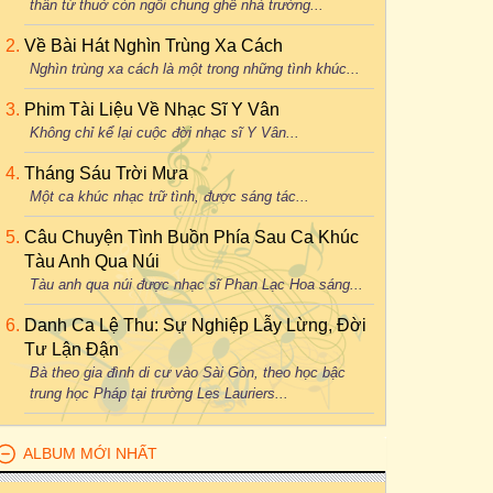
thân từ thuở còn ngồi chung ghế nhà trường...
Về Bài Hát Nghìn Trùng Xa Cách
Nghìn trùng xa cách là một trong những tình khúc...
Phim Tài Liệu Về Nhạc Sĩ Y Vân
Không chỉ kể lại cuộc đời nhạc sĩ Y Vân...
Tháng Sáu Trời Mưa
Một ca khúc nhạc trữ tình, được sáng tác...
Câu Chuyện Tình Buồn Phía Sau Ca Khúc
Tàu Anh Qua Núi
Tàu anh qua núi được nhạc sĩ Phan Lạc Hoa sáng...
Danh Ca Lệ Thu: Sự Nghiệp Lẫy Lừng, Đời
Tư Lận Đận
Bà theo gia đình di cư vào Sài Gòn, theo học bậc
trung học Pháp tại trường Les Lauriers...
ALBUM MỚI NHẤT