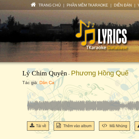
TRANG CHỦ
|
PHẦN MỀM TKARAOKE
|
DIỄN ĐÀN
|
Lý Chim Quyên
Phương Hồng Quế
-
Tác giả:
Dân Ca
Tải về
Thêm vào album
Mã Nhúng