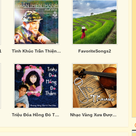
1
Tình Khúc Trần Thiện Thanh - CD3
FavoriteSongs2
Triệu Đóa Hồng Đỏ Thắm
Nhạc Vàng Xưa Đượm Buồn