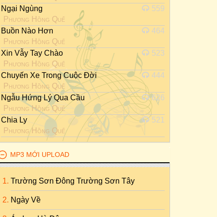
Ngại Ngùng
559
Phương Hồng Quế
Buồn Nào Hơn
464
Phương Hồng Quế
Xin Vẫy Tay Chào
523
Phương Hồng Quế
Chuyến Xe Trong Cuộc Đời
444
Phương Hồng Quế
Ngẫu Hứng Lý Qua Cầu
626
Phương Hồng Quế
Chia Ly
521
Phương Hồng Quế
MP3 MỚI UPLOAD
Trường Sơn Đông Trường Sơn Tây
Ngày Về