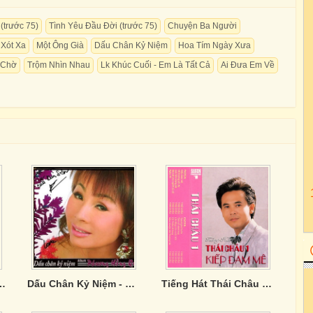
(trước 75)
Tình Yêu Đầu Đời (trước 75)
Chuyện Ba Người
Xót Xa
Một Ông Già
Dấu Chân Kỷ Niệm
Hoa Tím Ngày Xưa
- Chờ
Trộm Nhìn Nhau
Lk Khúc Cuối - Em Là Tất Cả
Ai Đưa Em Về
 chọn của Phương Anh
Dấu Chân Kỷ Niệm - Phương Hồng Quế
Tiếng Hát Thái Châu 1 - Kiếp Đam Mê