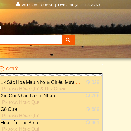
WELCOME
GUEST
|
ĐĂNG NHẬP
|
ĐĂNG KÝ
M
GỢI Ý
Lk Sắc Hoa Màu Nhớ & Chiều Mưa Biên Giới
329
Phương Hồng Quế
&
Duy Quang
Xin Gọi Nhau Là Cố Nhân
766
Phương Hồng Quế
Gõ Cửa
689
Phương Hồng Quế
Hoa Tím Lục Bình
461
Phương Hồng Quế