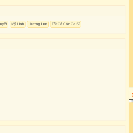
uyết
Mỹ Linh
Hương Lan
Tất Cả Các Ca Sĩ