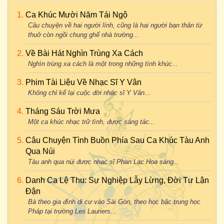
Ca Khúc Mười Năm Tái Ngộ
Câu chuyện về hai người lính, cũng là hai người bạn thân từ
thuở còn ngồi chung ghế nhà trường...
Về Bài Hát Nghìn Trùng Xa Cách
Nghìn trùng xa cách là một trong những tình khúc...
Phim Tài Liệu Về Nhạc Sĩ Y Vân
Không chỉ kể lại cuộc đời nhạc sĩ Y Vân...
Tháng Sáu Trời Mưa
Một ca khúc nhạc trữ tình, được sáng tác...
Câu Chuyện Tình Buồn Phía Sau Ca Khúc Tàu Anh
Qua Núi
Tàu anh qua núi được nhạc sĩ Phan Lạc Hoa sáng...
Danh Ca Lệ Thu: Sự Nghiệp Lẫy Lừng, Đời Tư Lận
Đận
Bà theo gia đình di cư vào Sài Gòn, theo học bậc trung học
Pháp tại trường Les Lauriers...