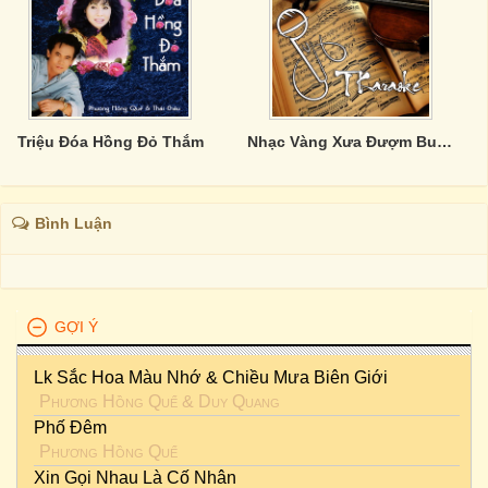
Triệu Đóa Hồng Đỏ Thắm
Nhạc Vàng Xưa Đượm Buồn
Bình Luận
GỢI Ý
Lk Sắc Hoa Màu Nhớ & Chiều Mưa Biên Giới
Phương Hồng Quế
&
Duy Quang
Phố Đêm
Phương Hồng Quế
Xin Gọi Nhau Là Cố Nhân