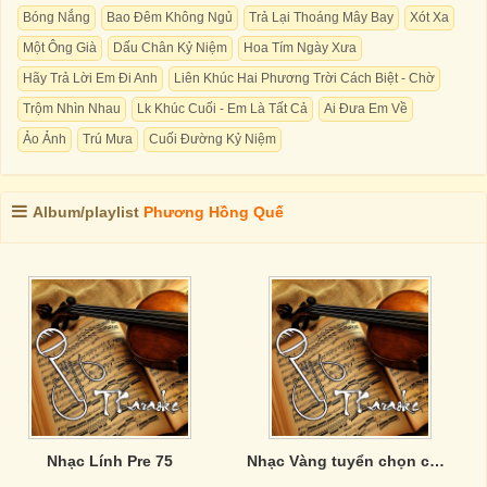
Bóng Nắng
Bao Đêm Không Ngủ
Trả Lại Thoáng Mây Bay
Xót Xa
Một Ông Già
Dấu Chân Kỷ Niệm
Hoa Tím Ngày Xưa
Hãy Trả Lời Em Đi Anh
Liên Khúc Hai Phương Trời Cách Biệt - Chờ
Trộm Nhìn Nhau
Lk Khúc Cuối - Em Là Tất Cả
Ai Đưa Em Về
Ảo Ảnh
Trú Mưa
Cuối Đường Kỷ Niệm
Album/playlist
Phương Hồng Quế
Nhạc Lính Pre 75
Nhạc Vàng tuyển chọn của Phương Anh