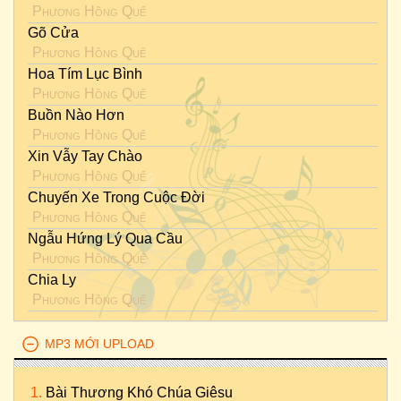
Phương Hồng Quế
Gõ Cửa
Phương Hồng Quế
Hoa Tím Lục Bình
Phương Hồng Quế
Buồn Nào Hơn
Phương Hồng Quế
Xin Vẫy Tay Chào
Phương Hồng Quế
Chuyến Xe Trong Cuộc Đời
Phương Hồng Quế
Ngẫu Hứng Lý Qua Cầu
Phương Hồng Quế
Chia Ly
Phương Hồng Quế
MP3 MỚI UPLOAD
Bài Thương Khó Chúa Giêsu