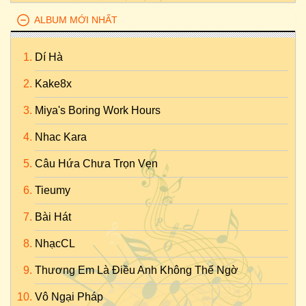
ALBUM MỚI NHẤT
Dí Hà
Kake8x
Miya's Boring Work Hours
Nhac Kara
Câu Hứa Chưa Trọn Vẹn
Tieumy
Bài Hát
NhạcCL
Thương Em Là Điều Anh Không Thể Ngờ
Vô Ngại Pháp