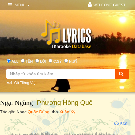
MENU
WELCOME
GUEST
ALL
TÊN
LỜI
C.SỸ
N.SỸ
Gõ Tiếng Việt
Ngại Ngùng
Phương Hồng Quế
-
Tác giả: Nhạc
Quốc Dũng
, thơ
Xuân Kỳ
560