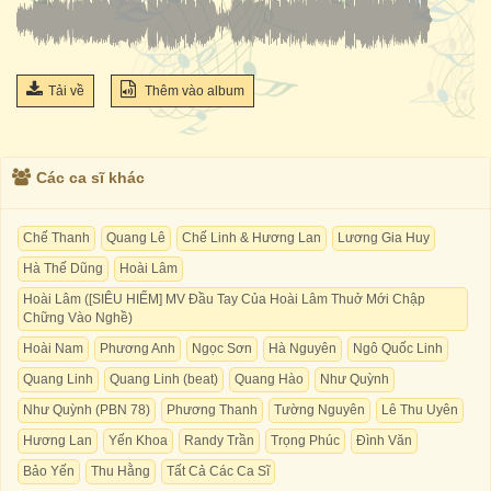
Tải về
Thêm vào album
Các ca sĩ khác
Chế Thanh
Quang Lê
Chế Linh & Hương Lan
Lương Gia Huy
Hà Thế Dũng
Hoài Lâm
Hoài Lâm ([SIÊU HIẾM] MV Đầu Tay Của Hoài Lâm Thuở Mới Chập
Chững Vào Nghề)
Hoài Nam
Phương Anh
Ngọc Sơn
Hà Nguyên
Ngô Quốc Linh
Quang Linh
Quang Linh (beat)
Quang Hào
Như Quỳnh
Như Quỳnh (PBN 78)
Phương Thanh
Tường Nguyên
Lê Thu Uyên
Hương Lan
Yến Khoa
Randy Trần
Trọng Phúc
Đình Văn
Bảo Yến
Thu Hằng
Tất Cả Các Ca Sĩ