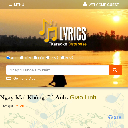
MENU
WELCOME
GUEST
ALL
TÊN
LỜI
C.SỸ
N.SỸ
Gõ Tiếng Việt
Ngày Mai Không Có Anh
Giao Linh
-
Tác giả:
Y Vũ
539