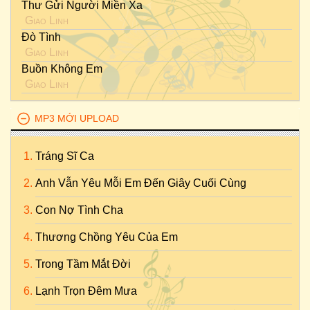
Thư Gửi Người Miền Xa
Giao Linh
Đò Tình
Giao Linh
Buồn Không Em
Giao Linh
MP3 MỚI UPLOAD
Tráng Sĩ Ca
Anh Vẫn Yêu Mỗi Em Đến Giây Cuối Cùng
Con Nợ Tình Cha
Thương Chồng Yêu Của Em
Trong Tầm Mắt Đời
Lạnh Trọn Đêm Mưa