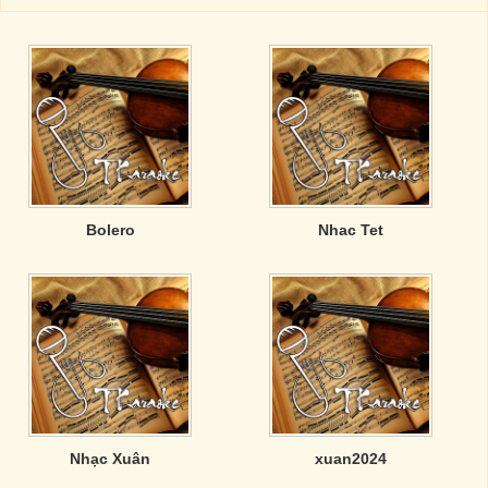
Bolero
Nhac Tet
Nhạc Xuân
xuan2024