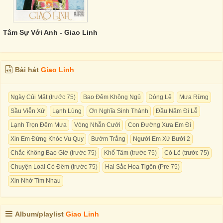
Tâm Sự Với Anh - Giao Linh
Bài hát
Giao Linh
Ngày Cúi Mặt (trước 75)
Bao Đêm Không Ngủ
Dòng Lệ
Mưa Rừng
Sầu Viễn Xứ
Lạnh Lùng
Ơn Nghĩa Sinh Thành
Đầu Năm Đi Lễ
Lạnh Trọn Đêm Mưa
Vòng Nhẫn Cưới
Con Đường Xưa Em Đi
Xin Em Đừng Khóc Vu Quy
Bướm Trắng
Người Em Xứ Bưởi 2
Chắc Không Bao Giờ (trước 75)
Khổ Tâm (trước 75)
Có Lẽ (trước 75)
Chuyện Loài Cỏ Đêm (trước 75)
Hai Sắc Hoa Tigôn (Pre 75)
Xin Nhớ Tìm Nhau
Album/playlist
Giao Linh