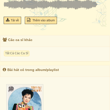
Tải về
Thêm vào album
Các ca sĩ khác
Tất Cả Các Ca Sĩ
Bài hát có trong album/playlist