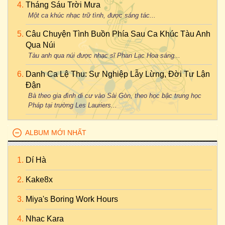
Tháng Sáu Trời Mưa
Một ca khúc nhạc trữ tình, được sáng tác...
Câu Chuyện Tình Buồn Phía Sau Ca Khúc Tàu Anh
Qua Núi
Tàu anh qua núi được nhạc sĩ Phan Lạc Hoa sáng...
Danh Ca Lệ Thu: Sự Nghiệp Lẫy Lừng, Đời Tư Lận
Đận
Bà theo gia đình di cư vào Sài Gòn, theo học bậc trung học
Pháp tại trường Les Lauriers...
ALBUM MỚI NHẤT
Dí Hà
Kake8x
Miya's Boring Work Hours
Nhac Kara