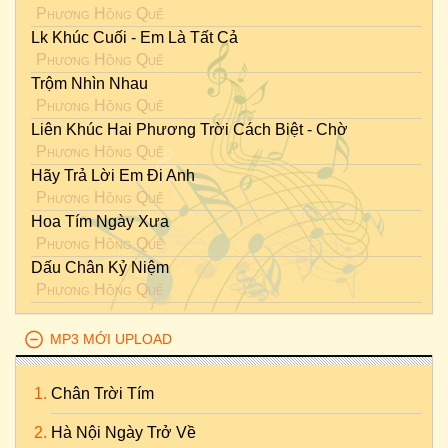
Phương Hồng Quế
Lk Khúc Cuối - Em Là Tất Cả
Phương Hồng Quế
Trộm Nhìn Nhau
Phương Hồng Quế
Liên Khúc Hai Phương Trời Cách Biệt - Chờ
Phương Hồng Quế
Hãy Trả Lời Em Đi Anh
Phương Hồng Quế
Hoa Tím Ngày Xưa
Phương Hồng Quế
Dấu Chân Kỷ Niệm
Phương Hồng Quế
MP3 MỚI UPLOAD
Chân Trời Tím
Hà Nội Ngày Trở Về