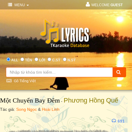
MENU
WELCOME
GUEST
ALL
TÊN
LỜI
C.SỸ
N.SỸ
Gõ Tiếng Việt
Một Chuyến Bay Đêm
Phương Hồng Quế
-
Tác giả:
Song Ngọc
&
Hoài Linh
691