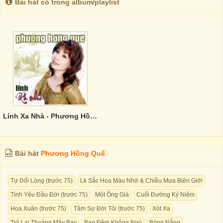
Bài hát có trong album/playlist
Lính Xa Nhà - Phương Hồng Quế
Bài hát
Phương Hồng Quế
Tự Dối Lòng (trước 75)
Lk Sắc Hoa Màu Nhớ & Chiều Mưa Biên Giới
Tình Yêu Đầu Đời (trước 75)
Một Ông Già
Cuối Đường Kỷ Niệm
Hoa Xuân (trước 75)
Tâm Sự Đời Tôi (trước 75)
Xót Xa
Trả Lại Thoáng Mây Bay
Bao Đêm Không Ngủ
Bóng Nắng