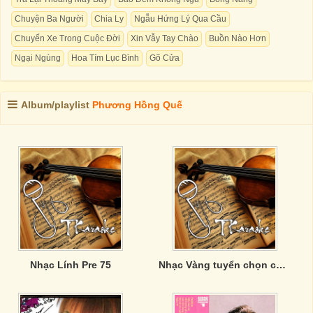
Chuyện Ba Người
Chia Ly
Ngẫu Hứng Lý Qua Cầu
Chuyến Xe Trong Cuộc Đời
Xin Vẫy Tay Chào
Buồn Nào Hơn
Ngại Ngùng
Hoa Tím Lục Bình
Gõ Cửa
Album/playlist
Phương Hồng Quế
Nhạc Lính Pre 75
Nhạc Vàng tuyển chọn của Phương Anh