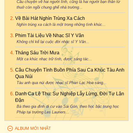
Câu chuyện về hai người lính, cũng là hai người bạn thân từ
thuở còn ngồi chung ghế nhà trường...
Về Bài Hát Nghìn Trùng Xa Cách
Nghìn trùng xa cách là một trong những tình khúc...
Phim Tài Liệu Về Nhạc Sĩ Y Vân
Không chỉ kể lại cuộc đời nhạc sĩ Y Vân...
Tháng Sáu Trời Mưa
Một ca khúc nhạc trữ tình, được sáng tác...
Câu Chuyện Tình Buồn Phía Sau Ca Khúc Tàu Anh
Qua Núi
Tàu anh qua núi được nhạc sĩ Phan Lạc Hoa sáng...
Danh Ca Lệ Thu: Sự Nghiệp Lẫy Lừng, Đời Tư Lận
Đận
Bà theo gia đình di cư vào Sài Gòn, theo học bậc trung học
Pháp tại trường Les Lauriers...
ALBUM MỚI NHẤT