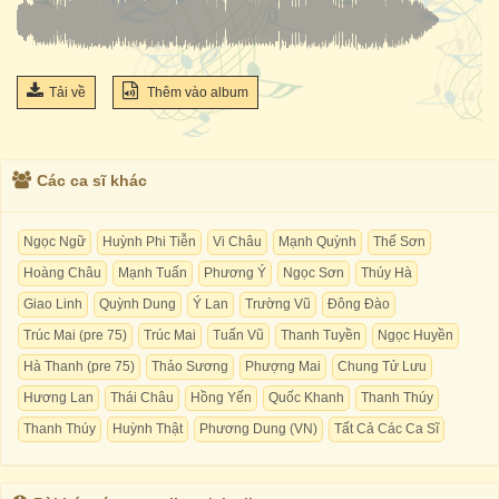
Tải về
Thêm vào album
Các ca sĩ khác
Ngọc Ngữ
Huỳnh Phi Tiễn
Vi Châu
Mạnh Quỳnh
Thế Sơn
Hoàng Châu
Mạnh Tuấn
Phương Ý
Ngọc Sơn
Thúy Hà
Giao Linh
Quỳnh Dung
Ý Lan
Trường Vũ
Đông Đào
Trúc Mai (pre 75)
Trúc Mai
Tuấn Vũ
Thanh Tuyền
Ngọc Huyền
Hà Thanh (pre 75)
Thảo Sương
Phượng Mai
Chung Tử Lưu
Hương Lan
Thái Châu
Hồng Yến
Quốc Khanh
Thanh Thúy
Thanh Thúy
Huỳnh Thật
Phương Dung (VN)
Tất Cả Các Ca Sĩ