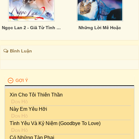
Ngọc Lan 2 - Giã Từ Tình Yêu
Những Lời Mê Hoặc
Bình Luận
GỢI Ý
Xin Cho Tôi Thiên Thần
Don Hồ
Này Em Yêu Hỡi
Don Hồ
Tình Yêu Và Kỷ Niệm (Goodbye To Love)
Don Hồ
Có Những Tàn Phai