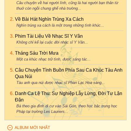
Câu chuyện về hai người lính, cũng là hai người bạn thân từ
thuở còn ngồi chung ghế nhà trường...
Về Bài Hát Nghìn Trùng Xa Cách
Nghìn trùng xa cách là một trong những tình khúc...
Phim Tài Liệu Về Nhạc Sĩ Y Vân
Không chỉ kể lại cuộc đời nhạc sĩ Y Vân...
Tháng Sáu Trời Mưa
Một ca khúc nhạc trữ tình, được sáng tác...
Câu Chuyện Tình Buồn Phía Sau Ca Khúc Tàu Anh
Qua Núi
Tàu anh qua núi được nhạc sĩ Phan Lạc Hoa sáng...
Danh Ca Lệ Thu: Sự Nghiệp Lẫy Lừng, Đời Tư Lận
Đận
Bà theo gia đình di cư vào Sài Gòn, theo học bậc trung học
Pháp tại trường Les Lauriers...
ALBUM MỚI NHẤT