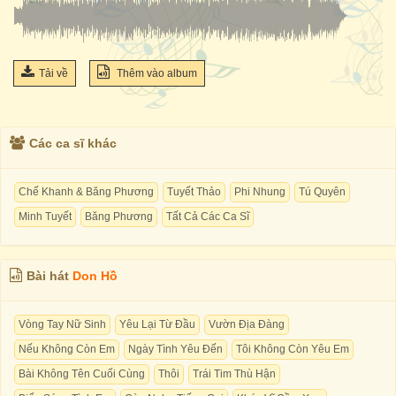
Tải về
Thêm vào album
Các ca sĩ khác
Chế Khanh & Băng Phương
Tuyết Thảo
Phi Nhung
Tú Quyên
Minh Tuyết
Băng Phương
Tất Cả Các Ca Sĩ
Bài hát
Don Hồ
Vòng Tay Nữ Sinh
Yêu Lại Từ Đầu
Vườn Địa Đàng
Nếu Không Còn Em
Ngày Tình Yêu Đến
Tôi Không Còn Yêu Em
Bài Không Tên Cuối Cùng
Thôi
Trái Tim Thù Hận