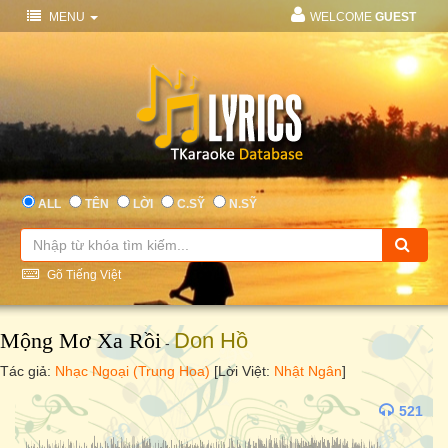
MENU
WELCOME
GUEST
ALL
TÊN
LỜI
C.SỸ
N.SỸ
Gõ Tiếng Việt
Mộng Mơ Xa Rồi
Don Hồ
-
Tác giả:
Nhạc Ngoại (Trung Hoa)
[Lời Việt:
Nhật Ngân
]
521