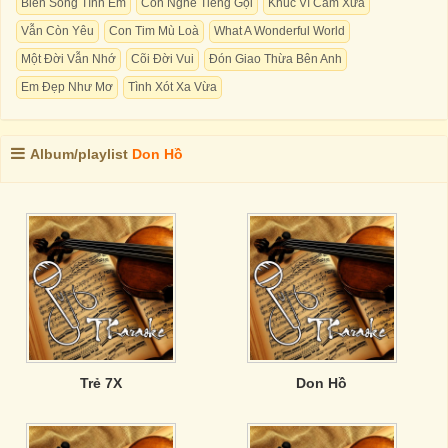
Biển Sóng Tình Em
Còn Nghe Tiếng Gọi
Khúc Vĩ Cầm Xưa
Vẫn Còn Yêu
Con Tim Mù Loà
What A Wonderful World
Một Đời Vẫn Nhớ
Cõi Đời Vui
Đón Giao Thừa Bên Anh
Em Đẹp Như Mơ
Tình Xót Xa Vừa
Album/playlist
Don Hồ
Trẻ 7X
Don Hồ