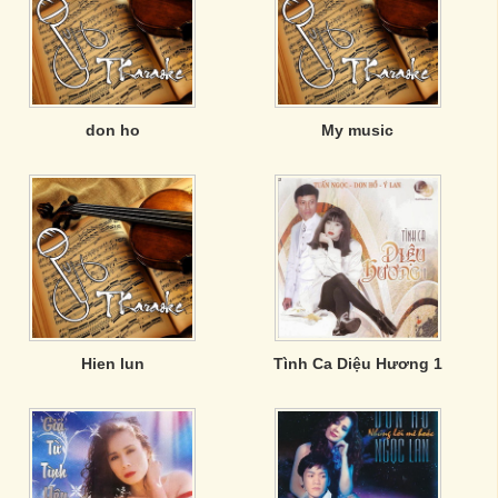
don ho
My music
Hien lun
Tình Ca Diệu Hương 1