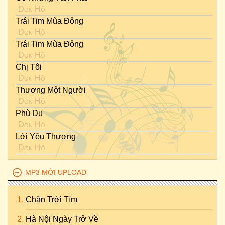
Don Hồ
Trái Tim Mùa Đông
Don Hồ
Trái Tim Mùa Đông
Don Hồ
Chị Tôi
Don Hồ
Thương Một Người
Don Hồ
Phù Du
Don Hồ
Lời Yêu Thương
Don Hồ
MP3 MỚI UPLOAD
Chân Trời Tím
Hà Nội Ngày Trở Về