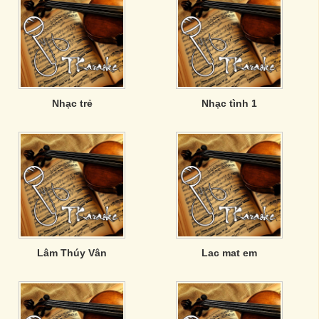
Nhạc trẻ
Nhạc tình 1
Lâm Thúy Vân
Lac mat em