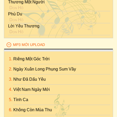
Thương Một Người
Don Hồ
Phù Du
Don Hồ
Lời Yêu Thương
Don Hồ
MP3 MỚI UPLOAD
Riêng Một Góc Trời
Ngày Xuân Long Phụng Sum Vầy
Như Đã Dấu Yêu
Việt Nam Ngày Mới
Tình Ca
Không Còn Mùa Thu