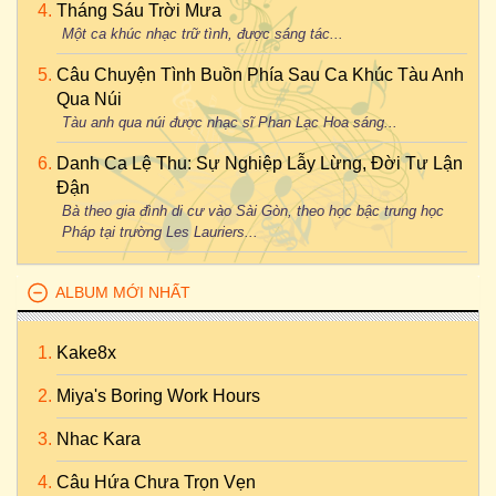
Tháng Sáu Trời Mưa
Một ca khúc nhạc trữ tình, được sáng tác...
Câu Chuyện Tình Buồn Phía Sau Ca Khúc Tàu Anh
Qua Núi
Tàu anh qua núi được nhạc sĩ Phan Lạc Hoa sáng...
Danh Ca Lệ Thu: Sự Nghiệp Lẫy Lừng, Đời Tư Lận
Đận
Bà theo gia đình di cư vào Sài Gòn, theo học bậc trung học
Pháp tại trường Les Lauriers...
ALBUM MỚI NHẤT
Kake8x
Miya's Boring Work Hours
Nhac Kara
Câu Hứa Chưa Trọn Vẹn