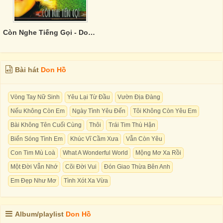
Còn Nghe Tiếng Gọi - Don Hồ
Bài hát
Don Hồ
Vòng Tay Nữ Sinh
Yêu Lại Từ Đầu
Vườn Địa Đàng
Nếu Không Còn Em
Ngày Tình Yêu Đến
Tôi Không Còn Yêu Em
Bài Không Tên Cuối Cùng
Thôi
Trái Tim Thù Hận
Biển Sóng Tình Em
Khúc Vĩ Cầm Xưa
Vẫn Còn Yêu
Con Tim Mù Loà
What A Wonderful World
Mộng Mơ Xa Rồi
Một Đời Vẫn Nhớ
Cõi Đời Vui
Đón Giao Thừa Bên Anh
Em Đẹp Như Mơ
Tình Xót Xa Vừa
Album/playlist
Don Hồ