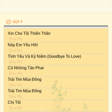
GỢI Ý
Xin Cho Tôi Thiên Thần
Don Hồ
Này Em Yêu Hỡi
Don Hồ
Tình Yêu Và Kỷ Niệm (Goodbye To Love)
Don Hồ
Có Những Tàn Phai
Don Hồ
Trái Tim Mùa Đông
Don Hồ
Trái Tim Mùa Đông
Don Hồ
Chị Tôi
Don Hồ