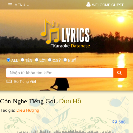
MENU
WELCOME
GUEST
ALL
TÊN
LỜI
C.SỸ
N.SỸ
Gõ Tiếng Việt
Còn Nghe Tiếng Gọi
Don Hồ
-
Tác giả:
Diệu Hương
588