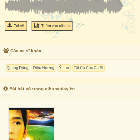
Tải về
Thêm vào album
Các ca sĩ khác
Quang Dũng
Diệu Hương
Ý Lan
Tất Cả Các Ca Sĩ
Bài hát có trong album/playlist