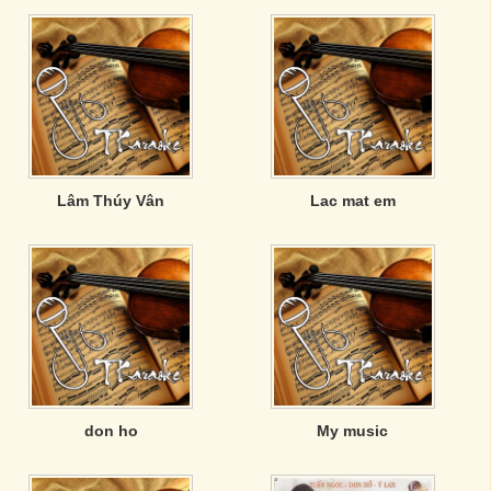
Lâm Thúy Vân
Lac mat em
don ho
My music