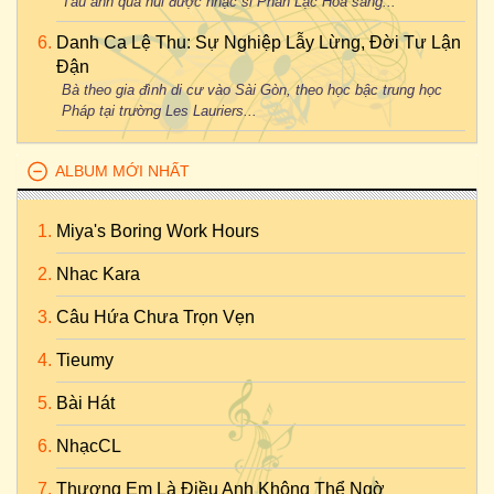
Tàu anh qua núi được nhạc sĩ Phan Lạc Hoa sáng...
Danh Ca Lệ Thu: Sự Nghiệp Lẫy Lừng, Đời Tư Lận
Đận
Bà theo gia đình di cư vào Sài Gòn, theo học bậc trung học
Pháp tại trường Les Lauriers...
ALBUM MỚI NHẤT
Miya's Boring Work Hours
Nhac Kara
Câu Hứa Chưa Trọn Vẹn
Tieumy
Bài Hát
NhạcCL
Thương Em Là Điều Anh Không Thể Ngờ