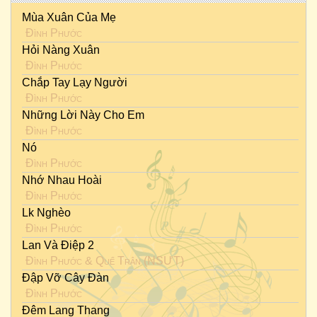
Mùa Xuân Của Mẹ
Đình Phước
Hỏi Nàng Xuân
Đình Phước
Chắp Tay Lạy Người
Đình Phước
Những Lời Này Cho Em
Đình Phước
Nó
Đình Phước
Nhớ Nhau Hoài
Đình Phước
Lk Nghèo
Đình Phước
Lan Và Điệp 2
Đình Phước
&
Quế Trân (NSƯT)
Đập Vỡ Cây Đàn
Đình Phước
Đêm Lang Thang