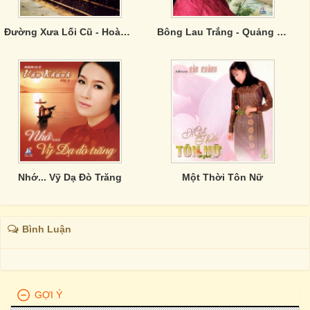
Đường Xưa Lối Cũ - Hoàng Thi Thơ ,Thanh Sơn
Bông Lau Trắng - Quảng Trị Yêu Thương
Nhớ... Vỹ Dạ Đò Trăng
Một Thời Tôn Nữ
Bình Luận
GỢI Ý