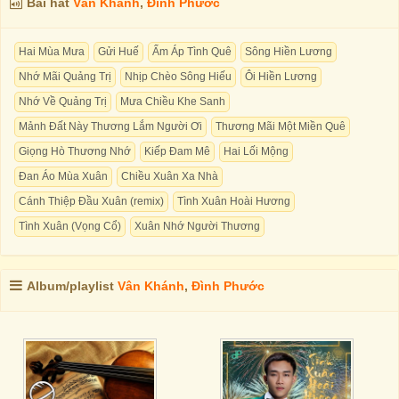
Bài hát
Vân Khánh
,
Đình Phước
Hai Mùa Mưa
Gửi Huế
Ấm Áp Tình Quê
Sông Hiền Lương
Nhớ Mãi Quảng Trị
Nhịp Chèo Sông Hiếu
Ôi Hiền Lương
Nhớ Về Quảng Trị
Mưa Chiều Khe Sanh
Mảnh Đất Này Thương Lắm Người Ơi
Thương Mãi Một Miền Quê
Giọng Hò Thương Nhớ
Kiếp Đam Mê
Hai Lối Mộng
Đan Áo Mùa Xuân
Chiều Xuân Xa Nhà
Cánh Thiệp Đầu Xuân (remix)
Tình Xuân Hoài Hương
Tình Xuân (Vọng Cổ)
Xuân Nhớ Người Thương
Album/playlist
Vân Khánh
,
Đình Phước