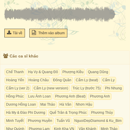
Tải về
Thêm vào album
Các ca sĩ khác
Chế Thanh
Hạ Vy & Quang Đô
Phượng Kiều
Quang Dũng
Hoàng Yến
Hoàng Châu
Đông Quân
Cẩm Ly (beat)
Cẩm Ly
Cẩm Ly (ver 2)
Cẩm Ly (new version)
Trúc Ly (trước 75)
Phi Nhung
Hồng Phúc
Lưu Ánh Loan
Phương Anh (Beat)
Phương Anh
Dương Hồng Loan
Mai Thảo
Hà Vân
Nhơn Hậu
Hà My & Đào Phi Dương
Quế Trân & Trọng Phúc
Phương Thủy
Minh Tuyết
Phương Huyền
Tuấn Vũ
NguoiDepDiamond & Ku_Bim
Như Quỳnh
Phương Lam
Kinh Kha VN
Vân Khánh
Minh Thảo