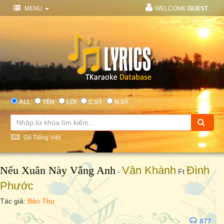
MENU
WELCOME
GUEST
ALL
TÊN
LỜI
C.SỸ
N.SỸ
Gõ Tiếng Việt
Nếu Xuân Này Vắng Anh
Vân Khánh
Đình
-
Ft
Phước
Tác giả:
Bảo Thu
877