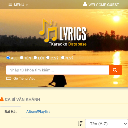
MENU
WELCOME
GUEST
ALL
TÊN
LỜI
C.SỸ
N.SỸ
Gõ Tiếng Việt
CA SĨ VÂN KHÁNH
Bài Hát
Album/Playlist