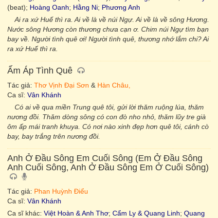
(beat);
Hoàng Oanh
;
Hằng Ni
;
Phương Anh
Ai ra xứ Huế thì ra. Ai về là về núi Ngự. Ai về là về sông Hương.
Nước sông Hương còn thương chưa cạn ơ. Chim núi Ngự tìm bạn
bay về. Người tình quê ơi! Người tình quê, thương nhớ lắm chi? Ai
ra xứ Huế thì ra.
Ấm Áp Tình Quê
Tác giả:
Thơ Vịnh Đại Sơn
&
Hàn Châu,
Ca sĩ:
Vân Khánh
Có ai về qua miền Trung quê tôi, gửi lời thăm ruộng lúa, thăm
nương đồi. Thăm dòng sông có con đò nho nhỏ, thăm lũy tre già
ôm ấp mái tranh khuya. Có nơi nào xinh đẹp hơn quê tôi, cánh cò
bay, bay trắng trên nương đồi.
Anh Ở Đầu Sông Em Cuối Sông (Em Ở Đầu Sông
Anh Cuối Sông, Anh Ở Đầu Sông Em Ở Cuối Sông)
Tác giả:
Phan Huỳnh Điểu
Ca sĩ:
Vân Khánh
Ca sĩ khác:
Việt Hoàn & Anh Thơ
;
Cẩm Ly & Quang Linh
;
Quang