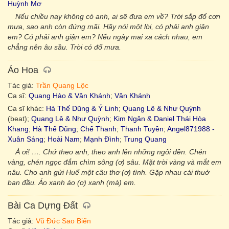
Huỳnh Mơ
Nếu chiều nay không có anh, ai sẽ đưa em về? Trời sắp đổ cơn
mưa, sao anh còn đứng mãi. Hãy nói một lời, có phải anh giận
em? Có phải anh giận em? Nếu ngày mai xa cách nhau, em
chẳng nên âu sầu. Trời có đổ mưa.
Áo Hoa
Tác giả:
Trần Quang Lộc
Ca sĩ:
Quang Hào & Vân Khánh
;
Vân Khánh
Ca sĩ khác:
Hà Thế Dũng & Ý Linh
;
Quang Lê & Như Quỳnh
(beat);
Quang Lê & Như Quỳnh
;
Kim Ngân & Daniel Thái Hòa
Khang
;
Hà Thế Dũng
;
Chế Thanh
;
Thanh Tuyền
;
Angel871988 -
Xuân Sáng
;
Hoài Nam
;
Mạnh Đình
;
Trung Quang
À ơi! …. Chứ theo anh, theo anh lên những ngôi đền. Chén
vàng, chén ngọc đắm chìm sông (ơ) sâu. Mặt trời vàng và mắt em
nâu. Cho anh gửi Huế một câu thơ (ơ) tình. Gặp nhau cái thuở
ban đầu. Áo xanh áo (ơ) xanh (mà) em.
Bài Ca Dựng Đất
Tác giả:
Vũ Đức Sao Biển