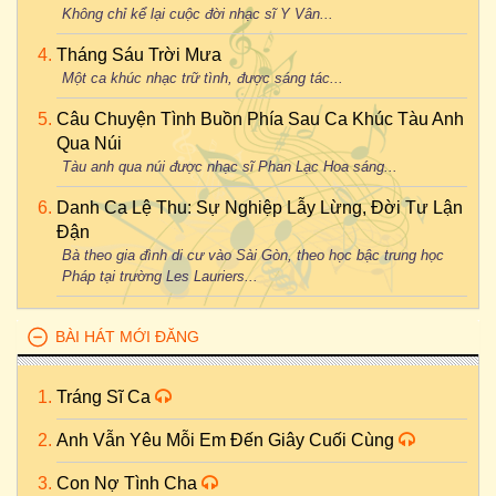
Không chỉ kể lại cuộc đời nhạc sĩ Y Vân...
Tháng Sáu Trời Mưa
Một ca khúc nhạc trữ tình, được sáng tác...
Câu Chuyện Tình Buồn Phía Sau Ca Khúc Tàu Anh
Qua Núi
Tàu anh qua núi được nhạc sĩ Phan Lạc Hoa sáng...
Danh Ca Lệ Thu: Sự Nghiệp Lẫy Lừng, Đời Tư Lận
Đận
Bà theo gia đình di cư vào Sài Gòn, theo học bậc trung học
Pháp tại trường Les Lauriers...
BÀI HÁT MỚI ĐĂNG
Tráng Sĩ Ca
Anh Vẫn Yêu Mỗi Em Đến Giây Cuối Cùng
Con Nợ Tình Cha