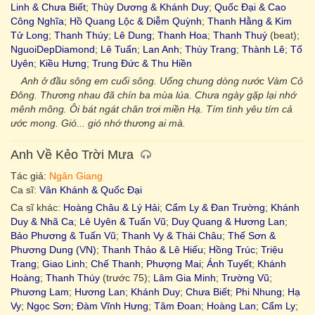
Linh & Chưa Biết
;
Thùy Dương & Khánh Duy
;
Quốc Đại & Cao
Công Nghĩa
;
Hồ Quang Lộc & Diễm Quỳnh
;
Thanh Hằng & Kim
Tử Long
;
Thanh Thúy
;
Lê Dung
;
Thanh Hoa
;
Thanh Thuý
(beat);
NguoiDepDiamond
;
Lê Tuấn
;
Lan Anh
;
Thùy Trang
;
Thành Lê
;
Tố
Uyên
;
Kiều Hưng
;
Trung Đức & Thu Hiền
Anh ở đầu sông em cuối sông. Uống chung dòng nước Vàm Cỏ
Đông. Thương nhau đã chín ba mùa lúa. Chưa ngày gặp lại nhớ
mênh mông. Ôi bát ngát chân trơi miền Hạ. Tím tình yêu tím cả
ước mong. Gió... gió nhớ thương ai mà.
Anh Về Kẻo Trời Mưa
Tác giả:
Ngân Giang
Ca sĩ:
Vân Khánh & Quốc Đại
Ca sĩ khác:
Hoàng Châu & Lý Hải
;
Cẩm Ly & Đan Trường
;
Khánh
Duy & Nhã Ca
;
Lê Uyên & Tuấn Vũ
;
Duy Quang & Hương Lan
;
Bảo Phương & Tuấn Vũ
;
Thanh Vy & Thái Châu
;
Thế Sơn &
Phương Dung (VN)
;
Thanh Thảo & Lê Hiếu
;
Hồng Trúc
;
Triệu
Trang
;
Giao Linh
;
Chế Thanh
;
Phượng Mai
;
Ánh Tuyết
;
Khánh
Hoàng
;
Thanh Thúy
(trước 75);
Lâm Gia Minh
;
Trường Vũ
;
Phương Lam
;
Hương Lan
;
Khánh Duy
;
Chưa Biết
;
Phi Nhung
;
Hạ
Vy
;
Ngọc Sơn
;
Đàm Vĩnh Hưng
;
Tâm Đoan
;
Hoàng Lan
;
Cẩm Ly
;