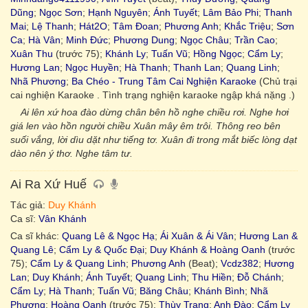
Dũng
;
Ngọc Sơn
;
Hạnh Nguyên
;
Ánh Tuyết
;
Lâm Bảo Phi
;
Thanh
Mai
;
Lệ Thanh
;
Hát2O
;
Tâm Đoan
;
Phương Anh
;
Khắc Triệu
;
Sơn
Ca
;
Hà Vân
;
Minh Đức
;
Phương Dung
;
Ngọc Châu
;
Trần Cao
;
Xuân Thu
(trước 75);
Khánh Ly
;
Tuấn Vũ
;
Hồng Ngọc
;
Cẩm Ly
;
Hương Lan
;
Ngọc Huyền
;
Hà Thanh
;
Thanh Lan
;
Quang Linh
;
Nhã Phương
;
Ba Chéo - Trung Tâm Cai Nghiện Karaoke
(Chủ trại
cai nghiện Karaoke . Tình trạng nghiện karaoke ngập khá nặng .)
Ai lên xứ hoa đào dừng chân bên hồ nghe chiều rơi. Nghe hơi
giá len vào hồn người chiều Xuân mây êm trôi. Thông reo bên
suối vắng, lời dìu dặt như tiếng tơ. Xuân đi trong mắt biếc lòng dạt
dào nên ý thơ. Nghe tâm tư.
Ai Ra Xứ Huế
Tác giả:
Duy Khánh
Ca sĩ:
Vân Khánh
Ca sĩ khác:
Quang Lê & Ngọc Hạ
;
Ái Xuân & Ái Vân
;
Hương Lan &
Quang Lê
;
Cẩm Ly & Quốc Đại
;
Duy Khánh & Hoàng Oanh
(trước
75);
Cẩm Ly & Quang Linh
;
Phương Anh
(Beat);
Vcdz382
;
Hương
Lan
;
Duy Khánh
;
Ánh Tuyết
;
Quang Linh
;
Thu Hiền
;
Đỗ Chánh
;
Cẩm Ly
;
Hà Thanh
;
Tuấn Vũ
;
Băng Châu
;
Khánh Bình
;
Nhã
Phương
;
Hoàng Oanh
(trước 75);
Thùy Trang
;
Anh Đào
;
Cẩm Ly