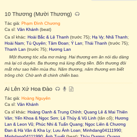
10 Thương (Mười Thương)
Tác giả:
Phạm Đình Chương
Ca sĩ:
Vân Khánh
(beat)
Ca sĩ khác:
Hoài Bắc & Lệ Thanh
(trước 75);
Hạ Vy
;
Nhã Thanh
;
Hoài Nam
;
Tú Quyên
;
Tâm Đoan
;
Ý Lan
;
Thái Thanh
(trước 75);
Thanh Lan
(trước 75);
Hương Lan
Một thương tóc xõa mơ màng. Hai thương em ăn nói dịu dàng
mà lại có duyên. Ba thương má lúng đồng tiền. Bốn thương đôi
mắt như sao hiền mùa thu. Năm thương, năm thương em biết
trông chờ. Chờ anh đi chinh chiến bao.
Ai Lên Xứ Hoa Đào
Tác giả:
Hoàng Nguyên
Ca sĩ:
Vân Khánh
Ca sĩ khác:
Hoàng Oanh & Trung Chỉnh
;
Quang Lê & Mai Thiên
Vân
;
Yến Khoa & Ngọc Sơn
;
Lệ Thủy & Vũ Linh
(tân cổ);
Hương
Lan & Leon Vũ
;
Phúc Nhi & Tuấn Quang
;
Ngọc Liên & Chương
Đan & Hà Vân & Kha Ly
;
Lưu Ánh Loan
;
Minhdang04111990
;
Minhdang04111990
;
Ánh Tuyết
(beat);
Thùy Dương
;
Quang