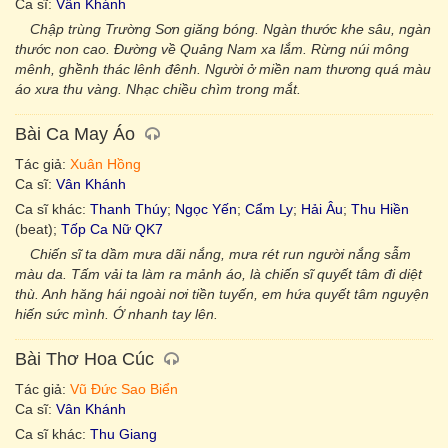
Ca sĩ:
Vân Khánh
Chập trùng Trường Sơn giăng bóng. Ngàn thước khe sâu, ngàn
thước non cao. Đường về Quảng Nam xa lắm. Rừng núi mông
mênh, ghềnh thác lênh đênh. Người ở miền nam thương quá màu
áo xưa thu vàng. Nhạc chiều chìm trong mắt.
Bài Ca May Áo
Tác giả:
Xuân Hồng
Ca sĩ:
Vân Khánh
Ca sĩ khác:
Thanh Thúy
;
Ngọc Yến
;
Cẩm Ly
;
Hải Âu
;
Thu Hiền
(beat);
Tốp Ca Nữ QK7
Chiến sĩ ta dầm mưa dãi nắng, mưa rét run người nắng sẫm
màu da. Tấm vải ta làm ra mảnh áo, là chiến sĩ quyết tâm đi diệt
thù. Anh hăng hái ngoài nơi tiền tuyến, em hứa quyết tâm nguyện
hiến sức mình. Ớ nhanh tay lên.
Bài Thơ Hoa Cúc
Tác giả:
Vũ Đức Sao Biển
Ca sĩ:
Vân Khánh
Ca sĩ khác:
Thu Giang