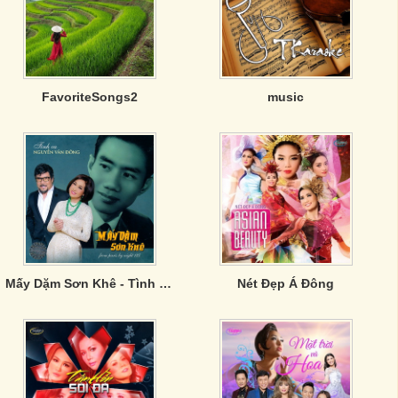
FavoriteSongs2
music
Mấy Dặm Sơn Khê - Tình Ca Nguyễn Văn Đông
Nét Đẹp Á Đông