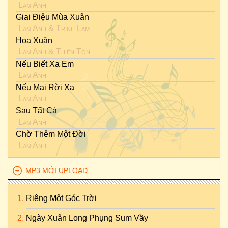
Lam Anh
Giai Điệu Mùa Xuân
Lam Anh
&
Trịnh Lam
Hoa Xuân
Lam Anh
&
Thiên Tôn
Nếu Biết Xa Em
Lam Anh
Nếu Mai Rời Xa
Lam Anh
Sau Tất Cả
Lam Anh
Chờ Thêm Một Đời
Lam Anh
MP3 MỚI UPLOAD
Riêng Một Góc Trời
Ngày Xuân Long Phụng Sum Vầy