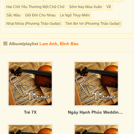
Hai Chữ Yêu Thương Một Chữ Chờ
Sớm Nay Mùa Xuân
Về
Sắc Màu
Giữ Đời Cho Nhau
Lk Ngô Thụy Miên
Nhạt Nhòa (Phương Thảo Guitar)
Tình Bơ Vơ (Phương Thảo Guitar)
Album/playlist
Lam Anh
,
Đình Bảo
Trẻ 7X
Ngày Hạnh Phúc Wedding Day