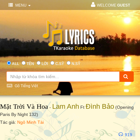
MENU
WELCOME
GUEST
ALL
TÊN
LỜI
C.SỸ
N.SỸ
Gõ Tiếng Việt
Mặt Trời Và Hoa
Lam Anh
Đình Bảo
-
Ft
(Opening
Paris By Night 132)
Tác giả:
Ngô Minh Tài
919