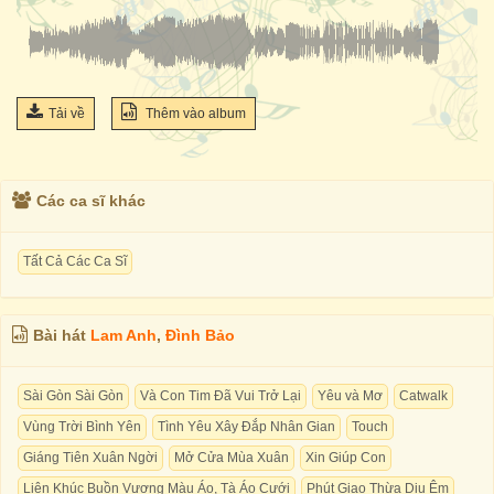
Tải về
Thêm vào album
Các ca sĩ khác
Tất Cả Các Ca Sĩ
Bài hát
Lam Anh
,
Đình Bảo
Sài Gòn Sài Gòn
Và Con Tim Đã Vui Trở Lại
Yêu và Mơ
Catwalk
Vùng Trời Bình Yên
Tình Yêu Xây Đắp Nhân Gian
Touch
Giáng Tiên Xuân Ngời
Mở Cửa Mùa Xuân
Xin Giúp Con
Liên Khúc Buồn Vương Màu Áo, Tà Áo Cưới
Phút Giao Thừa Dịu Êm