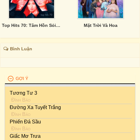
Top Hits 70: Tâm Hồn Sỏi Đá
Mặt Trời Và Hoa
Bình Luận
GỢI Ý
Tương Tư 3
Đình Bảo
Đường Xa Tuyết Trắng
Đình Bảo
Phiến Đá Sầu
Đình Bảo
Giấc Mơ Trưa