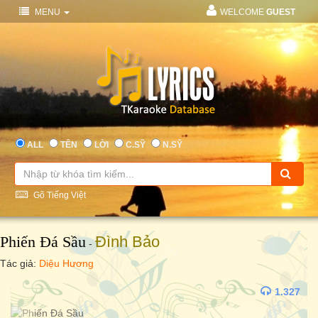
MENU
WELCOME
GUEST
ALL
TÊN
LỜI
C.SỸ
N.SỸ
Gõ Tiếng Việt
Phiến Đá Sầu
Đình Bảo
-
Tác giả:
Diệu Hương
1.327