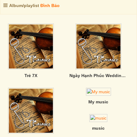
Album/playlist
Đình Bảo
Trẻ 7X
Ngày Hạnh Phúc Wedding Day
My music
music