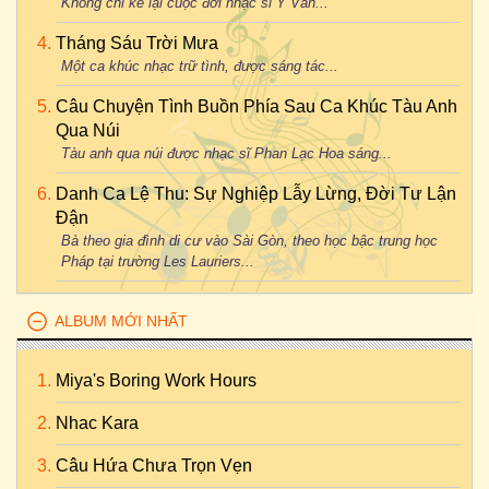
Không chỉ kể lại cuộc đời nhạc sĩ Y Vân...
Tháng Sáu Trời Mưa
Một ca khúc nhạc trữ tình, được sáng tác...
Câu Chuyện Tình Buồn Phía Sau Ca Khúc Tàu Anh
Qua Núi
Tàu anh qua núi được nhạc sĩ Phan Lạc Hoa sáng...
Danh Ca Lệ Thu: Sự Nghiệp Lẫy Lừng, Đời Tư Lận
Đận
Bà theo gia đình di cư vào Sài Gòn, theo học bậc trung học
Pháp tại trường Les Lauriers...
ALBUM MỚI NHẤT
Miya's Boring Work Hours
Nhac Kara
Câu Hứa Chưa Trọn Vẹn