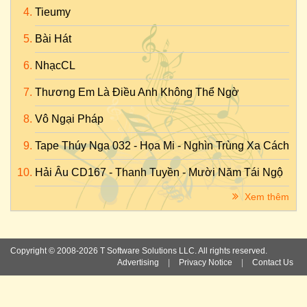
Tieumy
Bài Hát
NhạcCL
Thương Em Là Điều Anh Không Thể Ngờ
Vô Ngại Pháp
Tape Thúy Nga 032 - Họa Mi - Nghìn Trùng Xa Cách
Hải Âu CD167 - Thanh Tuyền - Mười Năm Tái Ngộ
Xem thêm
Copyright © 2008-2026 T Software Solutions LLC. All rights reserved.
Advertising
|
Privacy Notice
|
Contact Us