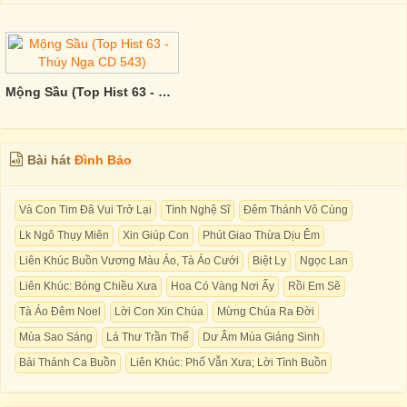
Mộng Sầu (Top Hist 63 - Thúy Nga CD 543)
Bài hát
Đình Bảo
Và Con Tim Đã Vui Trở Lại
Tình Nghệ Sĩ
Đêm Thánh Vô Cùng
Lk Ngô Thụy Miên
Xin Giúp Con
Phút Giao Thừa Dịu Êm
Liên Khúc Buồn Vương Màu Áo, Tà Áo Cưới
Biệt Ly
Ngọc Lan
Liên Khúc: Bóng Chiều Xưa
Hoa Có Vàng Nơi Ấy
Rồi Em Sẽ
Tà Áo Đêm Noel
Lời Con Xin Chúa
Mừng Chúa Ra Đời
Mùa Sao Sáng
Lá Thư Trần Thế
Dư Âm Mùa Giáng Sinh
Bài Thánh Ca Buồn
Liên Khúc: Phố Vẫn Xưa; Lời Tình Buồn