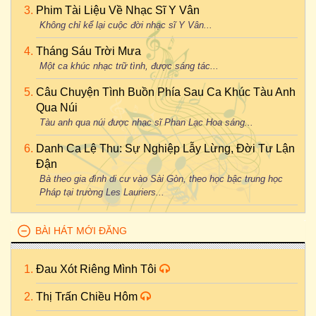
Phim Tài Liệu Về Nhạc Sĩ Y Vân
Không chỉ kể lại cuộc đời nhạc sĩ Y Vân...
Tháng Sáu Trời Mưa
Một ca khúc nhạc trữ tình, được sáng tác...
Câu Chuyện Tình Buồn Phía Sau Ca Khúc Tàu Anh
Qua Núi
Tàu anh qua núi được nhạc sĩ Phan Lạc Hoa sáng...
Danh Ca Lệ Thu: Sự Nghiệp Lẫy Lừng, Đời Tư Lận
Đận
Bà theo gia đình di cư vào Sài Gòn, theo học bậc trung học
Pháp tại trường Les Lauriers...
BÀI HÁT MỚI ĐĂNG
Đau Xót Riêng Mình Tôi
Thị Trấn Chiều Hôm