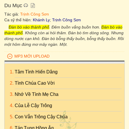
Du Mục
Tác giả:
Trịnh Công Sơn
Ca sỹ thể hiện:
Khánh Ly
;
Trịnh Công Sơn
Đàn bò vào thành phố
. Đêm buồn vắng buồn hơn.
Đàn bò vào
thành phố
. Không còn ai hỏi thăm. Đàn bò tìm dòng sông. Nhưng
dòng nước cạn khô. Đàn bò bỗng thấy buồn, bỗng thấy buồn. Rồi
một hôm đứng mơ mây ngàn. Một.
MP3 MỚI UPLOAD
Tâm Tình Hiến Dâng
Tình Chúa Cao Vời
Nhớ Về Tình Mẹ Cha
Của Lễ Cậy Trông
Con Vẫn Trông Cậy Chúa
Tán Tụng Hồng Ân