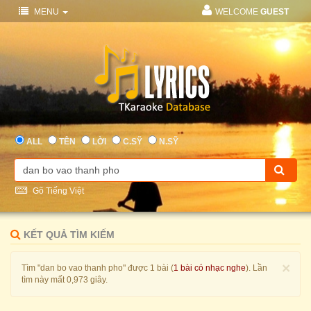
MENU
WELCOME
GUEST
ALL
TÊN
LỜI
C.SỸ
N.SỸ
Gõ Tiếng Việt
KẾT QUẢ TÌM KIẾM
×
Tìm "dan bo vao thanh pho" được 1 bài (
1 bài có nhạc nghe
). Lần
tìm này mất 0,973 giây.