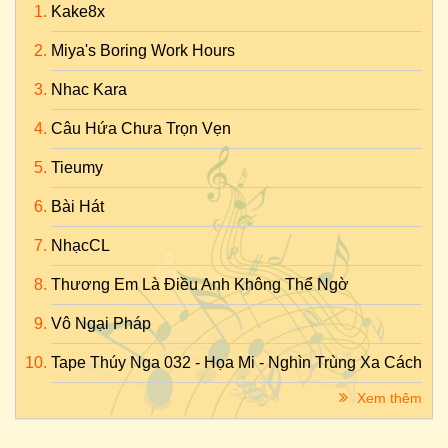
Kake8x
Miya's Boring Work Hours
Nhac Kara
Câu Hứa Chưa Trọn Vẹn
Tieumy
Bài Hát
NhạcCL
Thương Em Là Điều Anh Không Thể Ngờ
Vô Ngại Pháp
Tape Thúy Nga 032 - Họa Mi - Nghìn Trùng Xa Cách
Xem thêm