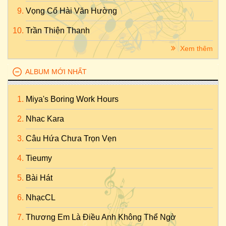
Vọng Cổ Hài Văn Hường
Trần Thiện Thanh
Xem thêm
ALBUM MỚI NHẤT
Miya's Boring Work Hours
Nhac Kara
Câu Hứa Chưa Trọn Vẹn
Tieumy
Bài Hát
NhạcCL
Thương Em Là Điều Anh Không Thể Ngờ