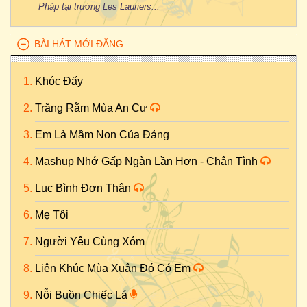
Pháp tại trường Les Lauriers...
BÀI HÁT MỚI ĐĂNG
Khóc Đấy
Trăng Rằm Mùa An Cư
Em Là Mầm Non Của Đảng
Mashup Nhớ Gấp Ngàn Lần Hơn - Chân Tình
Lục Bình Đơn Thân
Mẹ Tôi
Người Yêu Cùng Xóm
Liên Khúc Mùa Xuân Đó Có Em
Nỗi Buồn Chiếc Lá