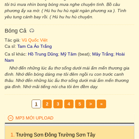
tôi trú mưa nhìn bong bóng mưa nghe chuyện tình. Bồ câu
phương ấy xa mờ. ( Hú hu hu hù ngát ngàn phương xa ). Tình
yêu tung cánh bay rồi. ( Hú hu hu hù chuyện.
Bóng Cả
Tác giả:
Vũ Quốc Việt
Ca sĩ:
Tam Ca Áo Trắng
Ca sĩ khác:
Hồ Trung Dũng
;
Mỹ Tâm
(beat);
Mây Trắng
;
Hoài
Nam
Nhớ đến những lúc ấu thơ sống dưới mái ấm mến thương gia
đình. Nhớ đến bóng dáng mẹ tôi đêm ngồi ru con trước canh
thâu. Nhớ đến những lúc ấu thơ sống dưới mái ấm mến thương
gia đình. Nhớ mãi tiếng nói cha tôi êm đềm dạy.
1
2
3
4
5
>
»
MP3 MỚI UPLOAD
Trường Sơn Đông Trường Sơn Tây