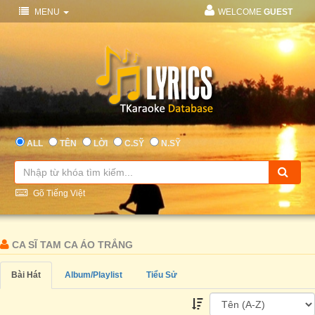
MENU
WELCOME
GUEST
ALL
TÊN
LỜI
C.SỸ
N.SỸ
Gõ Tiếng Việt
CA SĨ TAM CA ÁO TRẮNG
Bài Hát
Album/Playlist
Tiểu Sử