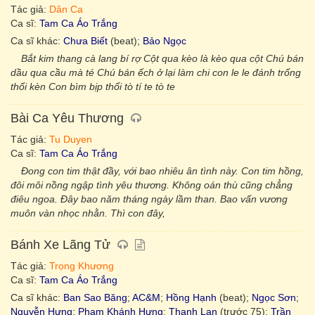
Tác giả:
Dân Ca
Ca sĩ:
Tam Ca Áo Trắng
Ca sĩ khác:
Chưa Biết
(beat);
Bảo Ngọc
Bắt kim thang cà lang bí rợ Cột qua kèo là kèo qua cột Chú bán
dầu qua cầu mà té Chú bán ếch ở lại làm chi con le le đánh trống
thổi kèn Con bìm bịp thổi tò tí te tò te
Bài Ca Yêu Thương
Tác giả:
Tu Duyen
Ca sĩ:
Tam Ca Áo Trắng
Đong con tim thật đầy, với bao nhiêu ân tình này. Con tim hồng,
đôi môi nồng ngập tình yêu thương. Không oán thù cũng chẳng
điêu ngoa. Đây bao năm tháng ngày lầm than. Bao vấn vương
muôn vàn nhọc nhằn. Thì con đây,
Bánh Xe Lãng Tử
Tác giả:
Trọng Khương
Ca sĩ:
Tam Ca Áo Trắng
Ca sĩ khác:
Ban Sao Băng
;
AC&M
;
Hồng Hạnh
(beat);
Ngọc Sơn
;
Nguyễn Hưng
;
Phạm Khánh Hưng
;
Thanh Lan
(trước 75);
Trần