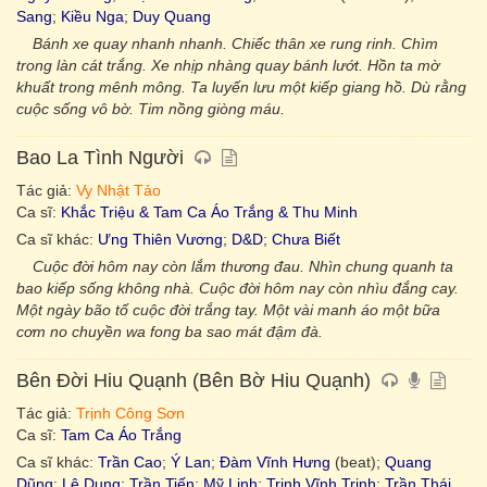
Sang
;
Kiều Nga
;
Duy Quang
Bánh xe quay nhanh nhanh. Chiếc thân xe rung rinh. Chìm
trong làn cát trắng. Xe nhịp nhàng quay bánh lướt. Hồn ta mờ
khuất trong mênh mông. Ta luyến lưu một kiếp giang hồ. Dù rằng
cuộc sống vô bờ. Tim nồng giòng máu.
Bao La Tình Người
Tác giả:
Vy Nhật Tảo
Ca sĩ:
Khắc Triệu & Tam Ca Áo Trắng & Thu Minh
Ca sĩ khác:
Ưng Thiên Vương
;
D&D
;
Chưa Biết
Cuộc đời hôm nay còn lắm thương đau. Nhìn chung quanh ta
bao kiếp sống không nhà. Cuộc đời hôm nay còn nhìu đắng cay.
Một ngày bão tố cuộc đời trắng tay. Một vài manh áo một bữa
cơm no chuyền wa fong ba sao mát đậm đà.
Bên Đời Hiu Quạnh (Bên Bờ Hiu Quạnh)
Tác giả:
Trịnh Công Sơn
Ca sĩ:
Tam Ca Áo Trắng
Ca sĩ khác:
Trần Cao
;
Ý Lan
;
Đàm Vĩnh Hưng
(beat);
Quang
Dũng
;
Lê Dung
;
Trần Tiến
;
Mỹ Linh
;
Trịnh Vĩnh Trinh
;
Trần Thái