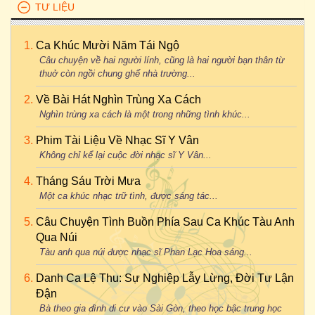
TƯ LIỆU
Ca Khúc Mười Năm Tái Ngộ
Câu chuyện về hai người lính, cũng là hai người bạn thân từ
thuở còn ngồi chung ghế nhà trường...
Về Bài Hát Nghìn Trùng Xa Cách
Nghìn trùng xa cách là một trong những tình khúc...
Phim Tài Liệu Về Nhạc Sĩ Y Vân
Không chỉ kể lại cuộc đời nhạc sĩ Y Vân...
Tháng Sáu Trời Mưa
Một ca khúc nhạc trữ tình, được sáng tác...
Câu Chuyện Tình Buồn Phía Sau Ca Khúc Tàu Anh
Qua Núi
Tàu anh qua núi được nhạc sĩ Phan Lạc Hoa sáng...
Danh Ca Lệ Thu: Sự Nghiệp Lẫy Lừng, Đời Tư Lận
Đận
Bà theo gia đình di cư vào Sài Gòn, theo học bậc trung học