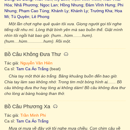
Hòa
;
Nhã Phương
;
Ngọc Lan
;
Hồng Nhung
;
Đàm Vĩnh Hưng
;
Phi
Nhung
;
Phạm Cao Tùng
;
Khánh Ly
;
Khánh Ly
;
Trường Kha
;
Họa
Mi
;
Tú Quyên
;
Lê Phong
Một lần chợt nghe quê quán tôi xưa. Giọng người gọi tôi nghe
tiếng rất nhu mì. Lòng thật bình yên mà sao buồn thế. Giật mình
nhìn tôi ngồi hát bao giờ. (hưm...hừm........hưm).
(hưm....hừm..............hưm). Rồi một.
Bồ Câu Không Đưa Thư
Tác giả:
Nguyễn Văn Hiên
Ca sĩ:
Tam Ca Áo Trắng
(beat)
Chia tay một thời áo trắng. Bâng khuâng buồn đến bao giờ.
Chia tay làm sao không nhớ. Trong tim một bóng hình aị....... Bồ
câu không đưa thư hay lòng ai không dám! Bồ câu không đưa thư
cho lòng ai bàng hoàng than thở.
Bồ Câu Phương Xa
Tác giả:
Trần Minh Phi
Ca sĩ:
Tam Ca Áo Trắng
Mưa ơi mưa về đây với tôi nghe mưa chiều. Con chim câu về