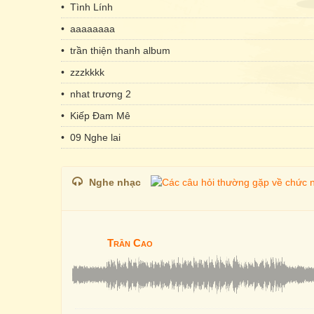
• Tình Lính
• aaaaaaaa
• trần thiện thanh album
• zzzkkkk
• nhat trương 2
• Kiếp Đam Mê
• 09 Nghe lai
Nghe nhạc
Trần Cao