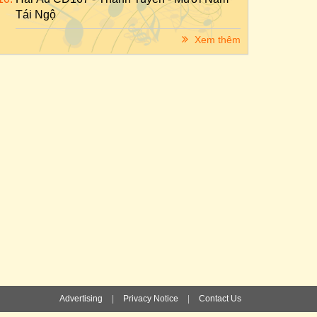
Tái Ngộ
Xem thêm
Advertising
|
Privacy Notice
|
Contact Us