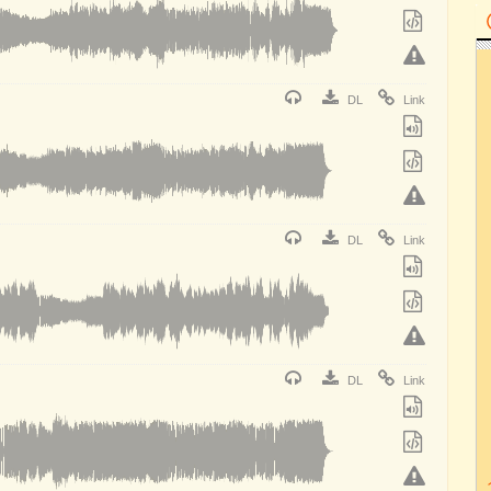
DL
Link
DL
Link
DL
Link