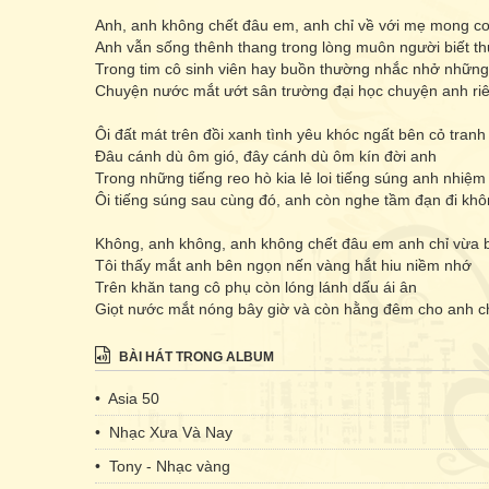
Anh, anh không chết đâu em, anh chỉ về với mẹ mong c
Anh vẫn sống thênh thang trong lòng muôn người biết th
Trong tim cô sinh viên hay buồn thường nhắc nhở những
Chuyện nước mắt ướt sân trường đại học chuyện anh ri
Ôi đất mát trên đồi xanh tình yêu khóc ngất bên cỏ tranh
Đâu cánh dù ôm gió, đây cánh dù ôm kín đời anh
Trong những tiếng reo hò kia lẻ loi tiếng súng anh nhiệ
Ôi tiếng súng sau cùng đó, anh còn nghe tầm đạn đi kh
Không, anh không, anh không chết đâu em anh chỉ vừa
Tôi thấy mắt anh bên ngọn nến vàng hắt hiu niềm nhớ
Trên khăn tang cô phụ còn lóng lánh dấu ái ân
Giọt nước mắt nóng bây giờ và còn hằng đêm cho anh ch
BÀI HÁT TRONG ALBUM
• Asia 50
• Nhạc Xưa Và Nay
• Tony - Nhạc vàng