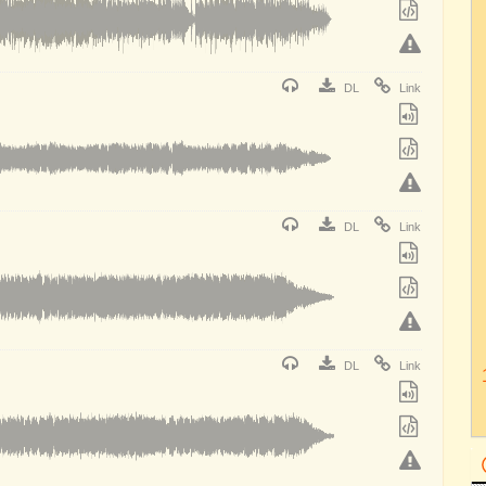
DL
Link
DL
Link
DL
Link