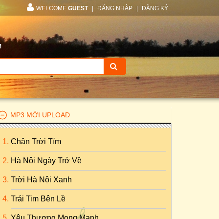
WELCOME
GUEST
|
ĐĂNG NHẬP
|
ĐĂNG KÝ
M
MP3 MỚI UPLOAD
Chân Trời Tím
Hà Nội Ngày Trở Về
Trời Hà Nội Xanh
Trái Tim Bên Lề
Yêu Thương Mong Manh