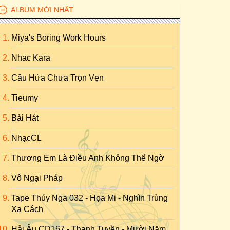
ALBUM MỚI NHẤT
Miya's Boring Work Hours
Nhac Kara
Câu Hứa Chưa Trọn Vẹn
Tieumy
Bài Hát
NhạcCL
Thương Em Là Điều Anh Không Thể Ngờ
Vô Ngại Pháp
Tape Thúy Nga 032 - Họa Mi - Nghìn Trùng
Xa Cách
Hải Âu CD167 - Thanh Tuyền - Mười Năm