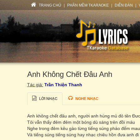
TRANG CHỦ
|
PHẦN MỀM TKARAOKE
|
DIỄN ĐÀN
|
Anh Không Chết Đâu Anh
Tác giả:
Trần Thiện Thanh
LỜI NHẠC
NGHE NHẠC
Anh không chết đâu anh, người anh hùng mủ đỏ tên Đư
Tôi vẫn thấy đêm đêm một bóng dù sáng trên đồi máu
Nghe trong đêm kêu gào từng tiếng súng pháo đếm mau
Và tiếng súng tiếng súng hay nhạc chiêu hồn đưa anh đi 