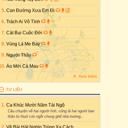
Con Đường Xưa Em Đi
Trách Ai Vô Tình
Cát Bụi Cuộc Đời
Vùng Lá Me Bay
Người Thầy
Áo Mới Cà Mau
Xem thêm
TƯ LIỆU
Ca Khúc Mười Năm Tái Ngộ
Câu chuyện về hai người lính, cũng là hai người bạn
thân từ thuở còn ngồi chung ghế nhà trường...
Về Bài Hát Nghìn Trùng Xa Cách