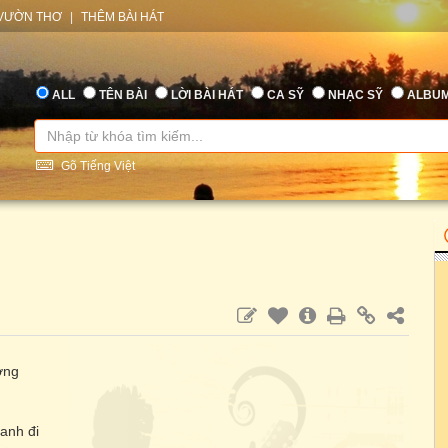
VƯỜN THƠ
|
THÊM BÀI HÁT
ALL
TÊN BÀI
LỜI BÀI HÁT
CA SỸ
NHẠC SỸ
ALBU
Gõ Tiếng Việt
ơng
anh đi