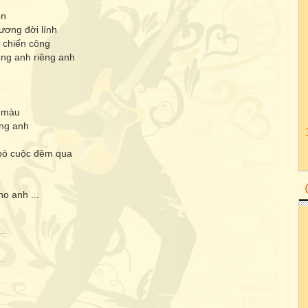
on
ương đời lính
 chiến công
êng anh riêng anh
m màu
ông anh
 bỏ cuộc đêm qua
o anh ...