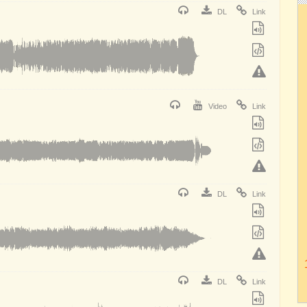
DL
Link
Video
Link
DL
Link
DL
Link