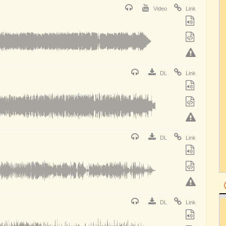
Video
Link
DL
Link
DL
Link
DL
Link