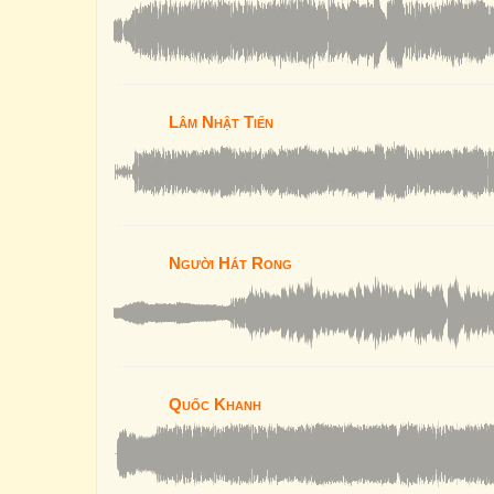
Lâm Nhật Tiến
Người Hát Rong
Quốc Khanh