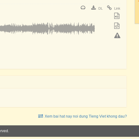
DL
Link
Xem bai hat nay noi dung Tieng Viet khong dau?
erved.