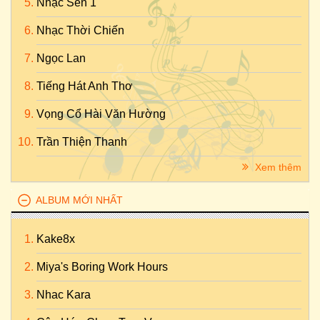
Nhạc Sến 1
Nhạc Thời Chiến
Ngọc Lan
Tiếng Hát Anh Thơ
Vọng Cổ Hài Văn Hường
Trần Thiện Thanh
Xem thêm
ALBUM MỚI NHẤT
Kake8x
Miya's Boring Work Hours
Nhac Kara