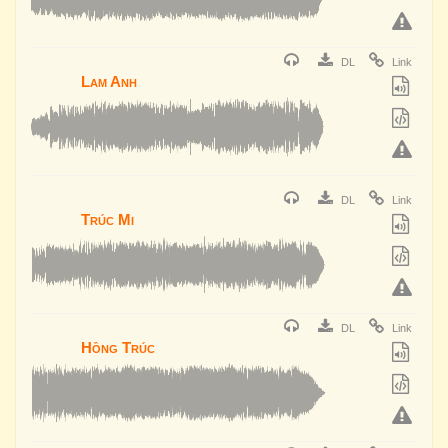
DL
Link
Lam Anh
DL
Link
Trúc Mi
DL
Link
Hồng Trúc