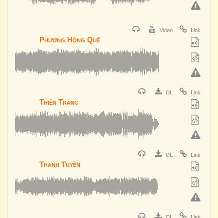
Video
Link
Phương Hồng Quế
DL
Link
Thiên Trang
DL
Link
Thanh Tuyền
DL
Link