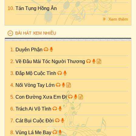
Tán Tụng Hồng Ân
Xem thêm
BÀI HÁT XEM NHIỀU
Duyên Phận
Về Đâu Mái Tóc Người Thương
Đắp Mộ Cuộc Tình
Nối Vòng Tay Lớn
Con Đường Xưa Em Đi
Trách Ai Vô Tình
Cát Bụi Cuộc Đời
Vùng Lá Me Bay