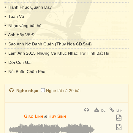
• Hạnh Phúc Quanh Đây
• Tuấn Vũ
• Nhạc vàng bất hủ
• Anh Hãy Về Đi
• Sao Anh Nỡ Đành Quên (Thúy Nga CD 544)
• Lam Anh 2015 Những Ca Khúc Nhạc Trữ Tình Bất Hủ
• Đời Con Gái
• Nỗi Buồn Châu Pha
Nghe nhạc
Nghe tất cả 20 bài.
DL
Link
Giao Linh
&
Huy Sinh