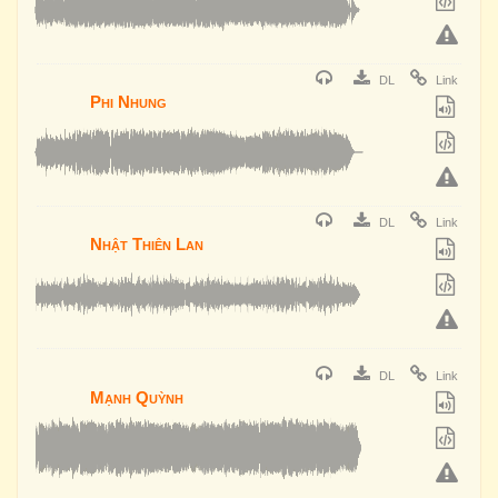
DL
Link
Phi Nhung
DL
Link
Nhật Thiên Lan
DL
Link
Mạnh Quỳnh