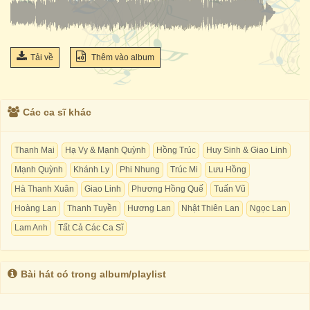
Tải về
Thêm vào album
Các ca sĩ khác
Thanh Mai
Hạ Vy & Mạnh Quỳnh
Hồng Trúc
Huy Sinh & Giao Linh
Mạnh Quỳnh
Khánh Ly
Phi Nhung
Trúc Mi
Lưu Hồng
Hà Thanh Xuân
Giao Linh
Phương Hồng Quế
Tuấn Vũ
Hoàng Lan
Thanh Tuyền
Hương Lan
Nhật Thiên Lan
Ngọc Lan
Lam Anh
Tất Cả Các Ca Sĩ
Bài hát có trong album/playlist