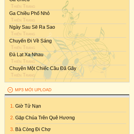
Thiên Trang
Ga Chiều Phố Nhỏ
Thiên Trang
Ngày Sau Sẽ Ra Sao
Thiên Trang
Chuyến Đi Về Sáng
Thiên Trang
Đà Lạt Xa Nhau
Thiên Trang
Chuyện Một Chiếc Cầu Đã Gãy
Thiên Trang
MP3 MỚI UPLOAD
Giờ Tử Nạn
Gặp Chúa Trên Quê Hương
Bà Còng Đi Chợ