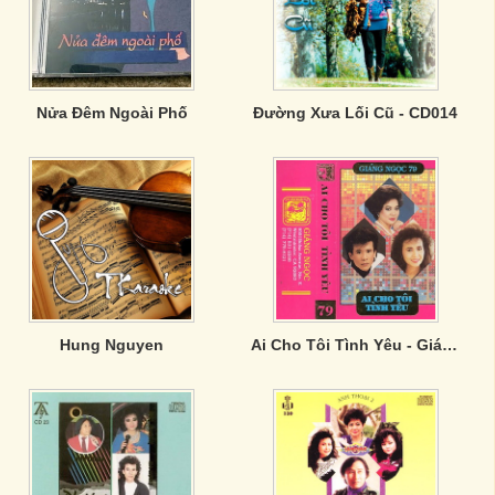
Nửa Đêm Ngoài Phố
Đường Xưa Lối Cũ - CD014
Hung Nguyen
Ai Cho Tôi Tình Yêu - Giáng Ngọc 79