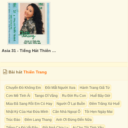
Asia 31 - Tiếng Hát Thiên Trang
Bài hát
Thiên Trang
Chuyến Đò Không Em
Đôi Mắt Người Xưa
Hành Trang Giã Từ
Cơn Mê Tình Ái
Tango Dĩ Vãng
Ru Đời Ru Con
Huế Bây Giờ
Mùa Đã Sang Rồi Em Có Hay
Người Ở Lại Buồn
Đêm Trăng Xứ Huế
Nhật Ký Của Hai Đứa Mình
Căn Nhà Ngoại Ô
Tôi Hẹn Ngày Mai
Trúc Đào
Đêm Lang Thang
Anh Ơi Đừng Đến Nữa
Tiếng Ca Đó Về Đâu
Đôi Ngả Chia Ly
Ai Cho Tôi Tình Yêu