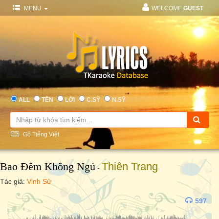
MENU
WELCOME
GUEST
ALL
TÊN
LỜI
C.SỸ
N.SỸ
Gõ Tiếng Việt
Bao Đêm Không Ngủ
Thiên Trang
-
Tác giả:
Vinh Sử
597