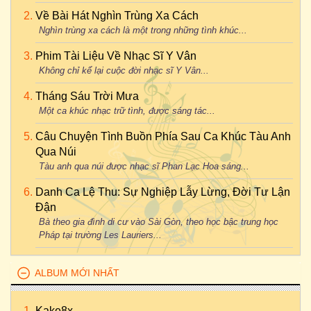
Về Bài Hát Nghìn Trùng Xa Cách
Nghìn trùng xa cách là một trong những tình khúc...
Phim Tài Liệu Về Nhạc Sĩ Y Vân
Không chỉ kể lại cuộc đời nhạc sĩ Y Vân...
Tháng Sáu Trời Mưa
Một ca khúc nhạc trữ tình, được sáng tác...
Câu Chuyện Tình Buồn Phía Sau Ca Khúc Tàu Anh
Qua Núi
Tàu anh qua núi được nhạc sĩ Phan Lạc Hoa sáng...
Danh Ca Lệ Thu: Sự Nghiệp Lẫy Lừng, Đời Tư Lận
Đận
Bà theo gia đình di cư vào Sài Gòn, theo học bậc trung học
Pháp tại trường Les Lauriers...
ALBUM MỚI NHẤT
Kake8x