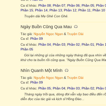
Ca sĩ khác:
Phần 08
;
Phần 07
;
Phần 06
;
Phần 05
;
Phần 
Phần 15
;
Phần 14
;
Phần 13
;
Phần 12
;
Phần 11
;
Phần 10
Truyện dài Mẹ Ghẻ Con Ghẻ.
Ngày Buồn Cũng Qua Mau
Tác giả:
Nguyễn Ngọc Ngạn
&
Truyện Dài
Ca sĩ:
Phần 09
Ca sĩ khác:
Phần 04
;
Phần 03
;
Phần 02
;
Phần 01
;
Phần 
Phần 05
Gói lại những gì của những ngày tháng đã qua nhìn v
khứ cho ta buồn rồi cũng qua. "Ngày Buồn Cũng Qua Mau
Nhìn Quanh Một Mình
Tác giả:
Nguyễn Ngọc Ngạn
&
Truyện Dài
Ca sĩ:
Phần 09
Ca sĩ khác:
Phần 05
;
Phần 04
;
Phần 03
;
Phần 02
;
Phần 
Tháng ngày trồi qua, dòng đời vẫn vậy bao điều đến rồ
diễn đọc của tác giả và kịch sĩ Hồng Đào...