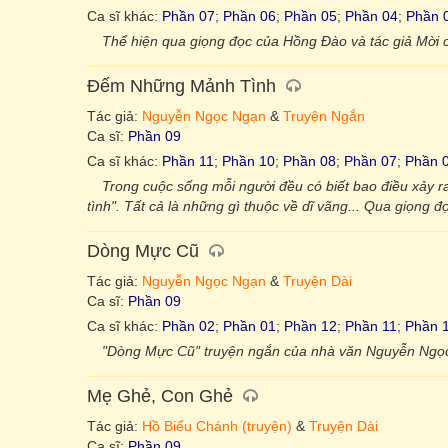
Ca sĩ khác:
Phần 07
;
Phần 06
;
Phần 05
;
Phần 04
;
Phần 
Thể hiện qua giọng đọc của Hồng Đào và tác giả Mời c
Đếm Những Mảnh Tình
Tác giả:
Nguyễn Ngọc Ngạn
&
Truyện Ngắn
Ca sĩ:
Phần 09
Ca sĩ khác:
Phần 11
;
Phần 10
;
Phần 08
;
Phần 07
;
Phần 
Trong cuộc sống mỗi người đều có biết bao điều xảy
tình". Tất cả là những gì thuộc về dĩ vãng... Qua giọng 
Dòng Mực Cũ
Tác giả:
Nguyễn Ngọc Ngạn
&
Truyện Dài
Ca sĩ:
Phần 09
Ca sĩ khác:
Phần 02
;
Phần 01
;
Phần 12
;
Phần 11
;
Phần 
"Dòng Mực Cũ" truyện ngắn của nhà văn Nguyễn Ngọc
Mẹ Ghẻ, Con Ghẻ
Tác giả:
Hồ Biểu Chánh (truyện)
&
Truyện Dài
Ca sĩ:
Phần 09