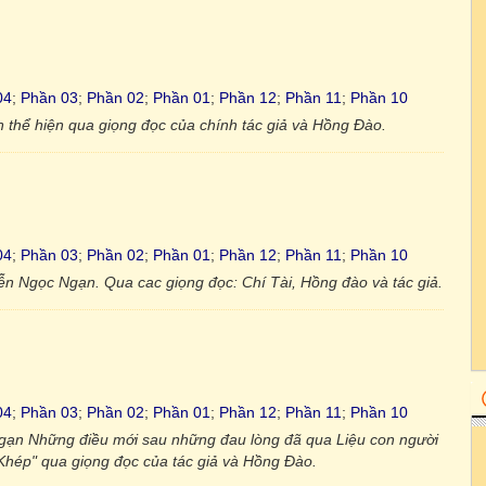
04
;
Phần 03
;
Phần 02
;
Phần 01
;
Phần 12
;
Phần 11
;
Phần 10
thể hiện qua giọng đọc của chính tác giả và Hồng Đào.
04
;
Phần 03
;
Phần 02
;
Phần 01
;
Phần 12
;
Phần 11
;
Phần 10
ễn Ngọc Ngạn. Qua cac giọng đọc: Chí Tài, Hồng đào và tác giả.
04
;
Phần 03
;
Phần 02
;
Phần 01
;
Phần 12
;
Phần 11
;
Phần 10
gạn Những điều mới sau những đau lòng đã qua Liệu con người
hép" qua giọng đọc của tác giả và Hồng Đào.