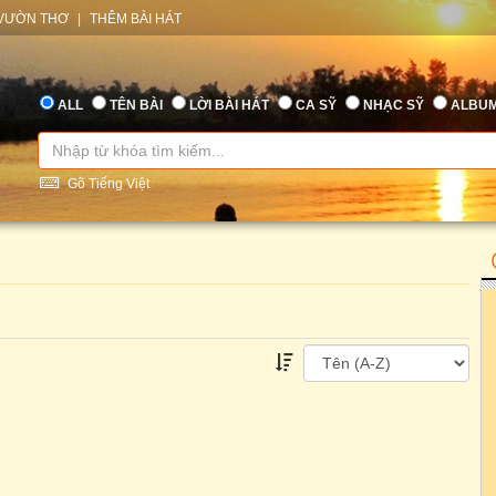
VƯỜN THƠ
|
THÊM BÀI HÁT
ALL
TÊN BÀI
LỜI BÀI HÁT
CA SỸ
NHẠC SỸ
ALBU
Gõ Tiếng Việt