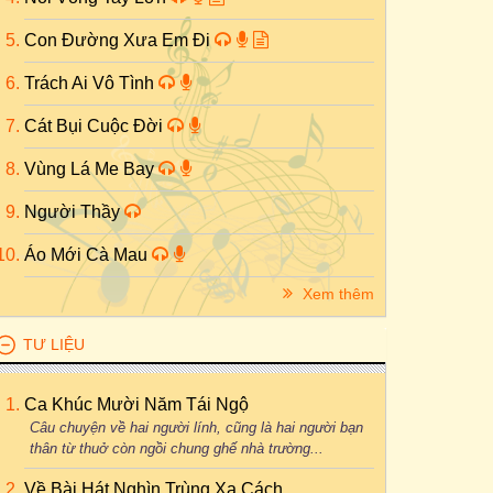
Con Đường Xưa Em Đi
Trách Ai Vô Tình
Cát Bụi Cuộc Đời
Vùng Lá Me Bay
Người Thầy
Áo Mới Cà Mau
Xem thêm
TƯ LIỆU
Ca Khúc Mười Năm Tái Ngộ
Câu chuyện về hai người lính, cũng là hai người bạn
thân từ thuở còn ngồi chung ghế nhà trường...
Về Bài Hát Nghìn Trùng Xa Cách