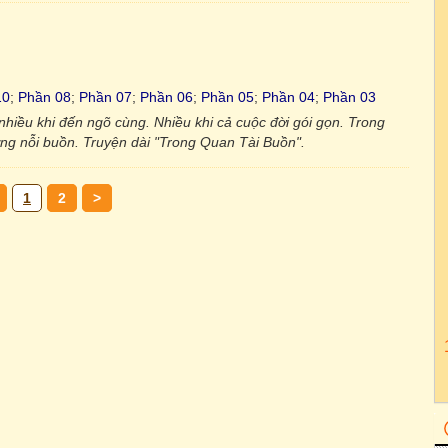
10
;
Phần 08
;
Phần 07
;
Phần 06
;
Phần 05
;
Phần 04
;
Phần 03
hiều khi đến ngõ cùng. Nhiều khi cả cuộc đời gói gọn. Trong
hững nỗi buồn. Truyện dài "Trong Quan Tài Buồn".
1
2
>