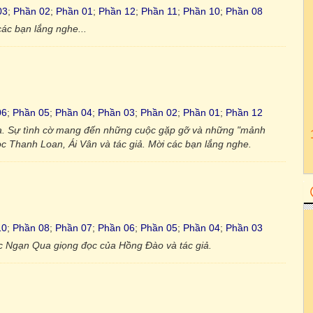
03
;
Phần 02
;
Phần 01
;
Phần 12
;
Phần 11
;
Phần 10
;
Phần 08
ác bạn lắng nghe...
06
;
Phần 05
;
Phần 04
;
Phần 03
;
Phần 02
;
Phần 01
;
Phần 12
 ra. Sự tình cờ mang đến những cuộc gặp gỡ và những "mảnh
đọc Thanh Loan, Ái Vân và tác giả. Mời các bạn lắng nghe.
10
;
Phần 08
;
Phần 07
;
Phần 06
;
Phần 05
;
Phần 04
;
Phần 03
 Ngạn Qua giọng đọc của Hồng Đào và tác giả.