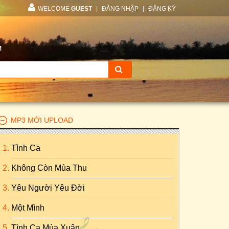
WELCOME
GUEST
|
ĐĂNG NHẬP
|
ĐĂNG KÝ
M
MP3 MỚI UPLOAD
Tình Ca
Không Còn Mùa Thu
Yêu Người Yêu Đời
Một Mình
Tình Ca Mùa Xuân