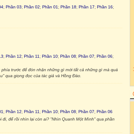
04
;
Phần 03
;
Phần 02
;
Phần 01
;
Phần 18
;
Phần 17
;
Phần 16
;
13
;
Phần 12
;
Phần 11
;
Phần 10
;
Phần 08
;
Phần 07
;
Phần 06
;
ề phía trước để đón nhận những gì mới tất cả những gì mà quá
" qua giọng đọc của tác giả và Hồng Đào.
01
;
Phần 12
;
Phần 11
;
Phần 10
;
Phần 08
;
Phần 07
;
Phần 06
i đi, để rồi nhìn lại còn ai? "Nhìn Quanh Một Mình" qua phần