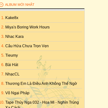
ALBUM MỚI NHẤT
Kake8x
Miya's Boring Work Hours
Nhac Kara
Câu Hứa Chưa Trọn Vẹn
Tieumy
Bài Hát
NhạcCL
Thương Em Là Điều Anh Không Thể Ngờ
Vô Ngại Pháp
Tape Thúy Nga 032 - Họa Mi - Nghìn Trùng
Xa Cách