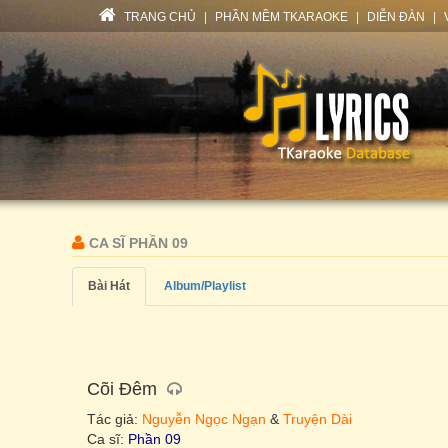
TRANG CHỦ
|
PHẦN MỀM TKARAOKE
|
DIỄN ĐÀN
|
CA SĨ PHẦN 09
Bài Hát
Album/Playlist
Cõi Đêm
Tác giả:
Nguyễn Ngọc Ngạn
&
Truyện Dài
Ca sĩ:
Phần 09