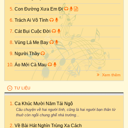
Con Đường Xưa Em Đi
Trách Ai Vô Tình
Cát Bụi Cuộc Đời
Vùng Lá Me Bay
Người Thầy
Áo Mới Cà Mau
Xem thêm
TƯ LIỆU
Ca Khúc Mười Năm Tái Ngộ
Câu chuyện về hai người lính, cũng là hai người bạn thân từ
thuở còn ngồi chung ghế nhà trường...
Về Bài Hát Nghìn Trùng Xa Cách