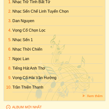
Nhạc Trữ Tình Bất Tử
Nhạc Sến Chế Linh Tuyển Chọn
Dan Nguyen
Vọng Cổ Chọn Lọc
Nhạc Sến 1
Nhạc Thời Chiến
Ngọc Lan
Tiếng Hát Anh Thơ
Vọng Cổ Hài Văn Hường
Trần Thiện Thanh
Xem thêm
ALBUM MỚI NHẤT