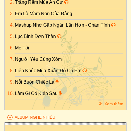
Trăng Rằm Mùa An Cư
Em Là Mầm Non Của Đảng
Mashup Nhớ Gấp Ngàn Lần Hơn - Chân Tình
Lục Bình Đơn Thân
Mẹ Tôi
Người Yêu Cùng Xóm
Liên Khúc Mùa Xuân Đó Có Em
Nỗi Buồn Chiếc Lá
Làm Gì Có Kiếp Sau
Xem thêm
ALBUM NGHE NHIỀU