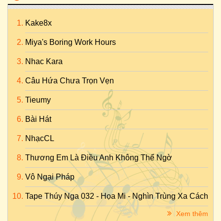
Kake8x
Miya's Boring Work Hours
Nhac Kara
Câu Hứa Chưa Trọn Vẹn
Tieumy
Bài Hát
NhạcCL
Thương Em Là Điều Anh Không Thể Ngờ
Vô Ngại Pháp
Tape Thúy Nga 032 - Họa Mi - Nghìn Trùng Xa Cách
Xem thêm