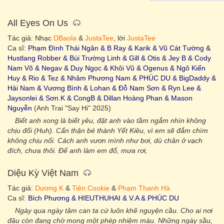
All Eyes On Us
Tác giả: Nhạc
DBaola
&
JustaTee
, lời
JustaTee
Ca sĩ:
Phạm Đình Thái Ngân & B Ray & Karik & Vũ Cát Tường &
Hustlang Robber & Bùi Trường Linh & Gill & Otis & Jey B & Cody
Nam Võ & Negav & Duy Ngọc & Khôi Vũ & Ogenus & Ngô Kiến
Huy & Rio & Tez & Nhâm Phương Nam & PHÚC DU & BigDaddy &
Hải Nam & Vương Bình & Lohan & Đỗ Nam Sơn & Ryn Lee &
Jaysonlei & Sơn.K & CongB & Dillan Hoàng Phan & Mason
Nguyễn
(Anh Trai "Say Hi" 2025)
Biết anh xong là biết yêu, đặt anh vào tầm ngắm nhìn không
chịu đổi (Huh). Cẩn thận bé thành Yết Kiêu, vì em sẽ đắm chìm
không chịu nổi. Cách anh vươn mình như bơi, dù chân ở vạch
đích, chưa thôi. Để anh làm em đổ, mưa rơi,
Diệu Kỳ Việt Nam
Tác giả:
Dương K
&
Tiên Cookie
&
Phạm Thanh Hà
Ca sĩ:
Bích Phương & HIEUTHUHAI & V.A & PHÚC DU
Ngày qua ngày tâm can ta cứ luôn khẽ nguyện cầu. Cho ai nơi
đâu còn đang chờ mong một phép nhiệm màu. Những ngày sầu,