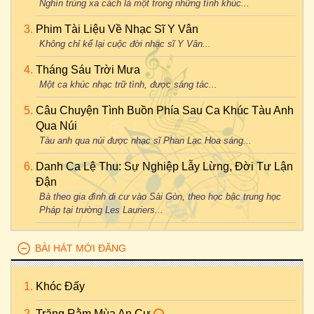
Nghìn trùng xa cách là một trong những tình khúc...
Phim Tài Liệu Về Nhạc Sĩ Y Vân
Không chỉ kể lại cuộc đời nhạc sĩ Y Vân...
Tháng Sáu Trời Mưa
Một ca khúc nhạc trữ tình, được sáng tác...
Câu Chuyện Tình Buồn Phía Sau Ca Khúc Tàu Anh
Qua Núi
Tàu anh qua núi được nhạc sĩ Phan Lạc Hoa sáng...
Danh Ca Lệ Thu: Sự Nghiệp Lẫy Lừng, Đời Tư Lận
Đận
Bà theo gia đình di cư vào Sài Gòn, theo học bậc trung học
Pháp tại trường Les Lauriers...
BÀI HÁT MỚI ĐĂNG
Khóc Đấy
Trăng Rằm Mùa An Cư