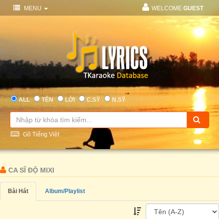
MENU
WELCOME
GUEST
ALL
TÊN
LỜI
C.SỸ
N.SỸ
Gõ Tiếng Việt
CA SĨ ĐỘ MIXI
Bài Hát
Album/Playlist