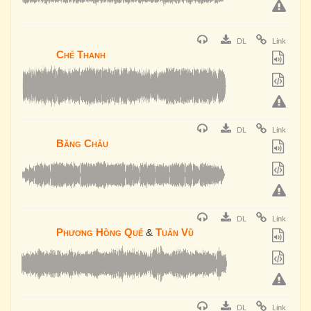
DL
Link
Chế Thanh
DL
Link
Băng Châu
DL
Link
Phương Hồng Quế
&
Tuấn Vũ
DL
Link