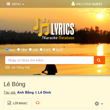
MENU
WELCOME
GUEST
ALL
TÊN
LỜI
C.SỸ
N.SỸ
Gõ Tiếng Việt
Lẻ Bóng
Tác giả:
Anh Bằng
&
Lê Dinh
LỜI NHẠC