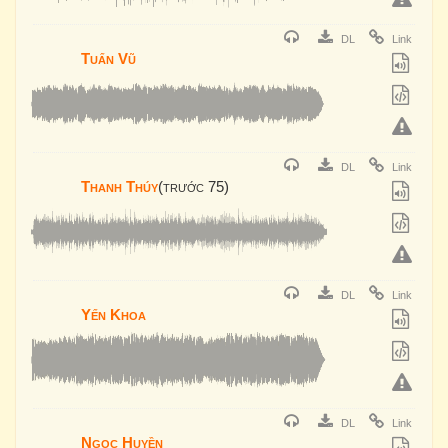
DL
Link
Tuấn Vũ
DL
Link
Thanh Thúy
(trước 75)
DL
Link
Yến Khoa
DL
Link
Ngọc Huyền