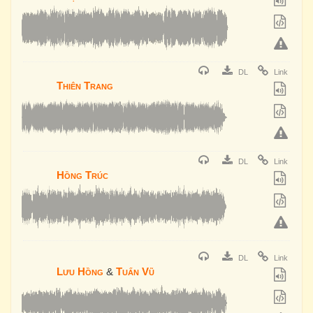
DL
Link
Thiên Trang
DL
Link
Hồng Trúc
DL
Link
Lưu Hồng
&
Tuấn Vũ