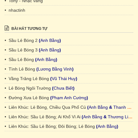
• Tony - Nhạc vàng
• nhactinh
BÀI HÁT TƯƠNG TỰ
• Sầu Lẻ Bóng 2
(
Anh Bằng
)
• Sầu Lẻ Bóng 3
(
Anh Bằng
)
• Sầu Lẻ Bóng
(
Anh Bằng
)
• Tình Lẻ Bóng
(
Lương Bằng Vinh
)
• Vầng Trăng Lẻ Bóng
(
Vũ Thái Huy
)
• Lẻ Bóng Ngôi Trường
(
Chưa Biết
)
• Đường Xưa Lẻ Bóng
(
Phạm Anh Cường
)
• Liên Khúc: Lẻ Bóng, Chiều Qua Phố Củ
(
Anh Bằng
&
Thanh Sơn
)
• Liên Khúc: Sầu Lẻ Bóng; Ai Khổ Vì Ai
(
Anh Bằng
&
Thương Linh
)
• Liên Khúc: Sầu Lẻ Bóng; Đôi Bóng; Lẻ Bóng
(
Anh Bằng
)