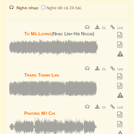
Nghe nhạc
Nghe tất cả 24 bài.
DL
Link
Tư Mã Lương
(Nhạc Lính Hải Ngoại)
DL
Link
Trang Thanh Lan
DL
Link
Phương Mỹ Chi