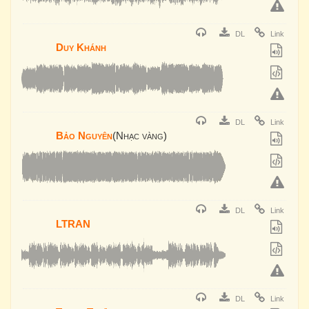
DL
Link
Duy Khánh
DL
Link
Bảo Nguyên
(Nhạc vàng)
DL
Link
LTRAN
DL
Link