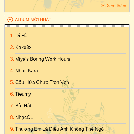
Xem thêm
ALBUM MỚI NHẤT
Dí Hà
Kake8x
Miya's Boring Work Hours
Nhac Kara
Câu Hứa Chưa Trọn Vẹn
Tieumy
Bài Hát
NhạcCL
Thương Em Là Điều Anh Không Thể Ngờ