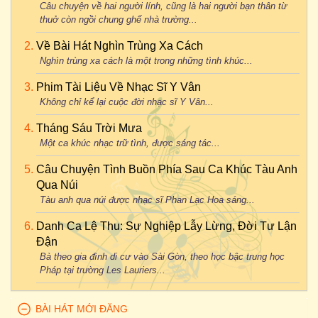
Câu chuyện về hai người lính, cũng là hai người bạn thân từ
thuở còn ngồi chung ghế nhà trường...
Về Bài Hát Nghìn Trùng Xa Cách
Nghìn trùng xa cách là một trong những tình khúc...
Phim Tài Liệu Về Nhạc Sĩ Y Vân
Không chỉ kể lại cuộc đời nhạc sĩ Y Vân...
Tháng Sáu Trời Mưa
Một ca khúc nhạc trữ tình, được sáng tác...
Câu Chuyện Tình Buồn Phía Sau Ca Khúc Tàu Anh
Qua Núi
Tàu anh qua núi được nhạc sĩ Phan Lạc Hoa sáng...
Danh Ca Lệ Thu: Sự Nghiệp Lẫy Lừng, Đời Tư Lận
Đận
Bà theo gia đình di cư vào Sài Gòn, theo học bậc trung học
Pháp tại trường Les Lauriers...
BÀI HÁT MỚI ĐĂNG