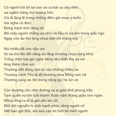
Có người hỏi tôi tại sao ưa ca bài ca sầu nhớ
ưa ngắm trăng mờ hoàng hôn.
Ưa đi lặng lẽ trong những đêm gió mưa u buồn
mà nghe cô đơn.
Đừng trách tình riêng tôi
đời mấy người chẳng ưa nhìn tơ liễu rũ ưa tìm trong giấc ngủ.
Ngày còn ấu thơ lòng chưa biết chi mộng mơ.
Nói nhiều để cho sầu vơi
tôi ưa tìm lên đồi vắng ưa lắng chuông chùa vọng khơi.
Trông chim bạt gió nghe tiếng tiêu thiết tha xa vời
lòng thêm chơi vơi.
Thường viết dòng tâm tư vào những chiều úa
Thương cành Thu lá đổ thương mùa Đông nức nở
Thương cung ve rền trong nắng gọi hè bơ vơ.
Còn thương còn nhớ đường xa ai gian khổ phong trần
Tạm quên vui khi tuổi thanh Xuân năm tháng giữa non ngàn.
Mộng lòng ra đi là giữ yên bờ cõi
Một đời nguyền hi sinh hạnh phúc riêng người ơi!
Viết bao giờ thôi, nói sao cạn lời tình tôi mến người.