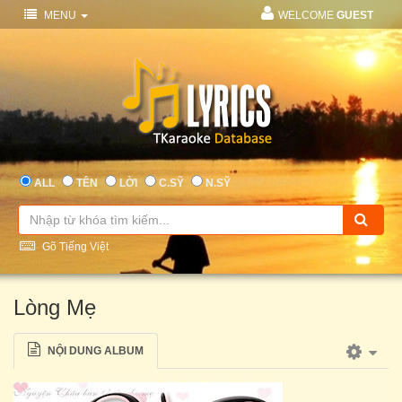
MENU
WELCOME
GUEST
ALL
TÊN
LỜI
C.SỸ
N.SỸ
Gõ Tiếng Việt
Lòng Mẹ
NỘI DUNG ALBUM