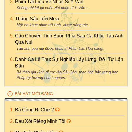
Phim Tài Liệu Về Nhạc Sĩ Y Vân
Không chỉ kể lại cuộc đời nhạc sĩ Y Vân...
Tháng Sáu Trời Mưa
Một ca khúc nhạc trữ tình, được sáng tác...
Câu Chuyện Tình Buồn Phía Sau Ca Khúc Tàu Anh
Qua Núi
Tàu anh qua núi được nhạc sĩ Phan Lạc Hoa sáng...
Danh Ca Lệ Thu: Sự Nghiệp Lẫy Lừng, Đời Tư Lận
Đận
Bà theo gia đình di cư vào Sài Gòn, theo học bậc trung học
Pháp tại trường Les Lauriers...
BÀI HÁT MỚI ĐĂNG
Bà Còng Đi Chợ 2
Đau Xót Riêng Mình Tôi