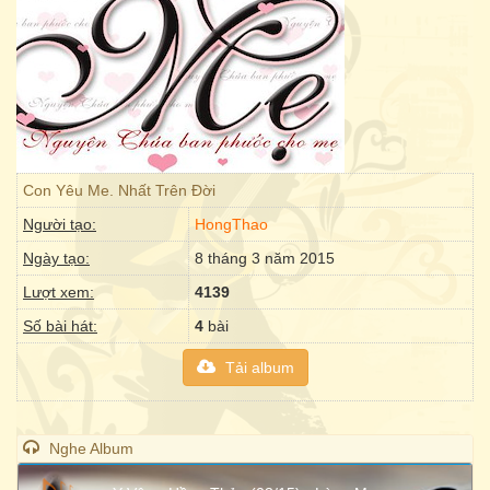
Con Yêu Me. Nhất Trên Đời
Người tạo:
HongThao
Ngày tạo:
8 tháng 3 năm 2015
Lượt xem:
4139
Số bài hát:
4
bài
Tải album
Nghe Album