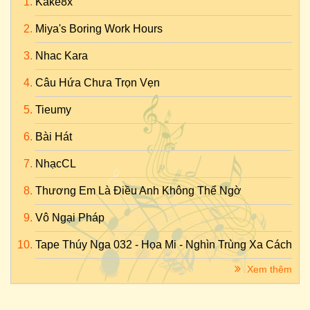
Kake8x
Miya's Boring Work Hours
Nhac Kara
Câu Hứa Chưa Trọn Vẹn
Tieumy
Bài Hát
NhạcCL
Thương Em Là Điều Anh Không Thể Ngờ
Vô Ngại Pháp
Tape Thúy Nga 032 - Họa Mi - Nghìn Trùng Xa Cách
Xem thêm