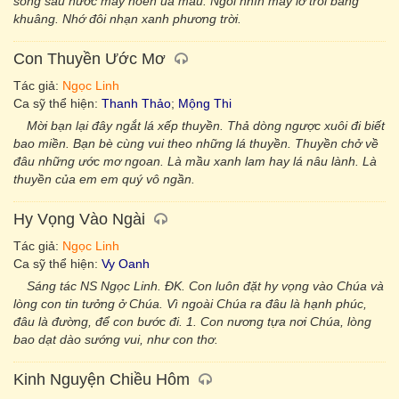
sông sâu nước mây hoen úa màu. Ngồi nhìn mây lờ trôi bâng
khuâng. Nhớ đôi nhạn xanh phương trời.
Con Thuyền Ước Mơ
Tác giả:
Ngọc Linh
Ca sỹ thể hiện:
Thanh Thảo
;
Mộng Thi
Mời bạn lại đây ngắt lá xếp thuyền. Thả dòng ngược xuôi đi biết
bao miền. Bạn bè cùng vui theo những lá thuyền. Thuyền chở về
đâu những ước mơ ngoan. Là mầu xanh lam hay lá nâu lành. Là
thuyền của em em quý vô ngần.
Hy Vọng Vào Ngài
Tác giả:
Ngọc Linh
Ca sỹ thể hiện:
Vy Oanh
Sáng tác NS Ngọc Linh. ĐK. Con luôn đặt hy vọng vào Chúa và
lòng con tin tưởng ở Chúa. Vì ngoài Chúa ra đâu là hạnh phúc,
đâu là đường, để con bước đi. 1. Con nương tựa nơi Chúa, lòng
bao dạt dào sướng vui, như con thơ.
Kinh Nguyện Chiều Hôm