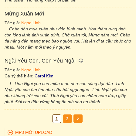
sinh thành. Họ hàng khắp nơi bạn bè.
Mừng Xuân Mới
Tác giả:
Ngọc Linh
Chào đón mùa xuân như đón bình minh. Hoa thắm rung rinh
còn lóng lánh ánh xuân trinh. Chờ xuân tới, Mừng năm mới. Chào
tia nắng đến mang theo bao nguồn vui. Hát lên đi ta cầu chúc cho
nhau. Một năm mới theo ý nguyện.
Ngài Yêu Con, Con Yêu Ngài
Tác giả:
Ngọc Linh
Ca sỹ thể hiện:
Carol Kim
1. Tình Ngài yêu con miên man như con sóng dạt dào. Tình
Ngài yêu con êm êm như câu hát ngọt ngào. Tình Ngài yêu con
như khung trời cao vút. Tình Ngài yêu con chăm nom từng giây
phút. Đời con đâu xứng hồng ân mà sao ơn thánh.
1
2
>
MP3 MỚI UPLOAD