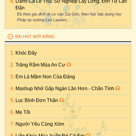
Danh Ca Lệ Thu: Sự Nghiệp Lẫy Lừng, Đời Tư Lận
Đận
Bà theo gia đình di cư vào Sài Gòn, theo học bậc trung học
Pháp tại trường Les Lauriers...
BÀI HÁT MỚI ĐĂNG
Khóc Đấy
Trăng Rằm Mùa An Cư
Em Là Mầm Non Của Đảng
Mashup Nhớ Gấp Ngàn Lần Hơn - Chân Tình
Lục Bình Đơn Thân
Mẹ Tôi
Người Yêu Cùng Xóm
Liên Khúc Mùa Xuân Đó Có Em