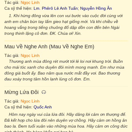
Tác giả:
Ngọc Linh
Ca sỹ thể hiện:
Lm. Phêrô Lê Anh Tuấn
;
Nguyễn Hồng Ân
1. Khi hừng đông vừa lên con vui bước vào cuộc đời cùng với
anh em chân bùn tay lấm gieo hạt giống mới. Và khi chiều về
hoang vắng trong tiếng chuông đổ dập dồn con đến bên Ngài
trong thinh lặng cô đơn. ĐK. Chúa ơi! Xin.
Mau Về Nghe Anh (Mau Về Nghe Em)
Tác giả:
Ngọc Linh
Thương anh mùa đông rét mướt tới lẻ loi nơi khung trời. Buồn
cho mái tóc xanh cho duyên đôi mình mong manh. Em như mùa
đông giá buốt ấy. Bao năm qua nước mắt đầy vơi. Bao thương
đau xoáy trong tâm hồn lạnh lùng cô đơn. Em.
Mừng Lứa Đôi
Tác giả:
Ngọc Linh
Ca sỹ thể hiện:
Quốc Anh
Hôm nay ngày vui của lứa đôi. Hãy dâng lời cảm ơn thượng đế.
Đã kết hợp cho lứa đôi nên duyên vợ chồng. Hãy cảm ơn hồng ân
bao la. Đem tuổi xuân vào những mùa hoa. Hãy cảm ơn công đức