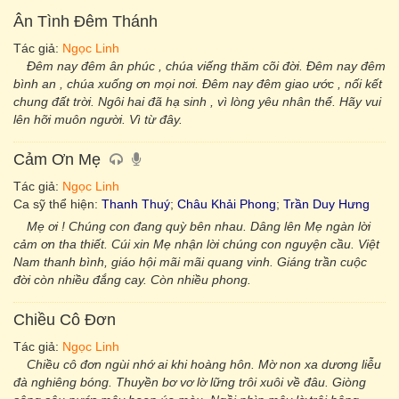
Ân Tình Đêm Thánh
Tác giả:
Ngọc Linh
Đêm nay đêm ân phúc , chúa viếng thăm cõi đời. Đêm nay đêm
bình an , chúa xuống ơn mọi nơi. Đêm nay đêm giao ước , nối kết
chung đất trời. Ngôi hai đã hạ sinh , vì lòng yêu nhân thế. Hãy vui
lên hỡi muôn người. Vì từ đây.
Cảm Ơn Mẹ
Tác giả:
Ngọc Linh
Ca sỹ thể hiện:
Thanh Thuý
;
Châu Khải Phong
;
Trần Duy Hưng
Mẹ ơi ! Chúng con đang quỳ bên nhau. Dâng lên Mẹ ngàn lời
cảm ơn tha thiết. Cúi xin Mẹ nhận lời chúng con nguyện cầu. Việt
Nam thanh bình, giáo hội mãi mãi quang vinh. Giáng trần cuộc
đời còn nhiều đắng cay. Còn nhiều phong.
Chiều Cô Đơn
Tác giả:
Ngọc Linh
Chiều cô đơn ngùi nhớ ai khi hoàng hôn. Mờ non xa dương liễu
đà nghiêng bóng. Thuyền bơ vơ lờ lững trôi xuôi về đâu. Giòng