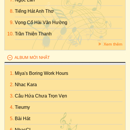
Tiếng Hát Anh Thơ
Vọng Cổ Hài Văn Hường
Trần Thiện Thanh
Xem thêm
ALBUM MỚI NHẤT
Miya's Boring Work Hours
Nhac Kara
Câu Hứa Chưa Trọn Vẹn
Tieumy
Bài Hát
NhạcCL