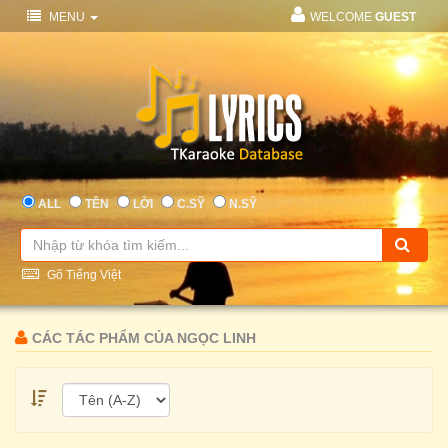
MENU
WELCOME
GUEST
ALL
TÊN
LỜI
C.SỸ
N.SỸ
Gõ Tiếng Việt
CÁC TÁC PHẨM CỦA NGỌC LINH