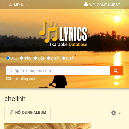
MENU
WELCOME
GUEST
ALL
TÊN
LỜI
C.SỸ
N.SỸ
Gõ Tiếng Việt
chelinh
NỘI DUNG ALBUM