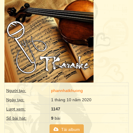
Người tạo:
phannhatkhuong
Ngày tạo:
1 tháng 10 năm 2020
Lượt xem:
1147
Số bài hát:
9
bài
Tải album