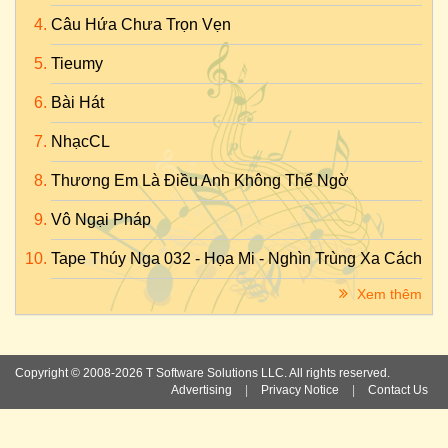
Câu Hứa Chưa Trọn Vẹn
Tieumy
Bài Hát
NhạcCL
Thương Em Là Điều Anh Không Thể Ngờ
Vô Ngại Pháp
Tape Thúy Nga 032 - Họa Mi - Nghìn Trùng Xa Cách
Xem thêm
Copyright © 2008-2026 T Software Solutions LLC. All rights reserved.
Advertising
|
Privacy Notice
|
Contact Us