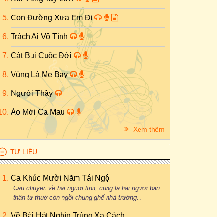
Con Đường Xưa Em Đi
Trách Ai Vô Tình
Cát Bụi Cuộc Đời
Vùng Lá Me Bay
Người Thầy
Áo Mới Cà Mau
Xem thêm
TƯ LIỆU
Ca Khúc Mười Năm Tái Ngộ
Câu chuyện về hai người lính, cũng là hai người bạn
thân từ thuở còn ngồi chung ghế nhà trường...
Về Bài Hát Nghìn Trùng Xa Cách