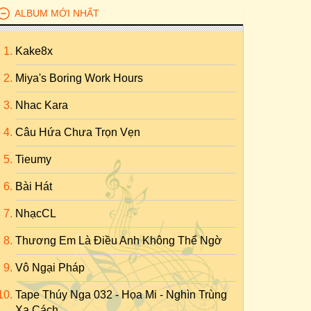
ALBUM MỚI NHẤT
Kake8x
Miya's Boring Work Hours
Nhac Kara
Câu Hứa Chưa Trọn Vẹn
Tieumy
Bài Hát
NhạcCL
Thương Em Là Điều Anh Không Thể Ngờ
Vô Ngại Pháp
Tape Thúy Nga 032 - Họa Mi - Nghìn Trùng
Xa Cách