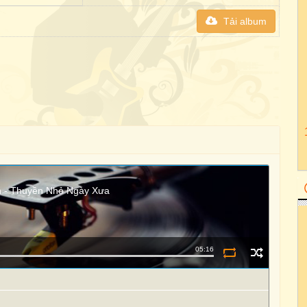
Tải album
nh - Thuyền Nhỏ Ngày Xưa
05:16