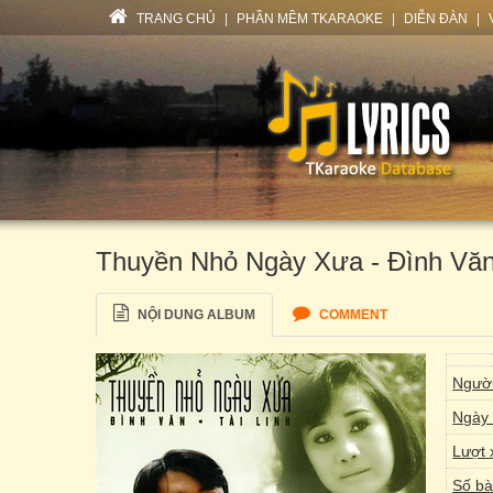
TRANG CHỦ
|
PHẦN MỀM TKARAOKE
|
DIỄN ĐÀN
|
Thuyền Nhỏ Ngày Xưa - Đình Văn,
NỘI DUNG ALBUM
COMMENT
Người
Ngày 
Lượt 
Số bà