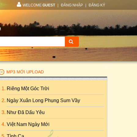
WELCOME
GUEST
|
ĐĂNG NHẬP
|
ĐĂNG KÝ
M
MP3 MỚI UPLOAD
Riêng Một Góc Trời
Ngày Xuân Long Phụng Sum Vầy
Như Đã Dấu Yêu
Việt Nam Ngày Mới
Tình Ca