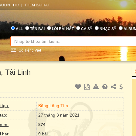
VƯỜN THƠ
|
THÊM BÀI HÁT
ALL
TÊN BÀI
LỜI BÀI HÁT
CA SỸ
NHẠC SỸ
ALBU
Gõ Tiếng Việt
 Tài Linh
 tạo:
Bằng Lăng Tím
tạo:
27 tháng 3 năm 2021
xem:
874
i hát:
9
bài