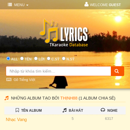
MENU
WELCOME
GUEST
ALL
TÊN
LỜI
C.SỸ
N.SỸ
Gõ Tiếng Việt
NHỮNG ALBUM TẠO BỞI
THỊNH88
(1 ALBUM CHIA SẺ)
TÊN ALBUM
BÀI HÁT
NGHE
5
6317
Nhạc Vang