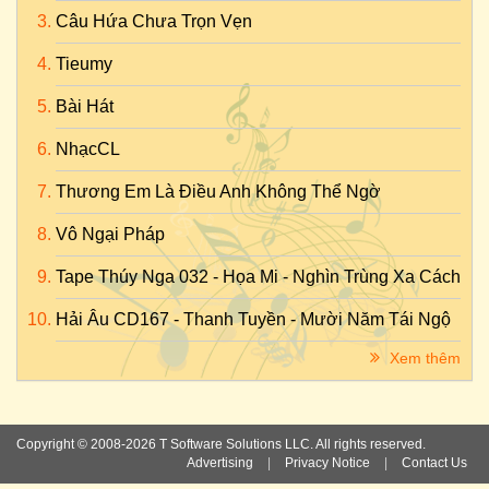
Câu Hứa Chưa Trọn Vẹn
Tieumy
Bài Hát
NhạcCL
Thương Em Là Điều Anh Không Thể Ngờ
Vô Ngại Pháp
Tape Thúy Nga 032 - Họa Mi - Nghìn Trùng Xa Cách
Hải Âu CD167 - Thanh Tuyền - Mười Năm Tái Ngộ
Xem thêm
Copyright © 2008-2026 T Software Solutions LLC. All rights reserved.
Advertising
|
Privacy Notice
|
Contact Us