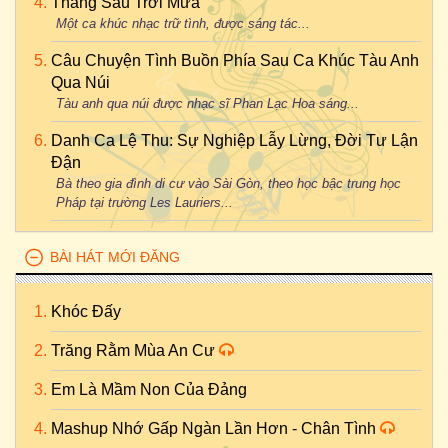
Tháng Sáu Trời Mưa
Một ca khúc nhạc trữ tình, được sáng tác...
Câu Chuyện Tình Buồn Phía Sau Ca Khúc Tàu Anh
Qua Núi
Tàu anh qua núi được nhạc sĩ Phan Lạc Hoa sáng...
Danh Ca Lệ Thu: Sự Nghiệp Lẫy Lừng, Đời Tư Lận
Đận
Bà theo gia đình di cư vào Sài Gòn, theo học bậc trung học
Pháp tại trường Les Lauriers...
BÀI HÁT MỚI ĐĂNG
Khóc Đấy
Trăng Rằm Mùa An Cư
Em Là Mầm Non Của Đảng
Mashup Nhớ Gấp Ngàn Lần Hơn - Chân Tình