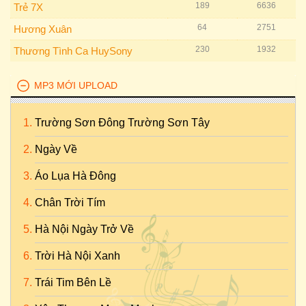
189
6636
Trẻ 7X
64
2751
Hương Xuân
230
1932
Thương Tình Ca HuySony
MP3 MỚI UPLOAD
Trường Sơn Đông Trường Sơn Tây
Ngày Về
Áo Lụa Hà Đông
Chân Trời Tím
Hà Nội Ngày Trở Về
Trời Hà Nội Xanh
Trái Tim Bên Lề