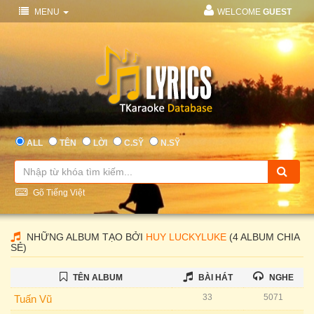
MENU
WELCOME
GUEST
ALL
TÊN
LỜI
C.SỸ
N.SỸ
Gõ Tiếng Việt
NHỮNG ALBUM TẠO BỞI
HUY LUCKYLUKE
(4 ALBUM CHIA
SẺ)
TÊN ALBUM
BÀI HÁT
NGHE
33
5071
Tuấn Vũ