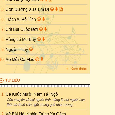
Con Đường Xưa Em Đi
Trách Ai Vô Tình
Cát Bụi Cuộc Đời
Vùng Lá Me Bay
Người Thầy
Áo Mới Cà Mau
Xem thêm
TƯ LIỆU
Ca Khúc Mười Năm Tái Ngộ
Câu chuyện về hai người lính, cũng là hai người bạn
thân từ thuở còn ngồi chung ghế nhà trường...
Về Bài Hát Nghìn Trùng Xa Cách