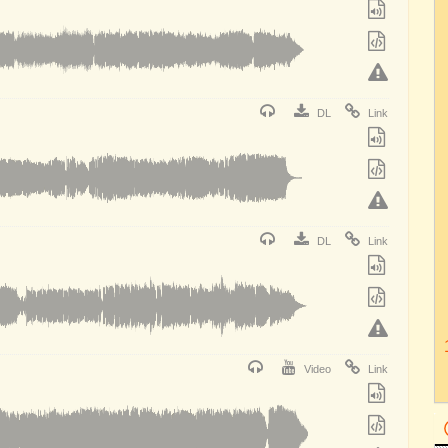
DL
Link
DL
Link
Video
Link