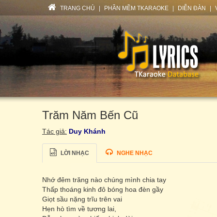
TRANG CHỦ
|
PHẦN MỀM TKARAOKE
|
DIỄN ĐÀN
|
Trăm Năm Bến Cũ
Tác giả:
Duy Khánh
LỜI NHẠC
NGHE NHẠC
Nhớ đêm trăng nào chúng mình chia tay
Thấp thoáng kinh đô bóng hoa đèn gầy
Giọt sầu nặng trĩu trên vai
Hẹn hò tìm về tương lai,