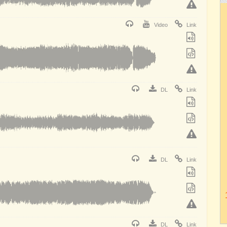
Video
Link
DL
Link
DL
Link
DL
Link