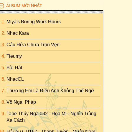
ALBUM MỚI NHẤT
Miya's Boring Work Hours
Nhac Kara
Câu Hứa Chưa Trọn Vẹn
Tieumy
Bài Hát
NhạcCL
Thương Em Là Điều Anh Không Thể Ngờ
Vô Ngại Pháp
Tape Thúy Nga 032 - Họa Mi - Nghìn Trùng
Xa Cách
Hải Âu CD167 - Thanh Tuyền - Mười Năm