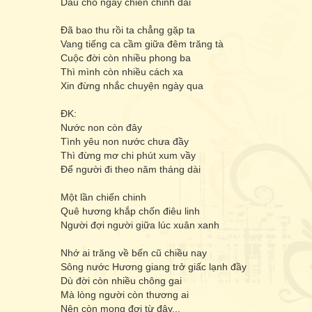
Dẫu cho ngày chiến chinh dài
Đã bao thu rồi ta chẳng gặp ta
Vang tiếng ca cầm giữa đêm trăng tà
Cuộc đời còn nhiều phong ba
Thì mình còn nhiều cách xa
Xin đừng nhắc chuyện ngày qua
ĐK:
Nước non còn đây
Tình yêu non nước chưa đầy
Thì đừng mơ chi phút xum vầy
Để người đi theo năm tháng dài
Một lần chiến chinh
Quê hương khắp chốn điêu linh
Người đợi người giữa lúc xuân xanh
Nhớ ai trăng về bến cũ chiều nay
Sông nước Hương giang trở giấc lạnh đầy
Dù đời còn nhiều chông gai
Mà lòng người còn thương ai
Nên còn mong đợi từ đây...