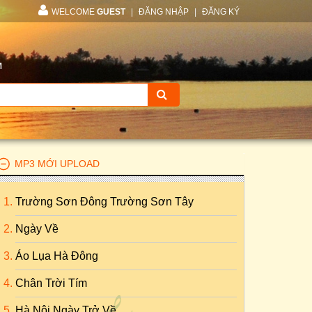
WELCOME
GUEST
|
ĐĂNG NHẬP
|
ĐĂNG KÝ
M
MP3 MỚI UPLOAD
Trường Sơn Đông Trường Sơn Tây
Ngày Về
Áo Lụa Hà Đông
Chân Trời Tím
Hà Nội Ngày Trở Về