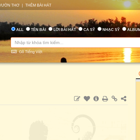
VƯỜN THƠ
|
THÊM BÀI HÁT
ALL
TÊN BÀI
LỜI BÀI HÁT
CA SỸ
NHẠC SỸ
ALBU
Gõ Tiếng Việt