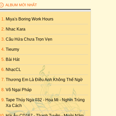
ALBUM MỚI NHẤT
Miya's Boring Work Hours
Nhac Kara
Câu Hứa Chưa Trọn Vẹn
Tieumy
Bài Hát
NhạcCL
Thương Em Là Điều Anh Không Thể Ngờ
Vô Ngại Pháp
Tape Thúy Nga 032 - Họa Mi - Nghìn Trùng
Xa Cách
Hải Âu CD167 - Thanh Tuyền - Mười Năm