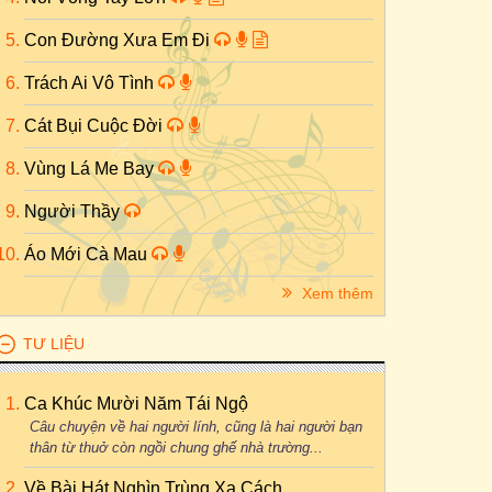
Con Đường Xưa Em Đi
Trách Ai Vô Tình
Cát Bụi Cuộc Đời
Vùng Lá Me Bay
Người Thầy
Áo Mới Cà Mau
Xem thêm
TƯ LIỆU
Ca Khúc Mười Năm Tái Ngộ
Câu chuyện về hai người lính, cũng là hai người bạn
thân từ thuở còn ngồi chung ghế nhà trường...
Về Bài Hát Nghìn Trùng Xa Cách