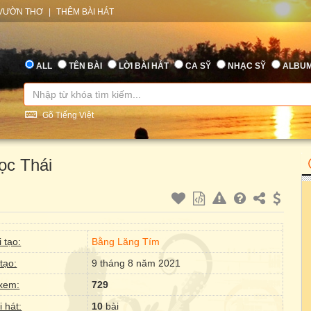
VƯỜN THƠ
|
THÊM BÀI HÁT
ALL
TÊN BÀI
LỜI BÀI HÁT
CA SỸ
NHẠC SỸ
ALBU
Gõ Tiếng Việt
c Thái
 tạo:
Bằng Lăng Tím
tạo:
9 tháng 8 năm 2021
xem:
729
i hát:
10
bài