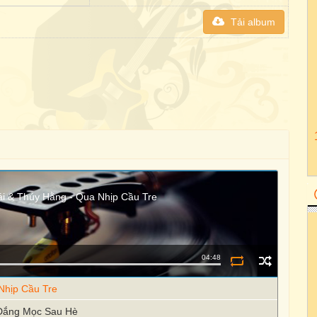
Tải album
i & Thúy Hằng - Qua Nhịp Cầu Tre
04:48
Nhịp Cầu Tre
 Đắng Mọc Sau Hè