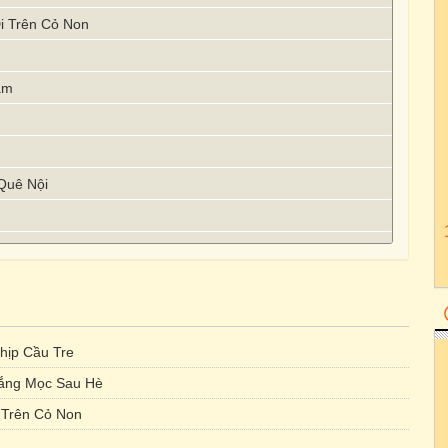
i Trên Cỏ Non
am
Quê Nội
hịp Cầu Tre
ắng Mọc Sau Hè
 Trên Cỏ Non