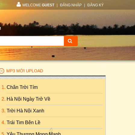
WELCOME
GUEST
|
ĐĂNG NHẬP
|
ĐĂNG KÝ
M
MP3 MỚI UPLOAD
Chân Trời Tím
Hà Nội Ngày Trở Về
Trời Hà Nội Xanh
Trái Tim Bên Lề
Yêu Thương Mong Manh