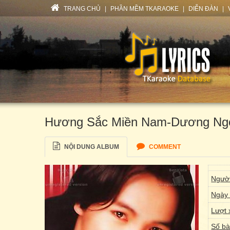
TRANG CHỦ
|
PHẦN MỀM TKARAOKE
|
DIỄN ĐÀN
|
Hương Sắc Miền Nam-Dương Ngọ
NỘI DUNG ALBUM
COMMENT
Người
Ngày 
Lượt 
Số bà