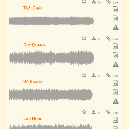
DL
Link
Thái Châu
DL
Link
Duy Quang
DL
Link
Vũ Khanh
DL
Link
Lưu Hồng