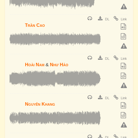
DL
Link
Trần Cao
DL
Link
Hoài Nam
&
Như Hảo
DL
Link
Nguyên Khang
DL
Link