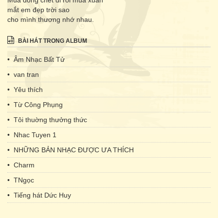
Mùa đông chết đi rồi mùa xuân
mắt em đẹp trời sao
cho mình thương nhớ nhau.
BÀI HÁT TRONG ALBUM
• Âm Nhạc Bất Tử
• van tran
• Yêu thích
• Từ Công Phụng
• Tôi thuờng thưởng thức
• Nhac Tuyen 1
• NHỮNG BẢN NHẠC ĐƯỢC ƯA THÍCH
• Charm
• TNgọc
• Tiếng hát Dức Huy