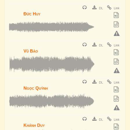
DL
Link
Đức Huy
DL
Link
Vũ Bảo
DL
Link
Ngọc Quỳnh
DL
Link
Khánh Duy