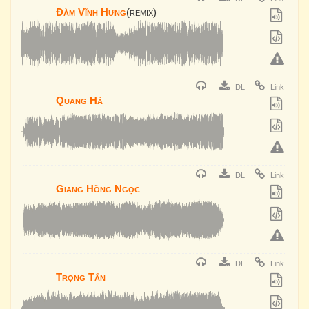
Đàm Vĩnh Hưng
(remix)
DL
Link
Quang Hà
DL
Link
Giang Hồng Ngọc
DL
Link
Trọng Tấn