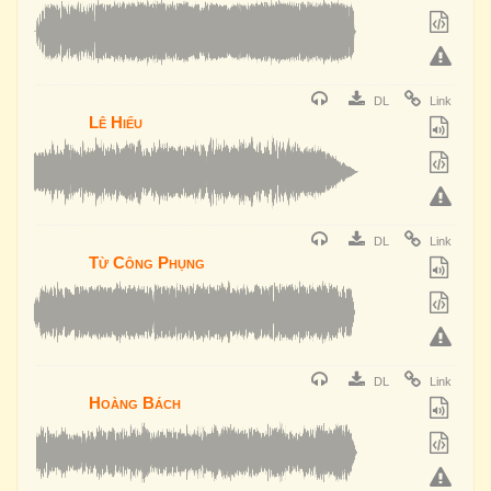
DL
Link
Lê Hiếu
DL
Link
Từ Công Phụng
DL
Link
Hoàng Bách