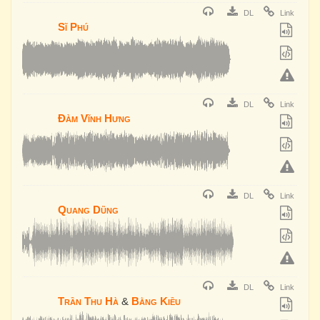
DL
Link
Sĩ Phú
DL
Link
Đàm Vĩnh Hưng
DL
Link
Quang Dũng
DL
Link
Trần Thu Hà
&
Bằng Kiều