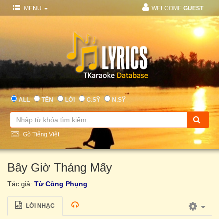
MENU
WELCOME
GUEST
ALL
TÊN
LỜI
C.SỸ
N.SỸ
Gõ Tiếng Việt
Bây Giờ Tháng Mấy
Tác giả:
Từ Công Phụng
LỜI NHẠC