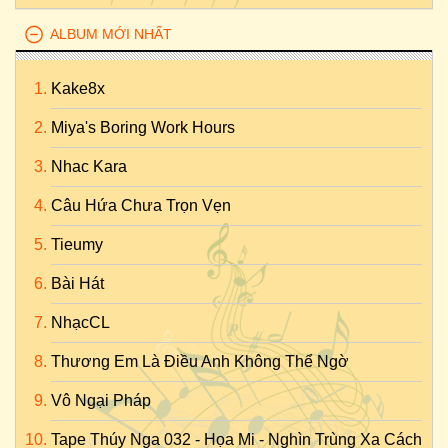
ALBUM MỚI NHẤT
Kake8x
Miya's Boring Work Hours
Nhac Kara
Câu Hứa Chưa Trọn Vẹn
Tieumy
Bài Hát
NhạcCL
Thương Em Là Điều Anh Không Thể Ngờ
Vô Ngại Pháp
Tape Thúy Nga 032 - Họa Mi - Nghìn Trùng Xa Cách